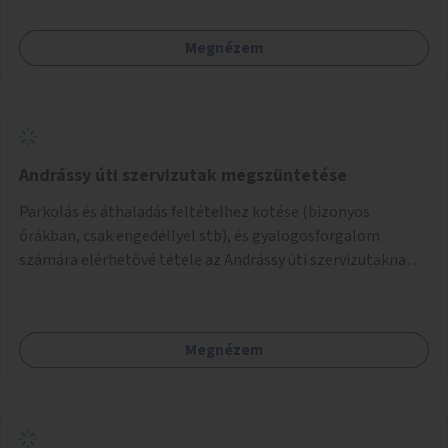
amikkel ugyanezek a járdaszigetek a Kodály és a Hősök tere
közt vannak borítva.
Megnézem
Andrássy úti szervizutak megszüntetése
Parkolás és áthaladás feltételhez kötése (bizonyos
órákban, csak engedéllyel stb), és gyalogosforgalom
számára elérhetővé tétele az Andrássy úti szervizutaknak. A
fő prioritás turisztikai szempontból úgy gondolom az
Oktogon és Kodály körönd közötti rész átalakítása lenne.
Megnézem