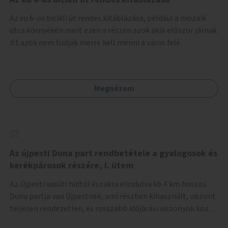
népszerűsíteni, a rendszer működésének leírására és a és a
Az eu 6-os bicikli út rendes kitáblázása, például a mozaik
jelentkezésre egy webapp szolgál. Feladatok
utca környékén mert ezen a részen azok akik először járnak
(finanszírozás): Marketing: óriásplakátok, weblap, rádió és
itt azok nem tudják merre kell menni a város felé
TV interjúk, stb. Weblap készítése Mobitelefonos
applikáció készítése a rendszer irányítására Pilot
implementáció
Megnézem
Az újpesti Duna part rendbetétele a gyalogosok és
kerékpárosok részére, I. ütem
Az Újpesti vasúti hídtól északra elindulva kb 4 km hosszú
Duna partja van Újpestnek, ami részben kihasznált, viszont
teljesen rendezetlen, és rosszabb időjárási viszonyok közt
szinte járhatatlan. Az első ütemben a Népsziget Újpesti