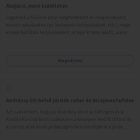
jelenhetnének meg alkalmat adva a bemutatkozásra -
Aluljáró, mint kiállítótér.
szélesebb körben való ismertségre. Ezek a teljesség igénye
Legyenek a főváros által meghirdetett és megrendezett
nélkül lehetnének: kortárs bútorok, világítás, játék,
kreatív pályázatok (pl: budapesti fotópályázat, stb.), majd
lakástextil, grafikai munkák, street art, szobrok,
ennek kiállítási helyszíneként az épp ki nem adott, üresen
térplasztikák stb.
álló önkormányzati üzlethelységek, elsősorban a
metróhoz vezető aluljáróknál lévő üzlethelyiségek
legyenek felhasználva.
Megnézem
Andrássy úti belső járdák roller és bicajmenteítése
Azt szeretném, hogy az Andrássy úton az Oktogon és a
Kodály Körönd közti szakaszon a középen lévő fő úttest és
a szervíz utak közti járdaszigeteken cseréljék le a járda
aszfalt burkolatát olyan fajta kis macskakövekre, mint