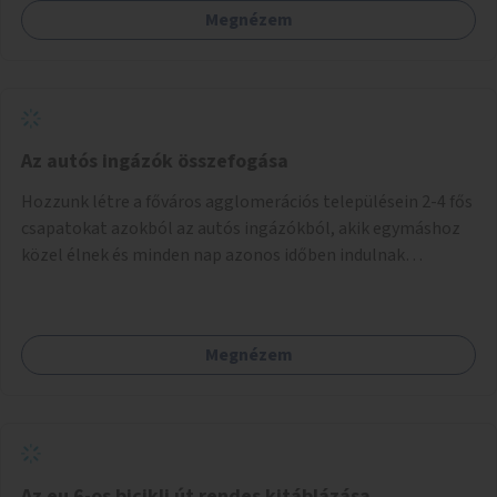
Megnézem
Az autós ingázók összefogása
Hozzunk létre a főváros agglomerációs településein 2-4 fős
csapatokat azokból az autós ingázókból, akik egymáshoz
közel élnek és minden nap azonos időben indulnak
munkába. Felváltva szállítják egymást egy főváros peremi
közlekedési csomópontba, onnan tömegközlekedéssel
jutnak el a munkahelyre. Délután ugyanitt találkoznak és az
Megnézem
aznapra kijelölt valamelyik szállító autóján hazamennek. A
rendszert egy mobil applikáció irányítja, amely regisztrálja
a jelentkezőket, megalakítja a csoportokat, irányítja a
csoportok tevékenységét (kijelöli a szállítókat), végzi az
adminisztrációt. A településeken az ingázók
szervezkedésének lehetőségét óriásplakáton lehetne
Az eu 6-os bicikli út rendes kitáblázása