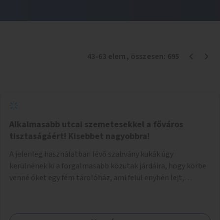
43
-
63
elem
, összesen:
695
Alkalmasabb utcai szemetesekkel a főváros
tisztaságáért! Kisebbet nagyobbra!
A jelenleg használatban lévő szabvány kukák úgy
kerülnének ki a forgalmasabb közutak járdáira, hogy körbe
venné őket egy fém tárolóház, ami felül enyhén lejt,
közepén kör/négyzet alakú nyílással, fölötte a fémház
födéme (teteje) óvja az esőtől, madaraktól a szemetest. A
kukák nyitott tetővel kerülnek a tárolóba, így a bedobott