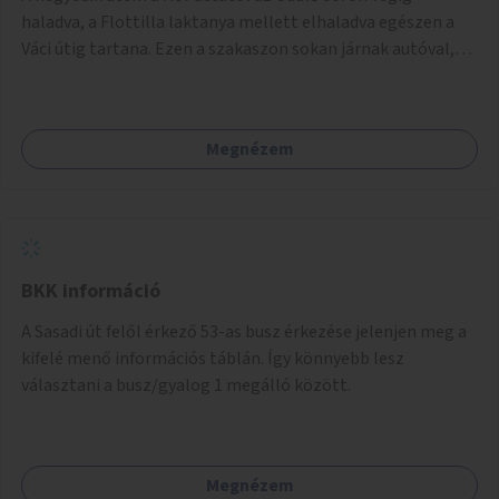
balesetveszélyes.
haladva, a Flottilla laktanya mellett elhaladva egészen a
Váci útig tartana. Ezen a szakaszon sokan járnak autóval,
tehát itt a sétány kialakítása tartós módon kell, hogy
megtörténjen. Sokan vannak, akik a helyi evezős klubokat
látogatják, de sokan csak a séta kedvéért és a kerékpározás
Megnézem
kedvéért járnak erre. Rossz időben ez a szakasz is részben
járhatatlan.
BKK információ
A Sasadi út felől érkező 53-as busz érkezése jelenjen meg a
kifelé menő információs táblán. Így könnyebb lesz
választani a busz/gyalog 1 megálló között.
Megnézem