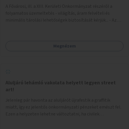
A Fővárosi, ill. a XIII. Kerületi Önkormányzat részéről a
folyamatos üzemeltetés - világítás, áram felvételi és
minimális tárolási lehetőségek biztosítását kérjük... - Az
igénybe venni kívánt fő falfelület - a Csanády u. felőli
lejárótól jobbra eső hosszú falrész... Ld.: foto melléklet az
aluljáróról... A technikai kialakítás úgy történhetne, hogy
Megnézem
faléc keret rendszer lenne néhány helyen a falakra rögzítve,
- az alkotások pedig különböző méretű Mdf-farost
lemezeken elkészülve felcsavarozhatóak lennének...
Ilymódon a kiállítás váltásokkor cserélhetők és az aluljáró
falaira közvetlenül nem kerülnek alkotások... Az aluljáró
végén található beugró (a telefonkészülékek voltak ott) -
Aluljáró lehámló vakolata helyett legyen street
átlátszó (plexi?) lemezekkel leválasztva, zárható kis
art!
kiállító térré kialakítva kisebb méretű alkotások számára...
Jelenleg pár havonta az aluljárót újrafestik a graffitik
Járulékosan a két (fő)lejáró korlátján figyelem felhívó
miatt, így ez jelentős önkormányzati pénzeket emészt fel.
feliratok elhelyezése...
Ezen a helyzeten lehetne változtatni, ha civilek
bevonásával legális street art fallá alakulna át. Az
önkormányzat adjon lehetőséget civileknek kialakítani egy