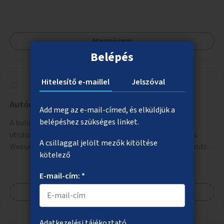
Megnézem
Belépés
Hitelesítő e-maillel
Jelszóval
Autómentes bulinegyed
Add meg az e-mail-címed, és elküldjük a
belépéshez szükséges linket.
A bulinegyed főbb utcáinak autómentesítése. A Király
utcában a Károly körúttól a Nagymező utcáig, A Dob és
A csillaggal jelölt mezők kitöltése
Wesselényi utcákban a Károly körúttól az Erzsébet körútig
kötelező
az autós forgalom időszakos korlátozása vagy teljes
megszűntetése.
E-mail-cím: *
Megnézem
Adatkezelési tájékoztató