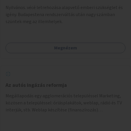
Nyilvános. vécé letrehozása alapvető emberi szükséglet és
igény. Budapestena rendszerváltás után nagy számban
szüntek meg az illemhelyek.
Megnézem
Az autós ingázás reformja
Megállapodás egy agglomerációs településsel Marketing,
közösen a településsel: óriásplakátok, weblap, rádió és TV
interjúk, stb. Weblap készítése (finanszírozás)
Mobitelefonos applikáció készítése a rendszer irányítására
(finanszírozás) Pilot implementáció megvalósítása