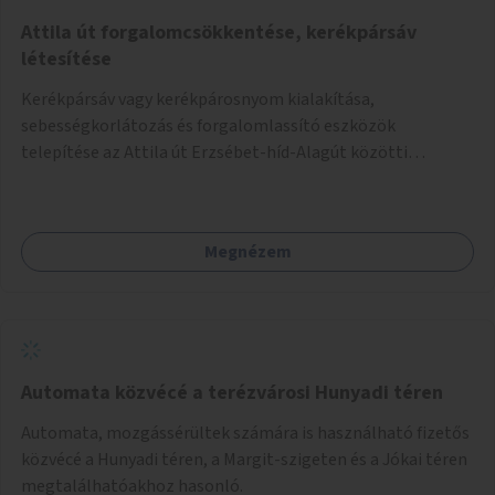
Attila út forgalomcsökkentése, kerékpársáv
létesítése
Kerékpársáv vagy kerékpárosnyom kialakítása,
sebességkorlátozás és forgalomlassító eszközök
telepítése az Attila út Erzsébet-híd-Alagút közötti
szakaszán.
Megnézem
Automata közvécé a terézvárosi Hunyadi téren
Automata, mozgássérültek számára is használható fizetős
közvécé a Hunyadi téren, a Margit-szigeten és a Jókai téren
megtalálhatóakhoz hasonló.