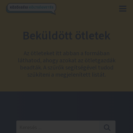
Beküldött ötletek
Az ötleteket itt abban a formában
láthatod, ahogy azokat az ötletgazdák
beadták. A szűrők segítségével tudod
szűkíteni a megjelenített listát.