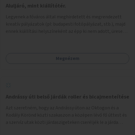
jelenhetnének meg alkalmat adva a bemutatkozásra -
Aluljáró, mint kiállítótér.
szélesebb körben való ismertségre. Ezek a teljesség igénye
Legyenek a főváros által meghirdetett és megrendezett
nélkül lehetnének: kortárs bútorok, világítás, játék,
kreatív pályázatok (pl: budapesti fotópályázat, stb.), majd
lakástextil, grafikai munkák, street art, szobrok,
ennek kiállítási helyszíneként az épp ki nem adott, üresen
térplasztikák stb.
álló önkormányzati üzlethelységek, elsősorban a
metróhoz vezető aluljáróknál lévő üzlethelyiségek
legyenek felhasználva.
Megnézem
Andrássy úti belső járdák roller és bicajmenteítése
Azt szeretném, hogy az Andrássy úton az Oktogon és a
Kodály Körönd közti szakaszon a középen lévő fő úttest és
a szervíz utak közti járdaszigeteken cseréljék le a járda
aszfalt burkolatát olyan fajta kis macskakövekre, mint