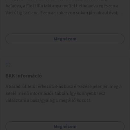
balesetveszélyes.
haladva, a Flottilla laktanya mellett elhaladva egészen a
Váci útig tartana. Ezen a szakaszon sokan járnak autóval,
tehát itt a sétány kialakítása tartós módon kell, hogy
megtörténjen. Sokan vannak, akik a helyi evezős klubokat
látogatják, de sokan csak a séta kedvéért és a kerékpározás
Megnézem
kedvéért járnak erre. Rossz időben ez a szakasz is részben
járhatatlan.
BKK információ
A Sasadi út felől érkező 53-as busz érkezése jelenjen meg a
kifelé menő információs táblán. Így könnyebb lesz
választani a busz/gyalog 1 megálló között.
Megnézem