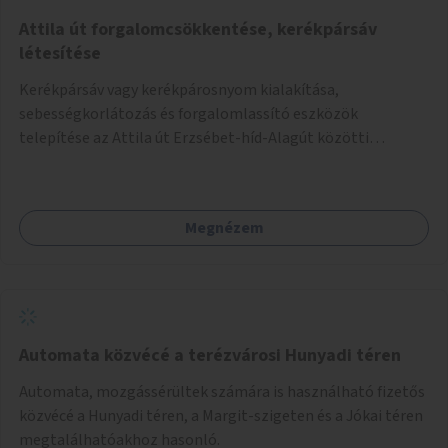
Attila út forgalomcsökkentése, kerékpársáv
létesítése
Kerékpársáv vagy kerékpárosnyom kialakítása,
sebességkorlátozás és forgalomlassító eszközök
telepítése az Attila út Erzsébet-híd-Alagút közötti
szakaszán.
Megnézem
Automata közvécé a terézvárosi Hunyadi téren
Automata, mozgássérültek számára is használható fizetős
közvécé a Hunyadi téren, a Margit-szigeten és a Jókai téren
megtalálhatóakhoz hasonló.