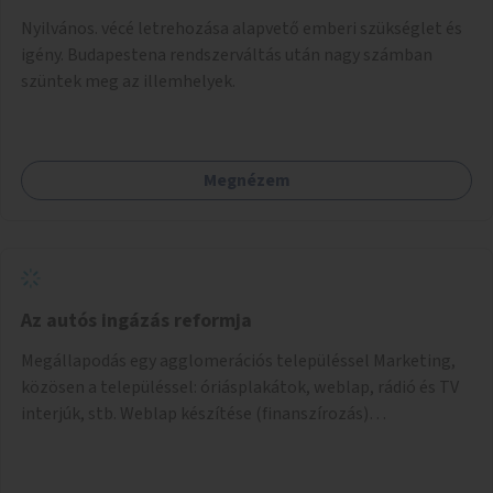
Nyilvános. vécé letrehozása alapvető emberi szükséglet és
igény. Budapestena rendszerváltás után nagy számban
szüntek meg az illemhelyek.
Megnézem
Az autós ingázás reformja
Megállapodás egy agglomerációs településsel Marketing,
közösen a településsel: óriásplakátok, weblap, rádió és TV
interjúk, stb. Weblap készítése (finanszírozás)
Mobitelefonos applikáció készítése a rendszer irányítására
(finanszírozás) Pilot implementáció megvalósítása