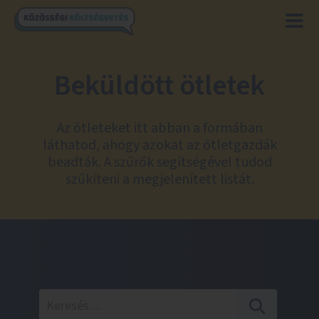
Beküldött ötletek
Az ötleteket itt abban a formában
láthatod, ahogy azokat az ötletgazdák
beadták. A szűrők segítségével tudod
szűkíteni a megjelenített listát.