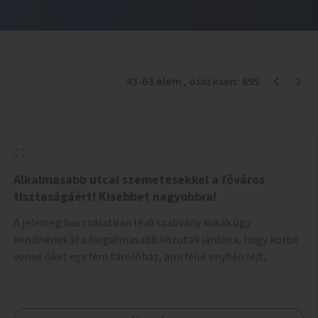
43
-
63
elem
, összesen:
695
Alkalmasabb utcai szemetesekkel a főváros
tisztaságáért! Kisebbet nagyobbra!
A jelenleg használatban lévő szabvány kukák úgy
kerülnének ki a forgalmasabb közutak járdáira, hogy körbe
venné őket egy fém tárolóház, ami felül enyhén lejt,
közepén kör/négyzet alakú nyílással, fölötte a fémház
födéme (teteje) óvja az esőtől, madaraktól a szemetest. A
kukák nyitott tetővel kerülnek a tárolóba, így a bedobott