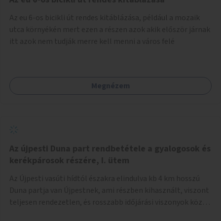
népszerűsíteni, a rendszer működésének leírására és a és a
Az eu 6-os bicikli út rendes kitáblázása, például a mozaik
jelentkezésre egy webapp szolgál. Feladatok
utca környékén mert ezen a részen azok akik először járnak
(finanszírozás): Marketing: óriásplakátok, weblap, rádió és
itt azok nem tudják merre kell menni a város felé
TV interjúk, stb. Weblap készítése Mobitelefonos
applikáció készítése a rendszer irányítására Pilot
implementáció
Megnézem
Az újpesti Duna part rendbetétele a gyalogosok és
kerékpárosok részére, I. ütem
Az Újpesti vasúti hídtól északra elindulva kb 4 km hosszú
Duna partja van Újpestnek, ami részben kihasznált, viszont
teljesen rendezetlen, és rosszabb időjárási viszonyok közt
szinte járhatatlan. Az első ütemben a Népsziget Újpesti