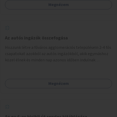
Megnézem
Az autós ingázók összefogása
Hozzunk létre a főváros agglomerációs településein 2-4 fős
csapatokat azokból az autós ingázókból, akik egymáshoz
közel élnek és minden nap azonos időben indulnak
munkába. Felváltva szállítják egymást egy főváros peremi
közlekedési csomópontba, onnan tömegközlekedéssel
jutnak el a munkahelyre. Délután ugyanitt találkoznak és az
Megnézem
aznapra kijelölt valamelyik szállító autóján hazamennek. A
rendszert egy mobil applikáció irányítja, amely regisztrálja
a jelentkezőket, megalakítja a csoportokat, irányítja a
csoportok tevékenységét (kijelöli a szállítókat), végzi az
adminisztrációt. A településeken az ingázók
szervezkedésének lehetőségét óriásplakáton lehetne
Az eu 6-os bicikli út rendes kitáblázása