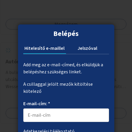
Megnézem
Belépés
Hitelesítő e-maillel
Jelszóval
Autómentes bulinegyed
Add meg az e-mail-címed, és elküldjük a
belépéshez szükséges linket.
A bulinegyed főbb utcáinak autómentesítése. A Király
utcában a Károly körúttól a Nagymező utcáig, A Dob és
A csillaggal jelölt mezők kitöltése
Wesselényi utcákban a Károly körúttól az Erzsébet körútig
kötelező
az autós forgalom időszakos korlátozása vagy teljes
megszűntetése.
E-mail-cím: *
Megnézem
Adatkezelési tájékoztató