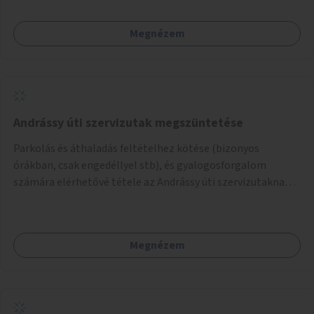
amikkel ugyanezek a járdaszigetek a Kodály és a Hősök tere
közt vannak borítva.
Megnézem
Andrássy úti szervizutak megszüntetése
Parkolás és áthaladás feltételhez kötése (bizonyos
órákban, csak engedéllyel stb), és gyalogosforgalom
számára elérhetővé tétele az Andrássy úti szervizutaknak. A
fő prioritás turisztikai szempontból úgy gondolom az
Oktogon és Kodály körönd közötti rész átalakítása lenne.
Megnézem