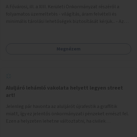
A Fővárosi, ill. a XIII. Kerületi Önkormányzat részéről a
folyamatos üzemeltetés - világítás, áram felvételi és
minimális tárolási lehetőségek biztosítását kérjük... - Az
igénybe venni kívánt fő falfelület - a Csanády u. felőli
lejárótól jobbra eső hosszú falrész... Ld.: foto melléklet az
aluljáróról... A technikai kialakítás úgy történhetne, hogy
Megnézem
faléc keret rendszer lenne néhány helyen a falakra rögzítve,
- az alkotások pedig különböző méretű Mdf-farost
lemezeken elkészülve felcsavarozhatóak lennének...
Ilymódon a kiállítás váltásokkor cserélhetők és az aluljáró
falaira közvetlenül nem kerülnek alkotások... Az aluljáró
végén található beugró (a telefonkészülékek voltak ott) -
Aluljáró lehámló vakolata helyett legyen street
átlátszó (plexi?) lemezekkel leválasztva, zárható kis
art!
kiállító térré kialakítva kisebb méretű alkotások számára...
Jelenleg pár havonta az aluljárót újrafestik a graffitik
Járulékosan a két (fő)lejáró korlátján figyelem felhívó
miatt, így ez jelentős önkormányzati pénzeket emészt fel.
feliratok elhelyezése...
Ezen a helyzeten lehetne változtatni, ha civilek
bevonásával legális street art fallá alakulna át. Az
önkormányzat adjon lehetőséget civileknek kialakítani egy