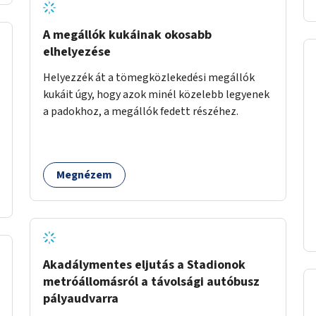
A megállók kukáinak okosabb
elhelyezése
Helyezzék át a tömegközlekedési megállók
kukáit úgy, hogy azok minél közelebb legyenek
a padokhoz, a megállók fedett részéhez.
Megnézem
Akadálymentes eljutás a Stadionok
metróállomásról a távolsági autóbusz
pályaudvarra