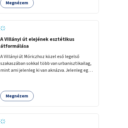
Megnézem
A Villányi út elejének esztétikus
átformálása
A Villányi út Móriczhoz közel eső legelső
szakaszában sokkal több van urbanisztikailag,
mint ami jelenleg ki van aknázva. Jelenleg egy
szürke buszállomásként funkcionál, ahol
ráadásul még az aszfalt is töredezett. A
villamosról lelépve pedig kevés helye van az
Megnézem
utasoknak, és ez sok közlekedési
konfliktushoz, veszélyhelyzethez vezet. Az út
keresztmetszeti méretéhez képesti alacsony
forgalma miatt virágosládákat, növényeket
lehetne kihelyezni mindkét oldalon egy-egy