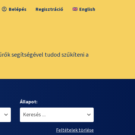
Belépés
Regisztráció
English
űrők segítségével tudod szűkíteni a
Állapot:
Feltételek törlése