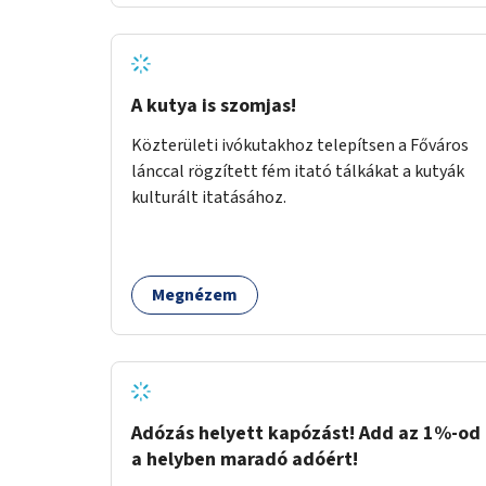
legyen.
A kutya is szomjas!
Közterületi ivókutakhoz telepítsen a Főváros
lánccal rögzített fém itató tálkákat a kutyák
kulturált itatásához.
Megnézem
Adózás helyett kapózást! Add az 1%-od
a helyben maradó adóért!