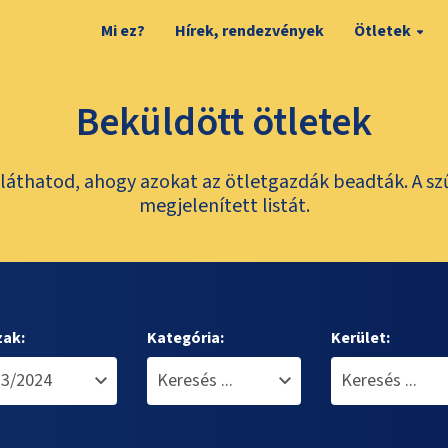
Mi ez?
Hírek, rendezvények
Ötletek
Beküldött ötletek
láthatod, ahogy azokat az ötletgazdák beadták. A sz
megjelenített listát.
zak:
Kategória:
Kerület: