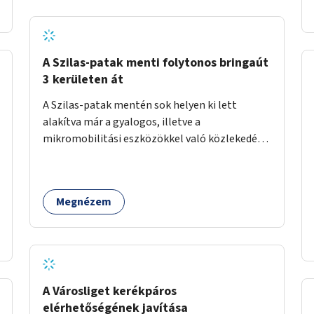
A Szilas-patak menti folytonos bringaút
3 kerületen át
A Szilas-patak mentén sok helyen ki lett
alakítva már a gyalogos, illetve a
mikromobilitási eszközökkel való közlekedés
lehetősége, ám ezek nem érnek össze. Az
önkormányzat segítse, hogy a 4., a 15. és a 16.
kerületi szakaszok folytonossá válhassanak.
Megnézem
Válasszon ki egy olyan részt, amire hatásköre
van és a költségvetési lehetőségek keretéig
valósítsa is meg.
A Városliget kerékpáros
elérhetőségének javítása