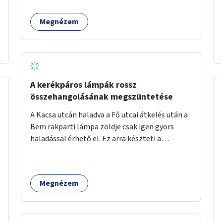
Parlament előtt is alkalmazott (és
esztétikusabb) elválasztó köveket. Illetve
Megnézem
padokat és növényeket lehetne telepíteni a
pesti oldali kialakításhoz hasonlóan.
A kerékpáros lámpák rossz
összehangolásának megszüntetése
A Kacsa utcán haladva a Fő utcai átkelés után a
Bem rakparti lámpa zöldje csak igen gyors
haladással érhető el. Ez arra készteti a
kerékpárosokat, hogy a Kacsa utca legalsó
szakaszán végigszáguldjanak. Sajnos ráadásul
ez a szakasz a járdán vezet, a gyalogosokkal
Megnézem
meg van osztva, így különösen nagy a
balesetveszély. A helyzet az ellenkező irányban
is csak egy hajszálnyival jobb.