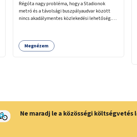
Régóta nagy probléma, hogy a Stadionok
metró és a távolsági buszpályaudvar között
nincs akadálymentes közlekedési lehetőség.
Pedig itt csomagokkal közlekednek (sokszor
idős) emberek ezrével naponta. A metróban
eleve 2 lépcsősort kell megtenni felfelé/lefelé
Megnézem
az utcaszintre, hogy aztán több lépcsősort
kelljen megtenni lefelé/felfelé a
buszpályaudvarra.
Ne maradj le a közösségi költségvetés l