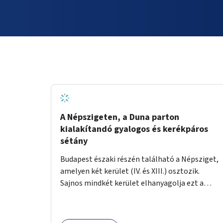
A Népszigeten, a Duna parton
kialakítandó gyalogos és kerékpáros
sétány
Budapest északi részén található a Népsziget,
amelyen két kerület (IV. és XIII.) osztozik.
Sajnos mindkét kerület elhanyagolja ezt a
hatalmas rekreációs értékekkel rendelkező
területet. A sziget déli csúcsát a Meder utca
felől a gyalogos és kerékpáros forgalom egy