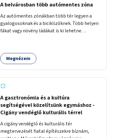
sorban. A páros oldalt a 2 - 12 házszámok
A belvárosban több autómentes zóna
között akár egy járdaszintbe hozott sétánnyá
Az autómentes zónákban több tér legyen a
is lehetne alakítani úgy, hogy oda csak a busz
gyalogosoknak és a biciklizőknek. Több helyen
hajthat be. Egy opció lehetne még az is, hogy a
fákat vagy növény ládákat is ki lehetne
Móricz felé érkező busz a villamossal közös
helyezni.
megállóba fut be (a jelenlegi állapotban ehhez
szűk a villamospálya). Ebben az esetben a
Villányi út páros oldala a 2 - 12 házszámok
Megnézem
között teljesen sétánnyá alakítható lenne.
Olyasmi köztéri funkciói lehetnének, mint a
túloldalt a Móricznak.
A gasztronómia és a kultúra
segítségével közelítsünk egymáshoz -
Cigány vendéglő kulturális térrel
A cigány vendéglő és kulturális tér
megtervezését fiatal építészekre bíznám,