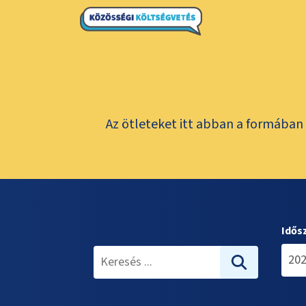
Az ötleteket itt abban a formában 
Idős