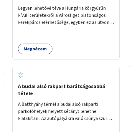
Legyen lehetővé téve a Hungária körgyűrűn
kívüli területekről a Városliget biztonságos
kerékpáros elérhetősége, egyben ez az útvonal
tudjon kapcsolódni a belváros felől érkező, már
meglévő kerékpáros útvonalakhoz is.
Lehetséges kialakítások: 1. Ajtósi Dürer sor
Megnézem
kerékpárosbaráttá alakítása a Korong utcától
kezdődően a Dózsa György útig, és kapcsolatot
kell biztosítani az István utca és a Dembinszky
utca felé (irányhelyesen) 2. Róna utcától
kezdődően az Erzsébet királyné útja a Zichy
Mihály útig, majd a Városliget belváros felé eső
A budai alsó rakpart barátságosabbá
oldalán a Zichy Mihály útról kapcsolatot kell
tétele
létesíteni a Damjanich utca felé.
A Batthyány térnél a budai alsó rakparti
parkolóhelyek helyett sétányt lehetne
kialakítani. Az autópályákra való csúnya szürke
szalagkorlátok helyett lehetne alkalmazni a