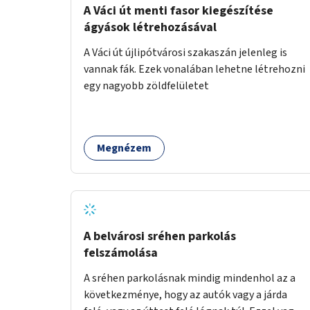
A Váci út menti fasor kiegészítése
ágyások létrehozásával
A Váci út újlipótvárosi szakaszán jelenleg is
vannak fák. Ezek vonalában lehetne létrehozni
egy nagyobb zöldfelületet
Megnézem
A belvárosi sréhen parkolás
felszámolása
A sréhen parkolásnak mindig mindenhol az a
következménye, hogy az autók vagy a járda