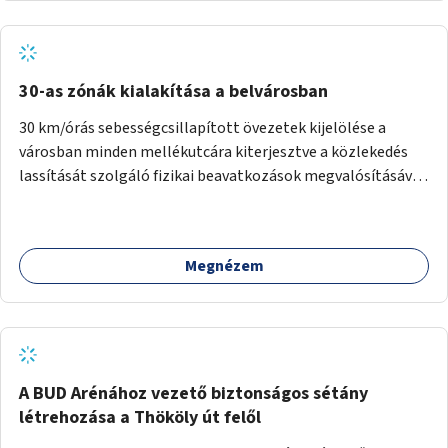
normál parkolóként is működhetnek.
30-as zónák kialakítása a belvárosban
30 km/órás sebességcsillapított övezetek kijelölése a
városban minden mellékutcára kiterjesztve a közlekedés
lassítását szolgáló fizikai beavatkozások megvalósításával,
egyben lehetővé téve ha a körülmények engedik az
egyirányú mellékutcák megnyitását a kétirányú kerékpáros
közlekedésnek. Elsőként az Alkotás utca - Villányi út -
Megnézem
Karolina út - Hamzsabégi út - Szerémi út - Könyves K. krt. -
Hungária krt. - Róbert K. krt. - Vörösvári út - Bécsi út -
Margit krt. - Krisztina krt. - Alkotás utca területen belüli
zónák kijelölése. A program indulhat a Nagykörúton belüli
területtel, majd az Akotás utcán belüli területtel.
A BUD Arénához vezető biztonságos sétány
létrehozása a Thököly út felől