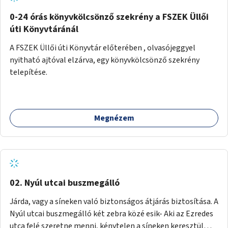
fenntartásához, évi 14-16 millió Ft-tal. A program hosszú
távú fenntarthatósága úgy lenne megvalósítható. hogy
0-24 órás könyvkölcsönző szekrény a FSZEK Üllői
részben "Támogató szolgálat" normatív támogatásából,
úti Könyvtáránál
részben pályázatokból, részben szülői hozzájárulásból,
A FSZEK Üllői úti Könyvtár előterében , olvasójeggyel
részben pedig a jelen pályázat által biztosított összegből.
nyitható ajtóval elzárva, egy könyvkölcsönző szekrény
A programban 8-10 szakember (gyógypedagógus,
telepítése.
pszichológus) működne közre. Fontos cél lenne, hogy
minden a programba bevont család az életminőségét
befolyásoló mértékű szakmai támogatást kapjon.
Megnézem
02. Nyúl utcai buszmegálló
Járda, vagy a síneken való biztonságos átjárás biztosítása. A
Nyúl utcai buszmegálló két zebra közé esik- Aki az Ezredes
utca felé szeretne menni, kénytelen a síneken keresztül