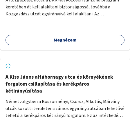
keretében át kell alakítani biztonságossá, továbbá a
Közgazdász utcát egyirányúvá kell alakítani. Az
egyirányúsításnál meg kell vizsgálni a Park utca forgalmát
is, mert akár összekapcsolható az egyirányusítás
kialakításával. A kettő között a Művelődés utca pedig
Megnézem
rendkívül balesetveszélyes és védett útszakasszá kell
nyilvánítani, stoptáblák! és 30km/h-ás
forgalomszabályozással! Kettő munkanem: sulizóna-
program és forgalomszabályozás (aktív/passzív) -
Közgazdász utca - Művelődés utca - Park utca tengelyen.
A Kiss János altábornagy utca és környékének
forgalom csillapítása és kerékpáros
kétirányúsítása
Németvölgyben a Böszörményi, Csörsz, Alkotás, Márvány
utcák közötti területen számos egyirányú utcában lehetővé
tehető a kerékpáros kétirányú forgalom. Ez az intézkedés
kiegészíthető 30-as zónával, hogy még inkább vonzó és
élhető legyen a környék.