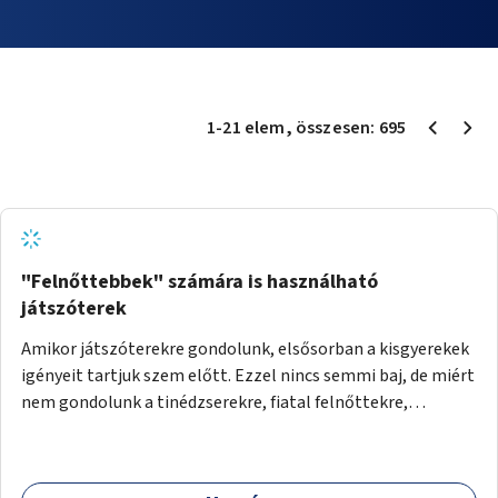
1
-
21
elem
, összesen:
695
"Felnőttebbek" számára is használható
játszóterek
Amikor játszóterekre gondolunk, elsősorban a kisgyerekek
igényeit tartjuk szem előtt. Ezzel nincs semmi baj, de miért
nem gondolunk a tinédzserekre, fiatal felnőttekre,
felnőttekre is? Minden korosztálynak lenne igénye arra,
hogy szórakozzon a szabadban, ám nincs erre kialakított
infrastruktúra. Az idősebb korosztályok játszóterének