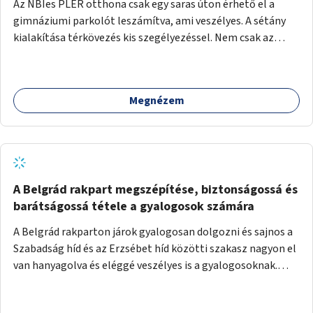
Az NBIes PLER otthona csak egy saras úton érhető el a
gimnáziumi parkolót leszámítva, ami veszélyes. A sétány
kialakítása térkövezés kis szegélyezéssel. Nem csak az
Aréna nagy számú látogatóját 710-1000 néző
meccsenként+ egyéb kulturális és kerületi rendezvények,
koncertek, bálok, jótékonysági események, választási
Megnézem
események -, a sármentes, méltó megközelítést, de a
közeli játszótérre érkezőket is szolgálná. A sétány
megközelítéséig a Thököly út közösségi közlekedéssel (
236 busz, 50-es villamos) már biztosított, a közvetlen
gyalogutas elérés a projekt keretében nem került
kialakításra.
A Belgrád rakpart megszépítése, biztonságossá és
barátságossá tétele a gyalogosok számára
A Belgrád rakparton járok gyalogosan dolgozni és sajnos a
Szabadság híd és az Erzsébet híd közötti szakasz nagyon el
van hanyagolva és eléggé veszélyes is a gyalogosoknak.
Ahol a MAHART épülete van, ott egy nagyon szűk járda van
és biztonsági korlát sincsen, hogy az autósoktól kicsit