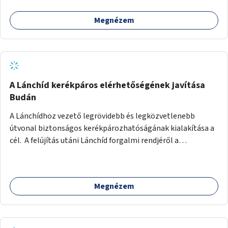
Megnézem
A Lánchíd kerékpáros elérhetőségének javítása
Budán
A Lánchídhoz vezető legrövidebb és legközvetlenebb
útvonal biztonságos kerékpározhatóságának kialakítása a
cél. A felújítás utáni Lánchíd forgalmi rendjéről a
budapestiek dönthettek, amelyen a szavazók többsége a
kerékpárosbarát kialakításra tette a voksát - ezzel
megtörtént az első lépése annak, hogy a belváros
Megnézem
tengelyében is megerősödjön a Buda és Pest közötti
kerékpáros kapcsolat. Azonban a teljes siker eléréséhez
folytatásra van szükség, azaz a Lánchídra vezető utakon is
lehetővé kell tenni a kerékpárosbarát kialakítást. Legyen