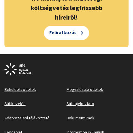
költségvetés legfrissebb
híreiről!
Feliratkozás
Beküldött ötletek
Megvalósuló ötletek
Sütikezelés
Sütitájékoztató
Adatkezelési tájékoztató
Dokumentumok
Kapcsolat
Information in English