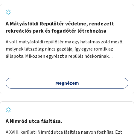
A Mátyásföldi Repülőtér védelme, rendezett
rekreációs park és fogadótér létrehozása
A volt mátyásföldi repülőtér ma egy hatalmas zöld mező,
melynek látszólag nincs gazdája, így egyre romlik az
állapota. Miközben egyrészt a repülés hőskorának
történelmi helyszíne, másrészt védett állatok lakhelye
(ürge, sisakos sáska), az emberek számára pedig kedvelt
kikapcsolódási helyszín: kocogók, kutyasétáltatók,
Megnézem
modellrepülők, sárkányeregetők, lovasok használják. A
Légcsavar utca felől szükség lenne fogadótér kialakítására
tájékoztató táblákkal az értékekről. A fogadótér fái alatt
kialakítható pihenőhely padokkal, kerékpártármaszokkal,
szemetesekkel, esőbeállóval, ami alkalmas kisebb
csoportok fogadására. A másik két bejárathoz is
A Nimród utca fásítása.
tájékoztató táblák kellenek, 1-1 pad, kuka, bringatámasz.
A XVIII. kerületi Nimród utca fásítása nagyon foghíjas. Ezt