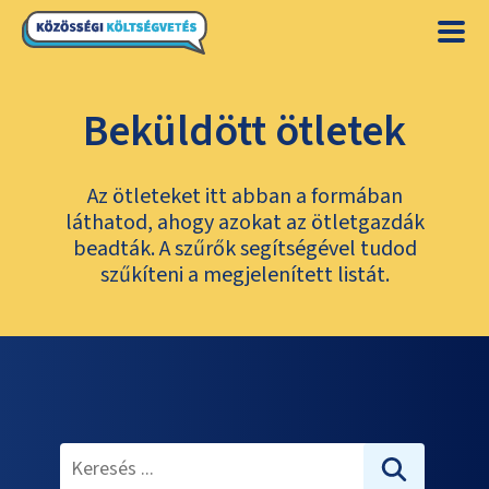
Beküldött ötletek
Az ötleteket itt abban a formában
láthatod, ahogy azokat az ötletgazdák
beadták. A szűrők segítségével tudod
szűkíteni a megjelenített listát.