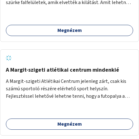
szürke falfelületek, amik elvették a kilátást. Amit lehetne:
1. Füvesíteni a lapostetőt. (A Mammut környéke Buda
legszomogosabb része). 2. A nagy szürke felületekre festeni
egy látképet, amit azok elvettek.
Megnézem
A Margit-szigeti atlétikai centrum mindenkié
A Margit-szigeti Atlétikai Centrum jelenleg zárt, csak kis
számú sportoló részére elérhető sport helyszín.
Fejlesztéssel lehetővé lehetne tenni, hogy a futopalya a
szabadidős sportolók részére is elérhetővé váljon,
beleertve a futókört és a füves pályát, kis focipályákat is.
Ehhez zárható tároló helyet, öltözőt, WC-t kell biztosítani.
Megnézem