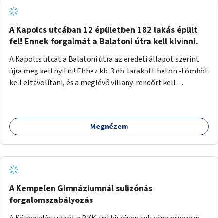
zötyögőssége elriassza a bringásokat a járdán
szálguldástól.
A Kapolcs utcában 12 épületben 182 lakás épült
fel! Ennek forgalmát a Balatoni útra kell kivinni.
A Kapolcs utcát a Balatoni útra az eredeti állapot szerint
újra meg kell nyitni! Ehhez kb. 3 db. larakott beton -tömböt
kell eltávolítani, és a meglévő villany-rendőrt kell
ősszhangba hozni, vagy szükség esetén azt ki kell azt
egészíteni! Így lehetővé válik a 12 épületben, a 182 db. új
lakásban élőknek, hogy a személyautójukkal
Megnézem
biztonságosan és egyszerűbben közlekedhessenek. A
kivitelezés becsült összege 12 millió Ft. Üdvözlettel: Buzna
Vilmos
A Kempelen Gimnáziumnál sulizónás
forgalomszabályozás
A Közgazdász utcát a BKK-val közösen sulizóna program