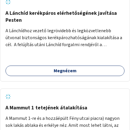
biztonságosan kerékpározható az Alagút, a Mészáros utca
és a Márvány utca is!
A Lánchíd kerékpáros elérhetőségének javítása
Pesten
A Lánchídhoz vezető legrövidebb és legközvetlenebb
útvonal biztonságos kerékpározhatóságának kialakítása a
cél. A felújítás utáni Lánchíd forgalmi rendjéről a
budapestiek dönthettek, amelyen a szavazók többsége a
kerékpárosbarát kialakításra tette a voksát - ezzel
megtörtént az első lépése annak, hogy a belváros
Megnézem
tengelyében is megerősödjön a Buda és Pest közötti
kerékpáros kapcsolat. Azonban a teljes siker eléréséhez
folytatásra van szükség, azaz a Lánchídra vezető utakon is
lehetővé kell tenni a kerékpárosbarát kialakítást. Legyen
biztonságosan kerékpározható a József Attila utca is!
A Mammut 1 tetejének átalakítása
A Mammut 1-re és a hozzáépült Fény utcai piacra) nagyon
sok lakás ablaka és erkélye néz. Amit most lehet látni, az