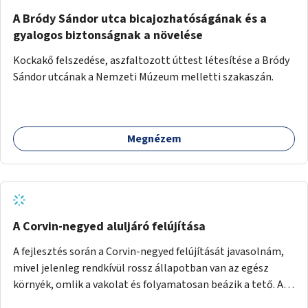
A Bródy Sándor utca bicajozhatóságának és a
gyalogos biztonságnak a növelése
Kockakő felszedése, aszfaltozott úttest létesítése a Bródy
Sándor utcának a Nemzeti Múzeum melletti szakaszán.
Megnézem
A Corvin-negyed aluljáró felújítása
A fejlesztés során a Corvin-negyed felújítását javasolnám,
mivel jelenleg rendkívül rossz állapotban van az egész
környék, omlik a vakolat és folyamatosan beázik a tető. A
projekt során egy teljes újraburkolást javasolnék,