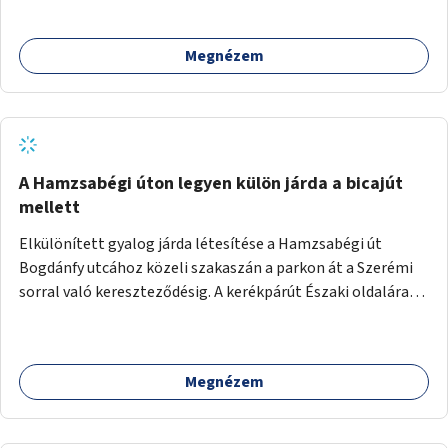
megcsináltatnám a vízelvezetést, felújítanám a nyilvános
WC-t, valamint térfigyelő kamerákat helyeznék el a
Megnézem
biztonságos környezet megteremtéséért.
A Hamzsabégi úton legyen külön járda a bicajút
mellett
Elkülönített gyalog járda létesítése a Hamzsabégi út
Bogdánfy utcához közeli szakaszán a parkon át a Szerémi
sorral való kereszteződésig. A kerékpárút Északi oldalára
kerüljön egy rendesen kiépített járda a dekoratív de buktató
betonkörök helyett, ami színében elkülönül a bringaúttól
(de szinTben nem, mert sötétben a kivilágítatlan
Megnézem
szakaszon könnyű lenne elesni a peremben). Még jobb
lenne, ha a kerékpárút tükörsima aszfalt burkolatot kapna,
és a gyalogjárda lenne a durva felületű, térköves, hogy a