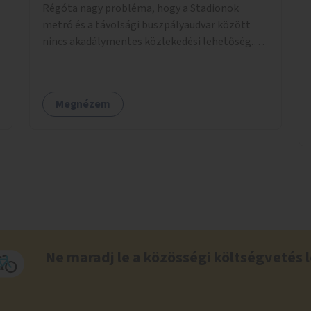
Régóta nagy probléma, hogy a Stadionok
metró és a távolsági buszpályaudvar között
nincs akadálymentes közlekedési lehetőség.
Pedig itt csomagokkal közlekednek (sokszor
idős) emberek ezrével naponta. A metróban
eleve 2 lépcsősort kell megtenni felfelé/lefelé
Megnézem
az utcaszintre, hogy aztán több lépcsősort
kelljen megtenni lefelé/felfelé a
buszpályaudvarra.
Ne maradj le a közösségi költségvetés l