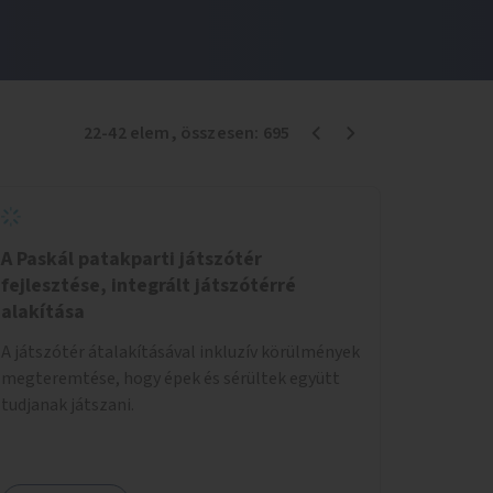
22
-
42
elem
, összesen:
695
A Paskál patakparti játszótér
fejlesztése, integrált játszótérré
alakítása
A játszótér átalakításával inkluzív körülmények
megteremtése, hogy épek és sérültek együtt
tudjanak játszani.