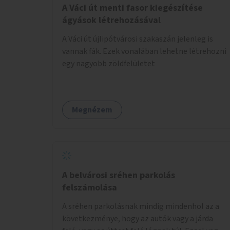
A Váci út menti fasor kiegészítése
ágyások létrehozásával
A Váci út újlipótvárosi szakaszán jelenleg is
vannak fák. Ezek vonalában lehetne létrehozni
egy nagyobb zöldfelületet
Megnézem
A belvárosi sréhen parkolás
felszámolása
A sréhen parkolásnak mindig mindenhol az a
következménye, hogy az autók vagy a járda