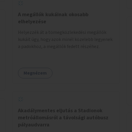
A megállók kukáinak okosabb
elhelyezése
Helyezzék át a tömegközlekedési megállók
kukáit úgy, hogy azok minél közelebb legyenek
a padokhoz, a megállók fedett részéhez.
Megnézem
Akadálymentes eljutás a Stadionok
metróállomásról a távolsági autóbusz
pályaudvarra