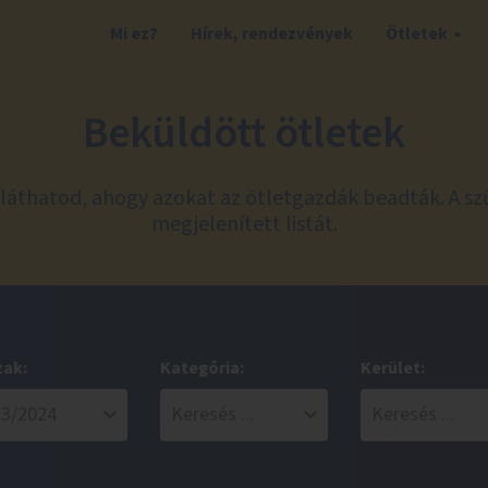
Mi ez?
Hírek, rendezvények
Ötletek
Beküldött ötletek
láthatod, ahogy azokat az ötletgazdák beadták. A sz
megjelenített listát.
zak:
Kategória:
Kerület: