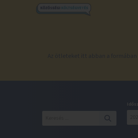
Az ötleteket itt abban a formában 
Idős