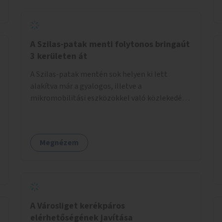
A Szilas-patak menti folytonos bringaút
3 kerületen át
A Szilas-patak mentén sok helyen ki lett
alakítva már a gyalogos, illetve a
mikromobilitási eszközökkel való közlekedés
lehetősége, ám ezek nem érnek össze. Az
önkormányzat segítse, hogy a 4., a 15. és a 16.
kerületi szakaszok folytonossá válhassanak.
Megnézem
Válasszon ki egy olyan részt, amire hatásköre
van és a költségvetési lehetőségek keretéig
valósítsa is meg.
A Városliget kerékpáros
elérhetőségének javítása