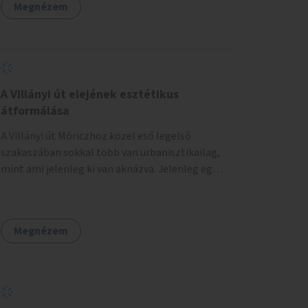
Megnézem
A Villányi út elejének esztétikus
átformálása
A Villányi út Móriczhoz közel eső legelső
szakaszában sokkal több van urbanisztikailag,
mint ami jelenleg ki van aknázva. Jelenleg egy
szürke buszállomásként funkcionál, ahol
ráadásul még az aszfalt is töredezett. A
villamosról lelépve pedig kevés helye van az
Megnézem
utasoknak, és ez sok közlekedési
konfliktushoz, veszélyhelyzethez vezet. Az út
keresztmetszeti méretéhez képesti alacsony
forgalma miatt virágosládákat, növényeket
lehetne kihelyezni mindkét oldalon egy-egy