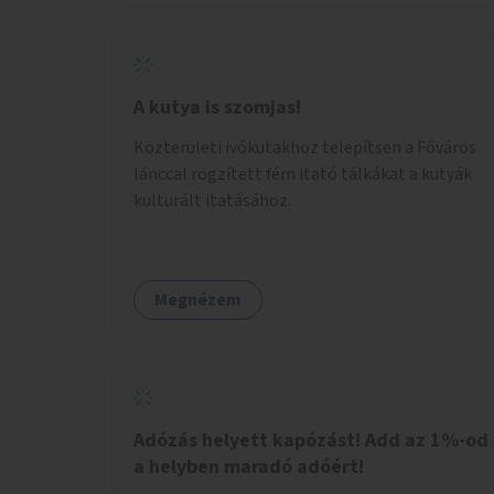
legyen.
A kutya is szomjas!
Közterületi ivókutakhoz telepítsen a Főváros
lánccal rögzített fém itató tálkákat a kutyák
kulturált itatásához.
Megnézem
Adózás helyett kapózást! Add az 1%-od
a helyben maradó adóért!