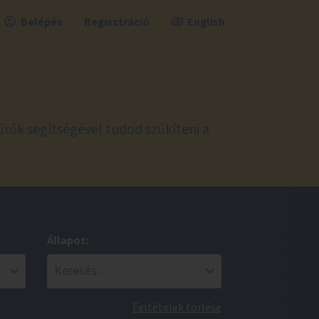
Belépés
Regisztráció
English
űrők segítségével tudod szűkíteni a
Állapot:
Feltételek törlése