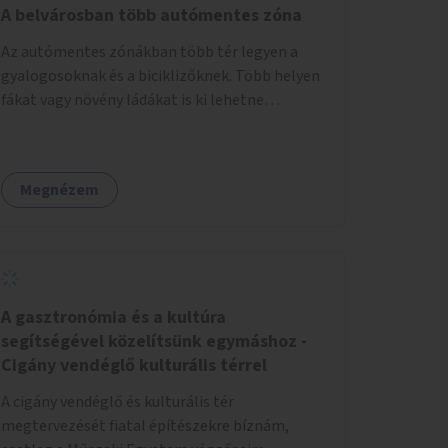
sorban. A páros oldalt a 2 - 12 házszámok
A belvárosban több autómentes zóna
között akár egy járdaszintbe hozott sétánnyá
Az autómentes zónákban több tér legyen a
is lehetne alakítani úgy, hogy oda csak a busz
gyalogosoknak és a biciklizőknek. Több helyen
hajthat be. Egy opció lehetne még az is, hogy a
fákat vagy növény ládákat is ki lehetne
Móricz felé érkező busz a villamossal közös
helyezni.
megállóba fut be (a jelenlegi állapotban ehhez
szűk a villamospálya). Ebben az esetben a
Villányi út páros oldala a 2 - 12 házszámok
Megnézem
között teljesen sétánnyá alakítható lenne.
Olyasmi köztéri funkciói lehetnének, mint a
túloldalt a Móricznak.
A gasztronómia és a kultúra
segítségével közelítsünk egymáshoz -
Cigány vendéglő kulturális térrel
A cigány vendéglő és kulturális tér
megtervezését fiatal építészekre bíznám,