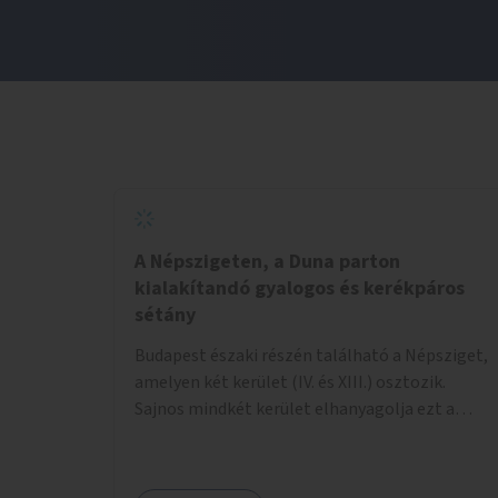
A Népszigeten, a Duna parton
kialakítandó gyalogos és kerékpáros
sétány
Budapest északi részén található a Népsziget,
amelyen két kerület (IV. és XIII.) osztozik.
Sajnos mindkét kerület elhanyagolja ezt a
hatalmas rekreációs értékekkel rendelkező
területet. A sziget déli csúcsát a Meder utca
felől a gyalogos és kerékpáros forgalom egy