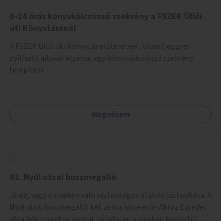
fenntartásához, évi 14-16 millió Ft-tal. A program hosszú
távú fenntarthatósága úgy lenne megvalósítható. hogy
0-24 órás könyvkölcsönző szekrény a FSZEK Üllői
részben "Támogató szolgálat" normatív támogatásából,
úti Könyvtáránál
részben pályázatokból, részben szülői hozzájárulásból,
A FSZEK Üllői úti Könyvtár előterében , olvasójeggyel
részben pedig a jelen pályázat által biztosított összegből.
nyitható ajtóval elzárva, egy könyvkölcsönző szekrény
A programban 8-10 szakember (gyógypedagógus,
telepítése.
pszichológus) működne közre. Fontos cél lenne, hogy
minden a programba bevont család az életminőségét
befolyásoló mértékű szakmai támogatást kapjon.
Megnézem
02. Nyúl utcai buszmegálló
Járda, vagy a síneken való biztonságos átjárás biztosítása. A
Nyúl utcai buszmegálló két zebra közé esik- Aki az Ezredes
utca felé szeretne menni, kénytelen a síneken keresztül