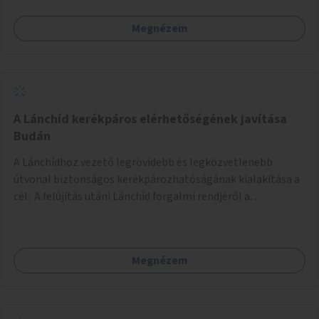
Megnézem
A Lánchíd kerékpáros elérhetőségének javítása
Budán
A Lánchídhoz vezető legrövidebb és legközvetlenebb
útvonal biztonságos kerékpározhatóságának kialakítása a
cél. A felújítás utáni Lánchíd forgalmi rendjéről a
budapestiek dönthettek, amelyen a szavazók többsége a
kerékpárosbarát kialakításra tette a voksát - ezzel
megtörtént az első lépése annak, hogy a belváros
Megnézem
tengelyében is megerősödjön a Buda és Pest közötti
kerékpáros kapcsolat. Azonban a teljes siker eléréséhez
folytatásra van szükség, azaz a Lánchídra vezető utakon is
lehetővé kell tenni a kerékpárosbarát kialakítást. Legyen