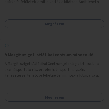
szürke falfelületek, amik elvették a kilátást. Amit lehetne:
1. Füvesíteni a lapostetőt. (A Mammut környéke Buda
legszomogosabb része). 2. A nagy szürke felületekre festeni
egy látképet, amit azok elvettek.
Megnézem
A Margit-szigeti atlétikai centrum mindenkié
A Margit-szigeti Atlétikai Centrum jelenleg zárt, csak kis
számú sportoló részére elérhető sport helyszín.
Fejlesztéssel lehetővé lehetne tenni, hogy a futopalya a
szabadidős sportolók részére is elérhetővé váljon,
beleertve a futókört és a füves pályát, kis focipályákat is.
Ehhez zárható tároló helyet, öltözőt, WC-t kell biztosítani.
Megnézem