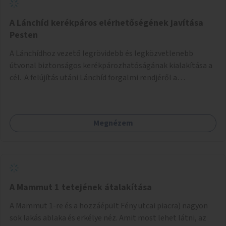
biztonságosan kerékpározható az Alagút, a Mészáros utca
és a Márvány utca is!
A Lánchíd kerékpáros elérhetőségének javítása
Pesten
A Lánchídhoz vezető legrövidebb és legközvetlenebb
útvonal biztonságos kerékpározhatóságának kialakítása a
cél. A felújítás utáni Lánchíd forgalmi rendjéről a
budapestiek dönthettek, amelyen a szavazók többsége a
kerékpárosbarát kialakításra tette a voksát - ezzel
megtörtént az első lépése annak, hogy a belváros
Megnézem
tengelyében is megerősödjön a Buda és Pest közötti
kerékpáros kapcsolat. Azonban a teljes siker eléréséhez
folytatásra van szükség, azaz a Lánchídra vezető utakon is
lehetővé kell tenni a kerékpárosbarát kialakítást. Legyen
biztonságosan kerékpározható a József Attila utca is!
A Mammut 1 tetejének átalakítása
A Mammut 1-re és a hozzáépült Fény utcai piacra) nagyon
sok lakás ablaka és erkélye néz. Amit most lehet látni, az