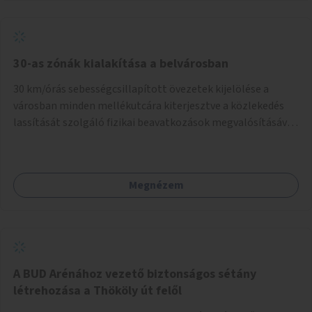
normál parkolóként is működhetnek.
30-as zónák kialakítása a belvárosban
30 km/órás sebességcsillapított övezetek kijelölése a
városban minden mellékutcára kiterjesztve a közlekedés
lassítását szolgáló fizikai beavatkozások megvalósításával,
egyben lehetővé téve ha a körülmények engedik az
egyirányú mellékutcák megnyitását a kétirányú kerékpáros
közlekedésnek. Elsőként az Alkotás utca - Villányi út -
Megnézem
Karolina út - Hamzsabégi út - Szerémi út - Könyves K. krt. -
Hungária krt. - Róbert K. krt. - Vörösvári út - Bécsi út -
Margit krt. - Krisztina krt. - Alkotás utca területen belüli
zónák kijelölése. A program indulhat a Nagykörúton belüli
területtel, majd az Akotás utcán belüli területtel.
A BUD Arénához vezető biztonságos sétány
létrehozása a Thököly út felől