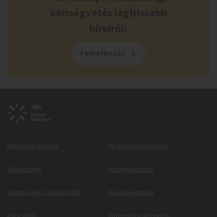
költségvetés legfrissebb
híreiről!
Feliratkozás
Beküldött ötletek
Megvalósuló ötletek
Sütikezelés
Sütitájékoztató
Adatkezelési tájékoztató
Dokumentumok
Kapcsolat
Information in English