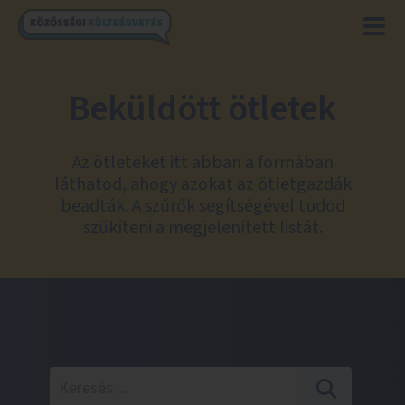
Beküldött ötletek
Az ötleteket itt abban a formában
láthatod, ahogy azokat az ötletgazdák
beadták. A szűrők segítségével tudod
szűkíteni a megjelenített listát.