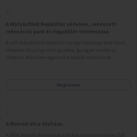
A Mátyásföldi Repülőtér védelme, rendezett
rekreációs park és fogadótér létrehozása
A volt mátyásföldi repülőtér ma egy hatalmas zöld mező,
melynek látszólag nincs gazdája, így egyre romlik az
állapota. Miközben egyrészt a repülés hőskorának
történelmi helyszíne, másrészt védett állatok lakhelye
(ürge, sisakos sáska), az emberek számára pedig kedvelt
kikapcsolódási helyszín: kocogók, kutyasétáltatók,
Megnézem
modellrepülők, sárkányeregetők, lovasok használják. A
Légcsavar utca felől szükség lenne fogadótér kialakítására
tájékoztató táblákkal az értékekről. A fogadótér fái alatt
kialakítható pihenőhely padokkal, kerékpártármaszokkal,
szemetesekkel, esőbeállóval, ami alkalmas kisebb
csoportok fogadására. A másik két bejárathoz is
A Nimród utca fásítása.
tájékoztató táblák kellenek, 1-1 pad, kuka, bringatámasz.
A XVIII. kerületi Nimród utca fásítása nagyon foghíjas. Ezt