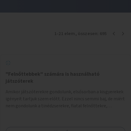
1
-
21
elem
, összesen:
695
"Felnőttebbek" számára is használható
játszóterek
Amikor játszóterekre gondolunk, elsősorban a kisgyerekek
igényeit tartjuk szem előtt. Ezzel nincs semmi baj, de miért
nem gondolunk a tinédzserekre, fiatal felnőttekre,
felnőttekre is? Minden korosztálynak lenne igénye arra,
hogy szórakozzon a szabadban, ám nincs erre kialakított
infrastruktúra. Az idősebb korosztályok játszóterének