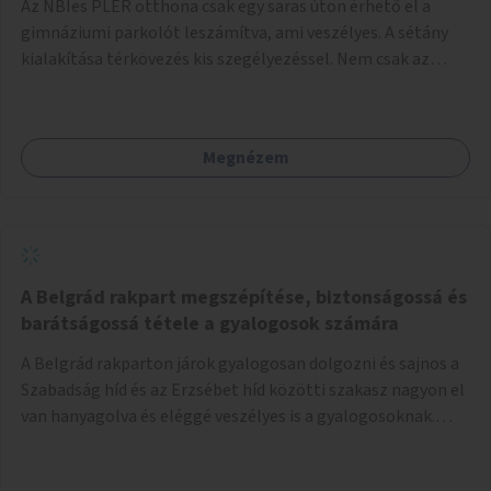
Az NBIes PLER otthona csak egy saras úton érhető el a
gimnáziumi parkolót leszámítva, ami veszélyes. A sétány
kialakítása térkövezés kis szegélyezéssel. Nem csak az
Aréna nagy számú látogatóját 710-1000 néző
meccsenként+ egyéb kulturális és kerületi rendezvények,
koncertek, bálok, jótékonysági események, választási
Megnézem
események -, a sármentes, méltó megközelítést, de a
közeli játszótérre érkezőket is szolgálná. A sétány
megközelítéséig a Thököly út közösségi közlekedéssel (
236 busz, 50-es villamos) már biztosított, a közvetlen
gyalogutas elérés a projekt keretében nem került
kialakításra.
A Belgrád rakpart megszépítése, biztonságossá és
barátságossá tétele a gyalogosok számára
A Belgrád rakparton járok gyalogosan dolgozni és sajnos a
Szabadság híd és az Erzsébet híd közötti szakasz nagyon el
van hanyagolva és eléggé veszélyes is a gyalogosoknak.
Ahol a MAHART épülete van, ott egy nagyon szűk járda van
és biztonsági korlát sincsen, hogy az autósoktól kicsit