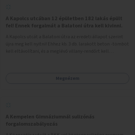
zötyögőssége elriassza a bringásokat a járdán
szálguldástól.
A Kapolcs utcában 12 épületben 182 lakás épült
fel! Ennek forgalmát a Balatoni útra kell kivinni.
A Kapolcs utcát a Balatoni útra az eredeti állapot szerint
újra meg kell nyitni! Ehhez kb. 3 db. larakott beton -tömböt
kell eltávolítani, és a meglévő villany-rendőrt kell
ősszhangba hozni, vagy szükség esetén azt ki kell azt
egészíteni! Így lehetővé válik a 12 épületben, a 182 db. új
lakásban élőknek, hogy a személyautójukkal
Megnézem
biztonságosan és egyszerűbben közlekedhessenek. A
kivitelezés becsült összege 12 millió Ft. Üdvözlettel: Buzna
Vilmos
A Kempelen Gimnáziumnál sulizónás
forgalomszabályozás
A Közgazdász utcát a BKK-val közösen sulizóna program