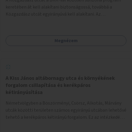
keretében át kell alakítani biztonságossá, továbbá a
Közgazdász utcát egyirányúvá kell alakítani. Az
egyirányúsításnál meg kell vizsgálni a Park utca forgalmát
is, mert akár összekapcsolható az egyirányusítás
kialakításával. A kettő között a Művelődés utca pedig
Megnézem
rendkívül balesetveszélyes és védett útszakasszá kell
nyilvánítani, stoptáblák! és 30km/h-ás
forgalomszabályozással! Kettő munkanem: sulizóna-
program és forgalomszabályozás (aktív/passzív) -
Közgazdász utca - Művelődés utca - Park utca tengelyen.
A Kiss János altábornagy utca és környékének
forgalom csillapítása és kerékpáros
kétirányúsítása
Németvölgyben a Böszörményi, Csörsz, Alkotás, Márvány
utcák közötti területen számos egyirányú utcában lehetővé
tehető a kerékpáros kétirányú forgalom. Ez az intézkedés
kiegészíthető 30-as zónával, hogy még inkább vonzó és
élhető legyen a környék.