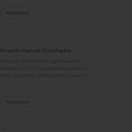
Megnézem
Az autós ingázók összefogása
Hozzunk létre a főváros agglomerációs
településein 2-4 fős csapatokat azokból az
autós ingázókból, akik egymáshoz közel élnek
és minden nap azonos időben indulnak
munkába. Felváltva szállítják egymást egy
főváros peremi közlekedési csomópontba,
Megnézem
onnan tömegközlekedéssel jutnak el a
munkahelyre. Délután ugyanitt találkoznak és
az aznapra kijelölt valamelyik szállító autóján
hazamennek. A rendszert egy mobil applikáció
irányítja, amely regisztrálja a jelentkezőket,