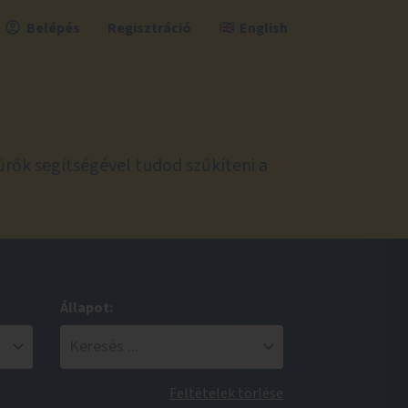
Belépés
Regisztráció
English
űrők segítségével tudod szűkíteni a
Állapot:
Feltételek törlése