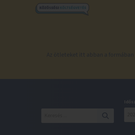
Az ötleteket itt abban a formában 
Idős