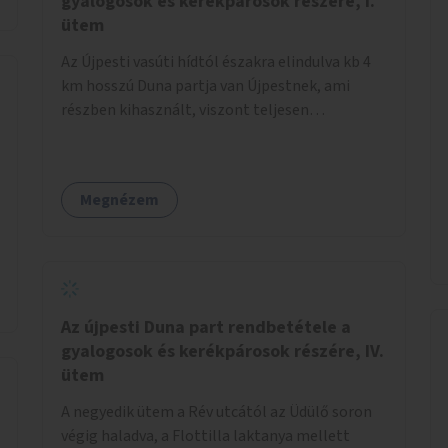
gyalogosok és kerékpárosok részére, I.
ütem
Az Újpesti vasúti hídtól északra elindulva kb 4
km hosszú Duna partja van Újpestnek, ami
részben kihasznált, viszont teljesen
rendezetlen, és rosszabb időjárási viszonyok
közt szinte járhatatlan. Az első ütemben a
Népsziget Újpesti oldalán, a Vasmacska
Megnézem
Halsütödével szemben, a Duna felé, a híd
lábánál, a jelenlegi földes és rendezetlen
parkolót kellene rendbe tenni, a
lehetőségekhez mérten. Itt kulturált
parkolóhely kialakítása lenne szükséges,
hiszen erre a területre sokan érkeznek autóval.
Az újpesti Duna part rendbetétele a
Innen elindulva észak felé a vasúti híd és az
gyalogosok és kerékpárosok részére, IV.
Észak-pesti Szennyvíztisztító Telep közötti
ütem
szakaszon, a Palotai-öböl mellett haladva,
A negyedik ütem a Rév utcától az Üdülő soron
legalább három méter széles, szilárd burkolatú
végig haladva, a Flottilla laktanya mellett
kerékpár és gyalogos sétányt lehetne