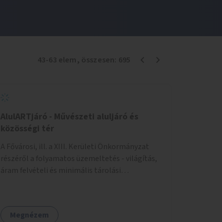
43
-
63
elem
, összesen:
695
AlulARTjáró - Művészeti aluljáró és
közösségi tér
A Fővárosi, ill. a XIII. Kerületi Önkormányzat
részéről a folyamatos üzemeltetés - világítás,
áram felvételi és minimális tárolási
lehetőségek biztosítását kérjük... - Az igénybe
venni kívánt fő falfelület - a Csanády u. felőli
lejárótól jobbra eső hosszú falrész... Ld.: foto
Megnézem
melléklet az aluljáróról... A technikai kialakítás