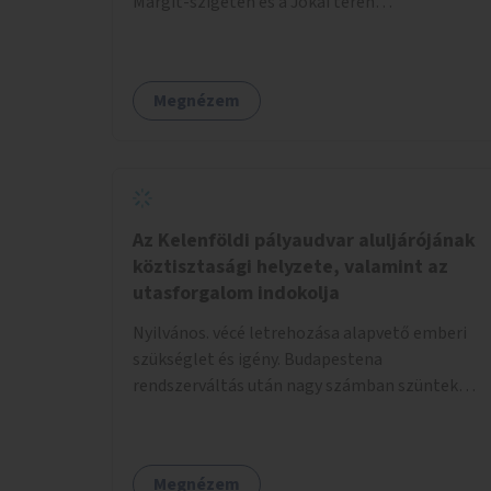
Margit-szigeten és a Jókai téren
megtalálhatóakhoz hasonló.
Megnézem
Az Kelenföldi pályaudvar aluljárójának
köztisztasági helyzete, valamint az
utasforgalom indokolja
Nyilvános. vécé letrehozása alapvető emberi
szükséglet és igény. Budapestena
rendszerváltás után nagy számban szüntek
meg az illemhelyek.
Megnézem