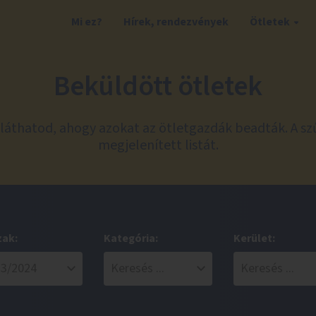
Mi ez?
Hírek, rendezvények
Ötletek
Beküldött ötletek
láthatod, ahogy azokat az ötletgazdák beadták. A sz
megjelenített listát.
zak:
Kategória:
Kerület: