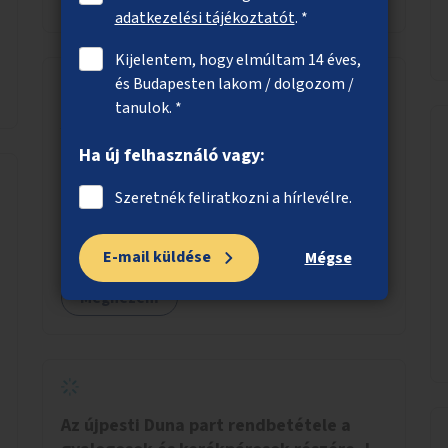
adatkezelési tájékoztatót
. *
Kijelentem, hogy elmúltam 14 éves,
és Budapesten lakom / dolgozom /
tanulok. *
Az autós ingázás reformja
Ha új felhasználó vagy:
Megállapodás egy agglomerációs településsel
Marketing, közösen a településsel:
Szeretnék feliratkozni a hírlevélre.
óriásplakátok, weblap, rádió és TV interjúk, stb.
Weblap készítése (finanszírozás)
Mobitelefonos applikáció készítése a rendszer
E-mail küldése
Mégse
irányítására (finanszírozás) Pilot
Megnézem
implementáció megvalósítása
Az újpesti Duna part rendbetétele a