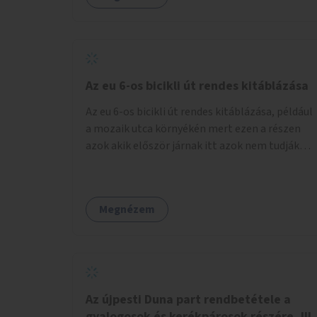
Az eu 6-os bicikli út rendes kitáblázása
Az eu 6-os bicikli út rendes kitáblázása, például
a mozaik utca környékén mert ezen a részen
azok akik először járnak itt azok nem tudják
merre kell menni a város felé
Megnézem
Az újpesti Duna part rendbetétele a
gyalogosok és kerékpárosok részére, III.