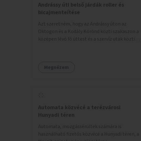
Andrássy úti belső járdák roller és
bicajmenteítése
Azt szeretném, hogy az Andrássy úton az
Oktogon és a Kodály Körönd közti szakaszon a
középen lévő fő úttest és a szervíz utak közti
járdaszigeteken cseréljék le a járda aszfalt
burkolatát olyan fajta kis macskakövekre, mint
amikkel ugyanezek a járdaszigetek a Kodály és
Megnézem
a Hősök tere közt vannak borítva.
Automata közvécé a terézvárosi
Hunyadi téren
Automata, mozgássérültek számára is
használható fizetős közvécé a Hunyadi téren, a