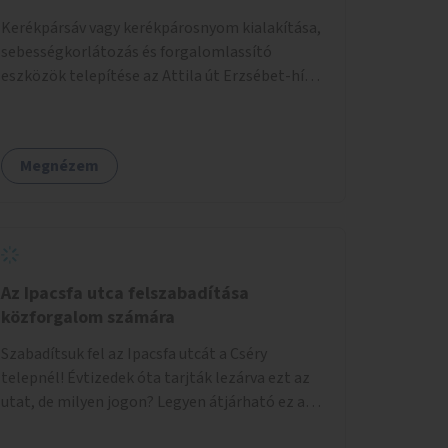
Kerékpársáv vagy kerékpárosnyom kialakítása,
sebességkorlátozás és forgalomlassító
eszközök telepítése az Attila út Erzsébet-híd-
Alagút közötti szakaszán.
Megnézem
Az Ipacsfa utca felszabadítása
közforgalom számára
Szabadítsuk fel az Ipacsfa utcát a Cséry
telepnél! Évtizedek óta tarjták lezárva ezt az
utat, de milyen jogon? Legyen átjárható ez az
utca is, mint bármelyik más!