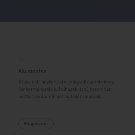
Alu-mentés
A használt háztartási étolajgyűjtő pontokhoz
(önkormányzatok, áruházak, stb.) hasonlóan
háztartási alumínium hulladék (alufólia,
fedőfólia joghurtospoharakról, halkonzerv,
kukoricakonzerv, sűrített tejes tubus, krémek
doboza, nem ép /gyűrött, szakadt/ italos alu
Megnézem
doboz, stb.) gyűjtőpontok létrehozása.