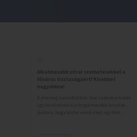
Alkalmasabb utcai szemetesekkel a
főváros tisztaságáért! Kisebbet
nagyobbra!
A jelenleg használatban lévő szabvány kukák
úgy kerülnének ki a forgalmasabb közutak
járdáira, hogy körbe venné őket egy fém
tárolóház, ami felül enyhén lejt, közepén
kör/négyzet alakú nyílással, fölötte a fémház
födéme (teteje) óvja az esőtől, madaraktól a