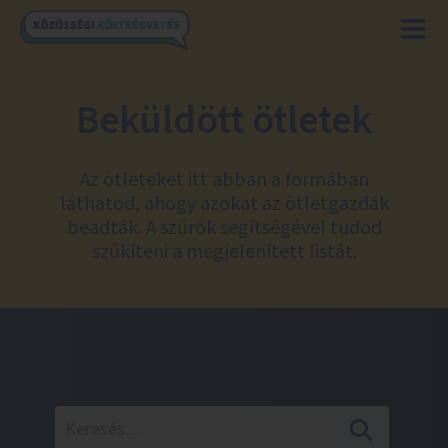
Beküldött ötletek
Az ötleteket itt abban a formában
láthatod, ahogy azokat az ötletgazdák
beadták. A szűrők segítségével tudod
szűkíteni a megjelenített listát.