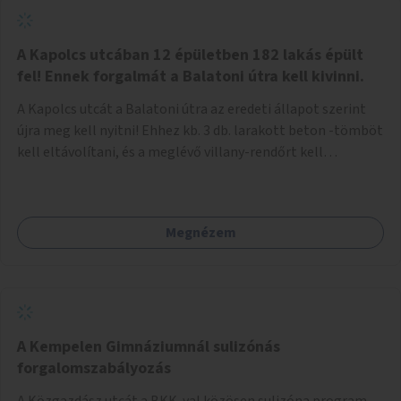
zötyögőssége elriassza a bringásokat a járdán
szálguldástól.
A Kapolcs utcában 12 épületben 182 lakás épült
fel! Ennek forgalmát a Balatoni útra kell kivinni.
A Kapolcs utcát a Balatoni útra az eredeti állapot szerint
újra meg kell nyitni! Ehhez kb. 3 db. larakott beton -tömböt
kell eltávolítani, és a meglévő villany-rendőrt kell
ősszhangba hozni, vagy szükség esetén azt ki kell azt
egészíteni! Így lehetővé válik a 12 épületben, a 182 db. új
lakásban élőknek, hogy a személyautójukkal
Megnézem
biztonságosan és egyszerűbben közlekedhessenek. A
kivitelezés becsült összege 12 millió Ft. Üdvözlettel: Buzna
Vilmos
A Kempelen Gimnáziumnál sulizónás
forgalomszabályozás
A Közgazdász utcát a BKK-val közösen sulizóna program