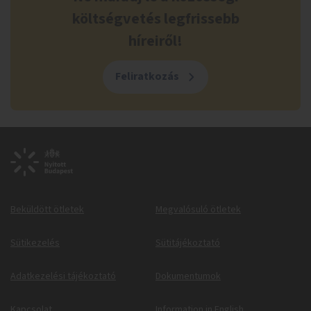
költségvetés legfrissebb
híreiről!
Feliratkozás
Beküldött ötletek
Megvalósuló ötletek
Sütikezelés
Sütitájékoztató
Adatkezelési tájékoztató
Dokumentumok
Kapcsolat
Information in English