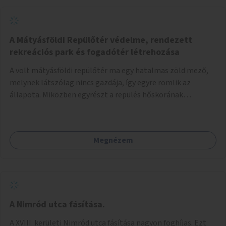
A Mátyásföldi Repülőtér védelme, rendezett
rekreációs park és fogadótér létrehozása
A volt mátyásföldi repülőtér ma egy hatalmas zöld mező,
melynek látszólag nincs gazdája, így egyre romlik az
állapota. Miközben egyrészt a repülés hőskorának
történelmi helyszíne, másrészt védett állatok lakhelye
(ürge, sisakos sáska), az emberek számára pedig kedvelt
kikapcsolódási helyszín: kocogók, kutyasétáltatók,
Megnézem
modellrepülők, sárkányeregetők, lovasok használják. A
Légcsavar utca felől szükség lenne fogadótér kialakítására
tájékoztató táblákkal az értékekről. A fogadótér fái alatt
kialakítható pihenőhely padokkal, kerékpártármaszokkal,
szemetesekkel, esőbeállóval, ami alkalmas kisebb
csoportok fogadására. A másik két bejárathoz is
A Nimród utca fásítása.
tájékoztató táblák kellenek, 1-1 pad, kuka, bringatámasz.
A XVIII. kerületi Nimród utca fásítása nagyon foghíjas. Ezt