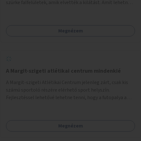
szürke falfelületek, amik elvették a kilátást. Amit lehetne:
1. Füvesíteni a lapostetőt. (A Mammut környéke Buda
legszomogosabb része). 2. A nagy szürke felületekre festeni
egy látképet, amit azok elvettek.
Megnézem
A Margit-szigeti atlétikai centrum mindenkié
A Margit-szigeti Atlétikai Centrum jelenleg zárt, csak kis
számú sportoló részére elérhető sport helyszín.
Fejlesztéssel lehetővé lehetne tenni, hogy a futopalya a
szabadidős sportolók részére is elérhetővé váljon,
beleertve a futókört és a füves pályát, kis focipályákat is.
Ehhez zárható tároló helyet, öltözőt, WC-t kell biztosítani.
Megnézem