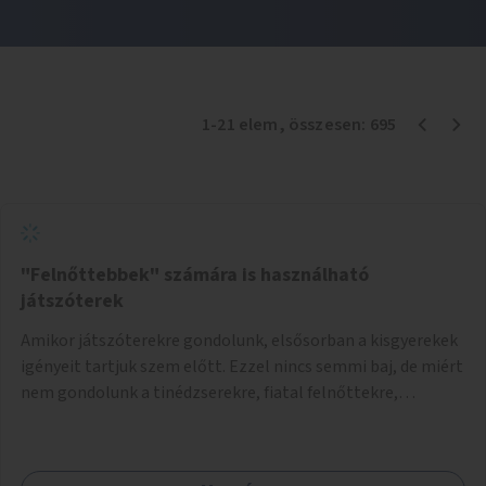
1
-
21
elem
, összesen:
695
"Felnőttebbek" számára is használható
játszóterek
Amikor játszóterekre gondolunk, elsősorban a kisgyerekek
igényeit tartjuk szem előtt. Ezzel nincs semmi baj, de miért
nem gondolunk a tinédzserekre, fiatal felnőttekre,
felnőttekre is? Minden korosztálynak lenne igénye arra,
hogy szórakozzon a szabadban, ám nincs erre kialakított
infrastruktúra. Az idősebb korosztályok játszóterének