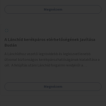
Megnézem
A Lánchíd kerékpáros elérhetőségének javítása
Budán
A Lánchídhoz vezető legrövidebb és legközvetlenebb
útvonal biztonságos kerékpározhatóságának kialakítása a
cél. A felújítás utáni Lánchíd forgalmi rendjéről a
budapestiek dönthettek, amelyen a szavazók többsége a
kerékpárosbarát kialakításra tette a voksát - ezzel
megtörtént az első lépése annak, hogy a belváros
Megnézem
tengelyében is megerősödjön a Buda és Pest közötti
kerékpáros kapcsolat. Azonban a teljes siker eléréséhez
folytatásra van szükség, azaz a Lánchídra vezető utakon is
lehetővé kell tenni a kerékpárosbarát kialakítást. Legyen