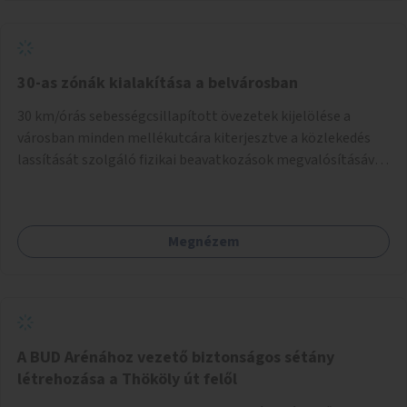
normál parkolóként is működhetnek.
30-as zónák kialakítása a belvárosban
30 km/órás sebességcsillapított övezetek kijelölése a
városban minden mellékutcára kiterjesztve a közlekedés
lassítását szolgáló fizikai beavatkozások megvalósításával,
egyben lehetővé téve ha a körülmények engedik az
egyirányú mellékutcák megnyitását a kétirányú kerékpáros
közlekedésnek. Elsőként az Alkotás utca - Villányi út -
Megnézem
Karolina út - Hamzsabégi út - Szerémi út - Könyves K. krt. -
Hungária krt. - Róbert K. krt. - Vörösvári út - Bécsi út -
Margit krt. - Krisztina krt. - Alkotás utca területen belüli
zónák kijelölése. A program indulhat a Nagykörúton belüli
területtel, majd az Akotás utcán belüli területtel.
A BUD Arénához vezető biztonságos sétány
létrehozása a Thököly út felől