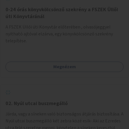
fenntartásához, évi 14-16 millió Ft-tal. A program hosszú
távú fenntarthatósága úgy lenne megvalósítható. hogy
0-24 órás könyvkölcsönző szekrény a FSZEK Üllői
részben "Támogató szolgálat" normatív támogatásából,
úti Könyvtáránál
részben pályázatokból, részben szülői hozzájárulásból,
A FSZEK Üllői úti Könyvtár előterében , olvasójeggyel
részben pedig a jelen pályázat által biztosított összegből.
nyitható ajtóval elzárva, egy könyvkölcsönző szekrény
A programban 8-10 szakember (gyógypedagógus,
telepítése.
pszichológus) működne közre. Fontos cél lenne, hogy
minden a programba bevont család az életminőségét
befolyásoló mértékű szakmai támogatást kapjon.
Megnézem
02. Nyúl utcai buszmegálló
Járda, vagy a síneken való biztonságos átjárás biztosítása. A
Nyúl utcai buszmegálló két zebra közé esik- Aki az Ezredes
utca felé szeretne menni, kénytelen a síneken keresztül