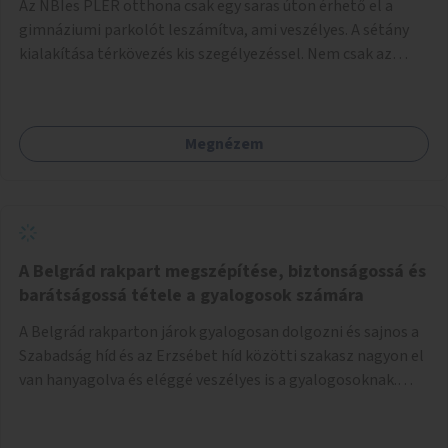
Az NBIes PLER otthona csak egy saras úton érhető el a
gimnáziumi parkolót leszámítva, ami veszélyes. A sétány
kialakítása térkövezés kis szegélyezéssel. Nem csak az
Aréna nagy számú látogatóját 710-1000 néző
meccsenként+ egyéb kulturális és kerületi rendezvények,
koncertek, bálok, jótékonysági események, választási
Megnézem
események -, a sármentes, méltó megközelítést, de a
közeli játszótérre érkezőket is szolgálná. A sétány
megközelítéséig a Thököly út közösségi közlekedéssel (
236 busz, 50-es villamos) már biztosított, a közvetlen
gyalogutas elérés a projekt keretében nem került
kialakításra.
A Belgrád rakpart megszépítése, biztonságossá és
barátságossá tétele a gyalogosok számára
A Belgrád rakparton járok gyalogosan dolgozni és sajnos a
Szabadság híd és az Erzsébet híd közötti szakasz nagyon el
van hanyagolva és eléggé veszélyes is a gyalogosoknak.
Ahol a MAHART épülete van, ott egy nagyon szűk járda van
és biztonsági korlát sincsen, hogy az autósoktól kicsit