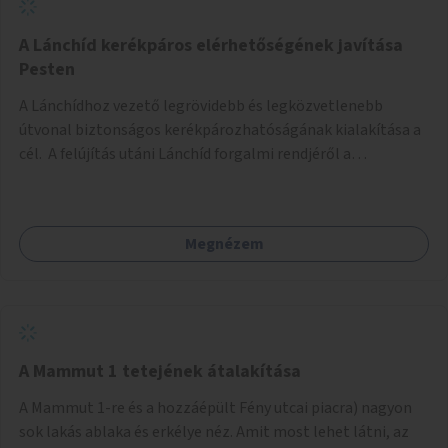
biztonságosan kerékpározható az Alagút, a Mészáros utca
és a Márvány utca is!
A Lánchíd kerékpáros elérhetőségének javítása
Pesten
A Lánchídhoz vezető legrövidebb és legközvetlenebb
útvonal biztonságos kerékpározhatóságának kialakítása a
cél. A felújítás utáni Lánchíd forgalmi rendjéről a
budapestiek dönthettek, amelyen a szavazók többsége a
kerékpárosbarát kialakításra tette a voksát - ezzel
megtörtént az első lépése annak, hogy a belváros
Megnézem
tengelyében is megerősödjön a Buda és Pest közötti
kerékpáros kapcsolat. Azonban a teljes siker eléréséhez
folytatásra van szükség, azaz a Lánchídra vezető utakon is
lehetővé kell tenni a kerékpárosbarát kialakítást. Legyen
biztonságosan kerékpározható a József Attila utca is!
A Mammut 1 tetejének átalakítása
A Mammut 1-re és a hozzáépült Fény utcai piacra) nagyon
sok lakás ablaka és erkélye néz. Amit most lehet látni, az