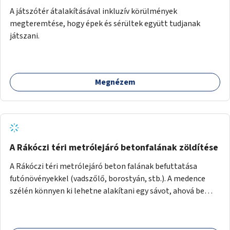
A játszótér átalakításával inkluzív körülmények
megteremtése, hogy épek és sérültek együtt tudjanak
játszani.
Megnézem
A Rákóczi téri metrólejáró betonfalának zöldítése
A Rákóczi téri metrólejáró beton falának befuttatása
futónövényekkel (vadszőlő, borostyán, stb.). A medence
szélén könnyen ki lehetne alakítani egy sávot, ahová be
lehetne ültetni a futónövényeket.