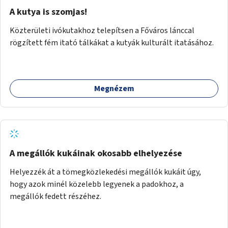
A kutya is szomjas!
Közterületi ivókutakhoz telepítsen a Főváros lánccal
rögzített fém itató tálkákat a kutyák kulturált itatásához.
Megnézem
A megállók kukáinak okosabb elhelyezése
Helyezzék át a tömegközlekedési megállók kukáit úgy,
hogy azok minél közelebb legyenek a padokhoz, a
megállók fedett részéhez.