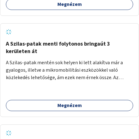
Megnézem
A Szilas-patak menti folytonos bringaút 3
kerületen át
A Szilas-patak mentén sok helyen ki lett alakítva már a
gyalogos, illetve a mikromobilitási eszközökkel való
közlekedés lehetősége, ám ezek nem érnek össze. Az
önkormányzat segítse, hogy a 4., a 15. és a 16. kerületi
szakaszok folytonossá válhassanak. Válasszon ki egy olyan
részt, amire hatásköre van és a költségvetési lehetőségek
Megnézem
keretéig valósítsa is meg.