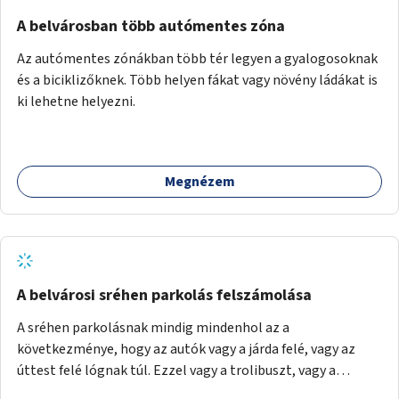
Mihály útról kapcsolatot kell létesíteni a Damjanich utca
felé.
A belvárosban több autómentes zóna
Az autómentes zónákban több tér legyen a gyalogosoknak
és a biciklizőknek. Több helyen fákat vagy növény ládákat is
ki lehetne helyezni.
Megnézem
A belvárosi sréhen parkolás felszámolása
A sréhen parkolásnak mindig mindenhol az a
következménye, hogy az autók vagy a járda felé, vagy az
úttest felé lógnak túl. Ezzel vagy a trolibuszt, vagy a
járókelőket akadályozva. Be kéne látni, hogy egy városban