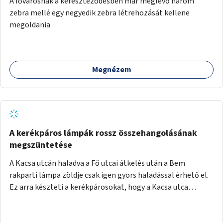
A fővárosnak a kereszteződésben már meglévő három
festményei mellett, L. Ritók Nóra (Igazgyöngy)
zebra mellé egy negyedik zebra létrehozását kellene
gyermekeinek elismert rajzaiból időszaki kiállítás is helyet
megoldania
kaphatna a térben. Segítségül Józsefváros önkormányzata,
a Fővárosi Roma Oktatási és Kulturális Központ szóba
jöhet.
Megnézem
A kerékpáros lámpák rossz összehangolásának
megszüntetése
A Kacsa utcán haladva a Fő utcai átkelés után a Bem
rakparti lámpa zöldje csak igen gyors haladással érhető el.
Ez arra készteti a kerékpárosokat, hogy a Kacsa utca
legalsó szakaszán végigszáguldjanak. Sajnos ráadásul ez a
szakasz a járdán vezet, a gyalogosokkal meg van osztva, így
különösen nagy a balesetveszély. A helyzet az ellenkező