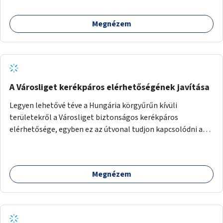
Megnézem
A Városliget kerékpáros elérhetőségének javítása
Legyen lehetővé téve a Hungária körgyűrűn kívüli
területekről a Városliget biztonságos kerékpáros
elérhetősége, egyben ez az útvonal tudjon kapcsolódni a
belváros felől érkező, már meglévő kerékpáros
útvonalakhoz is. Lehetséges kialakítások: 1. Ajtósi Dürer sor
kerékpárosbaráttá alakítása a Korong utcától kezdődően a
Megnézem
Dózsa György útig, és kapcsolatot kell biztosítani az István
utca és a Dembinszky utca felé (irányhelyesen) 2. Róna
utcától kezdődően az Erzsébet királyné útja a Zichy Mihály
útig, majd a Városliget belváros felé eső oldalán a Zichy