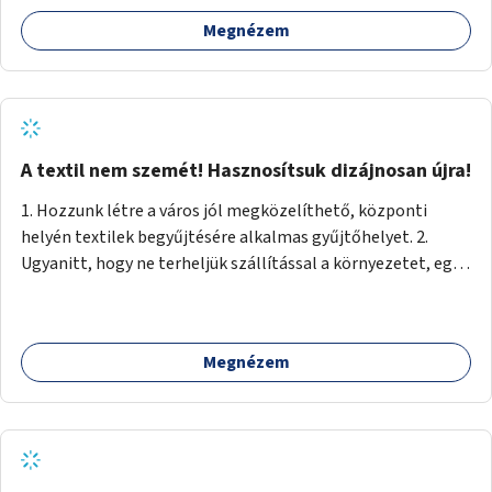
Megnézem
A textil nem szemét! Hasznosítsuk dizájnosan újra!
1. Hozzunk létre a város jól megközelíthető, központi
helyén textilek begyűjtésére alkalmas gyűjtőhelyet. 2.
Ugyanitt, hogy ne terheljük szállítással a környezetet, egy
textilválogató, -tisztító, -feldolgozó üzemet, ahol
megváltozott munkaképességűek (is) dolgozhatnak. 3.
Ugyanitt egy utcára nyíló bemutatótermet és üzletet, ahol
Megnézem
az elkészült termékek megnézhetők, megvásárolhatók.
(+webáruház) (Kb. min. 100 nm önkormányzati tulajdonú
helyiség szükséges.) A folyamat: 1. Válogatás 2. Mosás (A
még használható darabokat értékesíteni lehet az
üzletben.) 3. A textilek darabolása kisebb-nagyobb