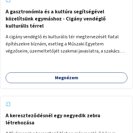
A gasztronómia és a kultúra segítségével
közelítsünk egymáshoz - Cigány vendéglő
kulturális térrel
A cigány vendéglő és kulturális tér megtervezését fiatal
építészekre bíznám, esetleg a Műszaki Egyetem
végzőseire, üzemeltetőjét szakmai javaslatra, a szakács
kiválasztását főzőverseny meghirdetésével. A vendéglő
kulturális tér is, talpraesett, elhivatott üzemeltetővel. A
hagyományos cigányzene mellett, koncertek, gitárestek,
Megnézem
jazz művészek, roma diákok fellépései színesítenék a
vendéglő atmoszféráját. Segítségül hívnám Molnár Áron
Noár-t, a társadalmi ügyeket támogató színész aktivistát,
a FreeSZFE hallgatóit, tanárait, teret adva az ő
kibontakozásuknak is. Színes, változatos műsor mellett
baráti körök alakulhatnak, hiszen a kultúra óriási kovász. A
A kereszteződésnél egy negyedik zebra
falakat nagy cigány festők, Péli Tamás, Szentandrássy
létrehozása
István 1-1 műve díszítené. Kortárs cigány művészek