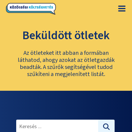
Beküldött ötletek
Az ötleteket itt abban a formában
láthatod, ahogy azokat az ötletgazdák
beadták. A szűrők segítségével tudod
szűkíteni a megjelenített listát.