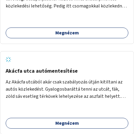
akciók, Fővárossal, kerületi összefogásokkal. Legyen
közlekedési lehetőség. Pedig itt csomagokkal közlekednek
elismerő díj az adó 1%-ot begyűjtő civil szervezeteknek,
(sokszor idős) emberek ezrével naponta. A metróban eleve
vagy más ösztönző játék erre.
2 lépcsősort kell megtenni felfelé/lefelé az utcaszintre,
hogy aztán több lépcsősort kelljen megtenni lefelé/felfelé
Megnézem
a buszpályaudvarra.
Akácfa utca autómentesítése
Az Akácfa utcából akár csak szabályozás útján kitiltani az
autós közlekedést. Gyalogosbaráttá tenni az utcát, fák,
zöld sáv esetleg térkövek lehelyezése az aszfalt helyett.
Viszont ez biztos túllépi a költségkeretet, ezért az is
haladás lenne, ha csak nem járnának itt autók.
Megnézem