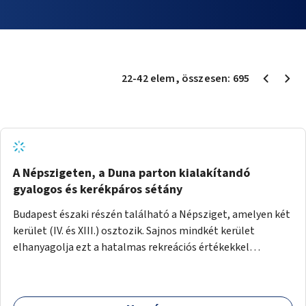
22
-
42
elem
, összesen:
695
A Népszigeten, a Duna parton kialakítandó
gyalogos és kerékpáros sétány
Budapest északi részén található a Népsziget, amelyen két
kerület (IV. és XIII.) osztozik. Sajnos mindkét kerület
elhanyagolja ezt a hatalmas rekreációs értékekkel
rendelkező területet. A sziget déli csúcsát a Meder utca
felől a gyalogos és kerékpáros forgalom egy gyalogos hídon
keresztül érheti el. Innen egy eléggé rossz állapotú