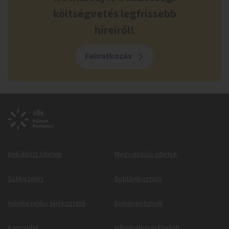
költségvetés legfrissebb
híreiről!
Feliratkozás
Beküldött ötletek
Megvalósuló ötletek
Sütikezelés
Sütitájékoztató
Adatkezelési tájékoztató
Dokumentumok
Kapcsolat
Information in English