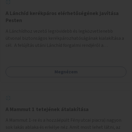
biztonságosan kerékpározható az Alagút, a Mészáros utca
és a Márvány utca is!
A Lánchíd kerékpáros elérhetőségének javítása
Pesten
A Lánchídhoz vezető legrövidebb és legközvetlenebb
útvonal biztonságos kerékpározhatóságának kialakítása a
cél. A felújítás utáni Lánchíd forgalmi rendjéről a
budapestiek dönthettek, amelyen a szavazók többsége a
kerékpárosbarát kialakításra tette a voksát - ezzel
megtörtént az első lépése annak, hogy a belváros
Megnézem
tengelyében is megerősödjön a Buda és Pest közötti
kerékpáros kapcsolat. Azonban a teljes siker eléréséhez
folytatásra van szükség, azaz a Lánchídra vezető utakon is
lehetővé kell tenni a kerékpárosbarát kialakítást. Legyen
biztonságosan kerékpározható a József Attila utca is!
A Mammut 1 tetejének átalakítása
A Mammut 1-re és a hozzáépült Fény utcai piacra) nagyon
sok lakás ablaka és erkélye néz. Amit most lehet látni, az