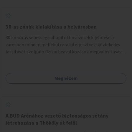
normál parkolóként is működhetnek.
30-as zónák kialakítása a belvárosban
30 km/órás sebességcsillapított övezetek kijelölése a
városban minden mellékutcára kiterjesztve a közlekedés
lassítását szolgáló fizikai beavatkozások megvalósításával,
egyben lehetővé téve ha a körülmények engedik az
egyirányú mellékutcák megnyitását a kétirányú kerékpáros
közlekedésnek. Elsőként az Alkotás utca - Villányi út -
Megnézem
Karolina út - Hamzsabégi út - Szerémi út - Könyves K. krt. -
Hungária krt. - Róbert K. krt. - Vörösvári út - Bécsi út -
Margit krt. - Krisztina krt. - Alkotás utca területen belüli
zónák kijelölése. A program indulhat a Nagykörúton belüli
területtel, majd az Akotás utcán belüli területtel.
A BUD Arénához vezető biztonságos sétány
létrehozása a Thököly út felől