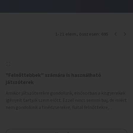
1
-
21
elem
, összesen:
695
"Felnőttebbek" számára is használható
játszóterek
Amikor játszóterekre gondolunk, elsősorban a kisgyerekek
igényeit tartjuk szem előtt. Ezzel nincs semmi baj, de miért
nem gondolunk a tinédzserekre, fiatal felnőttekre,
felnőttekre is? Minden korosztálynak lenne igénye arra,
hogy szórakozzon a szabadban, ám nincs erre kialakított
infrastruktúra. Az idősebb korosztályok játszóterének