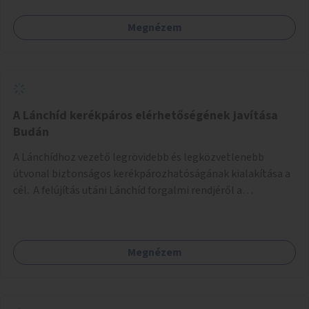
Megnézem
A Lánchíd kerékpáros elérhetőségének javítása
Budán
A Lánchídhoz vezető legrövidebb és legközvetlenebb
útvonal biztonságos kerékpározhatóságának kialakítása a
cél. A felújítás utáni Lánchíd forgalmi rendjéről a
budapestiek dönthettek, amelyen a szavazók többsége a
kerékpárosbarát kialakításra tette a voksát - ezzel
megtörtént az első lépése annak, hogy a belváros
Megnézem
tengelyében is megerősödjön a Buda és Pest közötti
kerékpáros kapcsolat. Azonban a teljes siker eléréséhez
folytatásra van szükség, azaz a Lánchídra vezető utakon is
lehetővé kell tenni a kerékpárosbarát kialakítást. Legyen