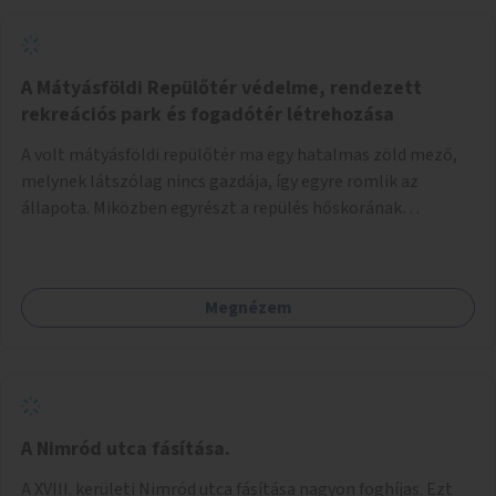
A Mátyásföldi Repülőtér védelme, rendezett
rekreációs park és fogadótér létrehozása
A volt mátyásföldi repülőtér ma egy hatalmas zöld mező,
melynek látszólag nincs gazdája, így egyre romlik az
állapota. Miközben egyrészt a repülés hőskorának
történelmi helyszíne, másrészt védett állatok lakhelye
(ürge, sisakos sáska), az emberek számára pedig kedvelt
kikapcsolódási helyszín: kocogók, kutyasétáltatók,
Megnézem
modellrepülők, sárkányeregetők, lovasok használják. A
Légcsavar utca felől szükség lenne fogadótér kialakítására
tájékoztató táblákkal az értékekről. A fogadótér fái alatt
kialakítható pihenőhely padokkal, kerékpártármaszokkal,
szemetesekkel, esőbeállóval, ami alkalmas kisebb
csoportok fogadására. A másik két bejárathoz is
A Nimród utca fásítása.
tájékoztató táblák kellenek, 1-1 pad, kuka, bringatámasz.
A XVIII. kerületi Nimród utca fásítása nagyon foghíjas. Ezt