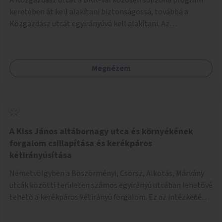
keretében át kell alakítani biztonságossá, továbbá a
Közgazdász utcát egyirányúvá kell alakítani. Az
egyirányúsításnál meg kell vizsgálni a Park utca forgalmát
is, mert akár összekapcsolható az egyirányusítás
kialakításával. A kettő között a Művelődés utca pedig
Megnézem
rendkívül balesetveszélyes és védett útszakasszá kell
nyilvánítani, stoptáblák! és 30km/h-ás
forgalomszabályozással! Kettő munkanem: sulizóna-
program és forgalomszabályozás (aktív/passzív) -
Közgazdász utca - Művelődés utca - Park utca tengelyen.
A Kiss János altábornagy utca és környékének
forgalom csillapítása és kerékpáros
kétirányúsítása
Németvölgyben a Böszörményi, Csörsz, Alkotás, Márvány
utcák közötti területen számos egyirányú utcában lehetővé
tehető a kerékpáros kétirányú forgalom. Ez az intézkedés
kiegészíthető 30-as zónával, hogy még inkább vonzó és
élhető legyen a környék.