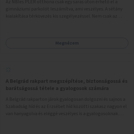
Az NBIes PLER otthona csak egy saras úton érhető el a
gimnáziumi parkolót leszámítva, ami veszélyes. A sétány
kialakítása térkövezés kis szegélyezéssel. Nem csak az
Aréna nagy számú látogatóját 710-1000 néző
meccsenként+ egyéb kulturális és kerületi rendezvények,
koncertek, bálok, jótékonysági események, választási
Megnézem
események -, a sármentes, méltó megközelítést, de a
közeli játszótérre érkezőket is szolgálná. A sétány
megközelítéséig a Thököly út közösségi közlekedéssel (
236 busz, 50-es villamos) már biztosított, a közvetlen
gyalogutas elérés a projekt keretében nem került
kialakításra.
A Belgrád rakpart megszépítése, biztonságossá és
barátságossá tétele a gyalogosok számára
A Belgrád rakparton járok gyalogosan dolgozni és sajnos a
Szabadság híd és az Erzsébet híd közötti szakasz nagyon el
van hanyagolva és eléggé veszélyes is a gyalogosoknak.
Ahol a MAHART épülete van, ott egy nagyon szűk járda van
és biztonsági korlát sincsen, hogy az autósoktól kicsit