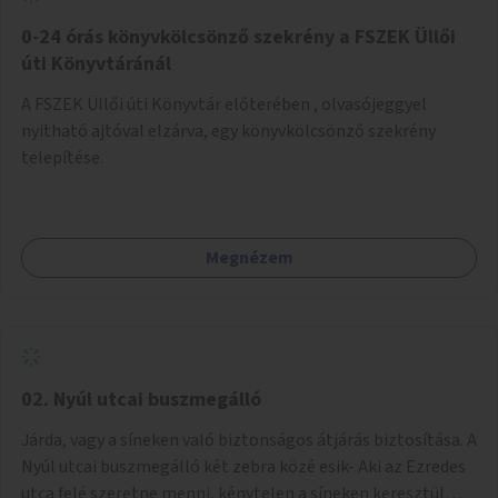
fenntartásához, évi 14-16 millió Ft-tal. A program hosszú
távú fenntarthatósága úgy lenne megvalósítható. hogy
0-24 órás könyvkölcsönző szekrény a FSZEK Üllői
részben "Támogató szolgálat" normatív támogatásából,
úti Könyvtáránál
részben pályázatokból, részben szülői hozzájárulásból,
A FSZEK Üllői úti Könyvtár előterében , olvasójeggyel
részben pedig a jelen pályázat által biztosított összegből.
nyitható ajtóval elzárva, egy könyvkölcsönző szekrény
A programban 8-10 szakember (gyógypedagógus,
telepítése.
pszichológus) működne közre. Fontos cél lenne, hogy
minden a programba bevont család az életminőségét
befolyásoló mértékű szakmai támogatást kapjon.
Megnézem
02. Nyúl utcai buszmegálló
Járda, vagy a síneken való biztonságos átjárás biztosítása. A
Nyúl utcai buszmegálló két zebra közé esik- Aki az Ezredes
utca felé szeretne menni, kénytelen a síneken keresztül