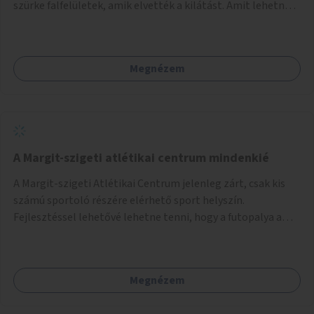
szürke falfelületek, amik elvették a kilátást. Amit lehetne:
1. Füvesíteni a lapostetőt. (A Mammut környéke Buda
legszomogosabb része). 2. A nagy szürke felületekre festeni
egy látképet, amit azok elvettek.
Megnézem
A Margit-szigeti atlétikai centrum mindenkié
A Margit-szigeti Atlétikai Centrum jelenleg zárt, csak kis
számú sportoló részére elérhető sport helyszín.
Fejlesztéssel lehetővé lehetne tenni, hogy a futopalya a
szabadidős sportolók részére is elérhetővé váljon,
beleertve a futókört és a füves pályát, kis focipályákat is.
Ehhez zárható tároló helyet, öltözőt, WC-t kell biztosítani.
Megnézem