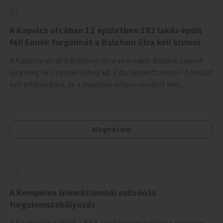
zötyögőssége elriassza a bringásokat a járdán
szálguldástól.
A Kapolcs utcában 12 épületben 182 lakás épült
fel! Ennek forgalmát a Balatoni útra kell kivinni.
A Kapolcs utcát a Balatoni útra az eredeti állapot szerint
újra meg kell nyitni! Ehhez kb. 3 db. larakott beton -tömböt
kell eltávolítani, és a meglévő villany-rendőrt kell
ősszhangba hozni, vagy szükség esetén azt ki kell azt
egészíteni! Így lehetővé válik a 12 épületben, a 182 db. új
lakásban élőknek, hogy a személyautójukkal
Megnézem
biztonságosan és egyszerűbben közlekedhessenek. A
kivitelezés becsült összege 12 millió Ft. Üdvözlettel: Buzna
Vilmos
A Kempelen Gimnáziumnál sulizónás
forgalomszabályozás
A Közgazdász utcát a BKK-val közösen sulizóna program