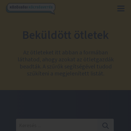
Beküldött ötletek
Az ötleteket itt abban a formában
láthatod, ahogy azokat az ötletgazdák
beadták. A szűrők segítségével tudod
szűkíteni a megjelenített listát.