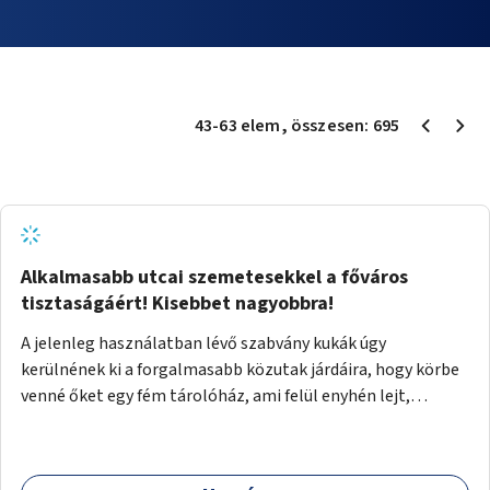
43
-
63
elem
, összesen:
695
Alkalmasabb utcai szemetesekkel a főváros
tisztaságáért! Kisebbet nagyobbra!
A jelenleg használatban lévő szabvány kukák úgy
kerülnének ki a forgalmasabb közutak járdáira, hogy körbe
venné őket egy fém tárolóház, ami felül enyhén lejt,
közepén kör/négyzet alakú nyílással, fölötte a fémház
födéme (teteje) óvja az esőtől, madaraktól a szemetest. A
kukák nyitott tetővel kerülnek a tárolóba, így a bedobott