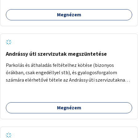
amikkel ugyanezek a járdaszigetek a Kodály és a Hősök tere
közt vannak borítva.
Megnézem
Andrássy úti szervizutak megszüntetése
Parkolás és áthaladás feltételhez kötése (bizonyos
órákban, csak engedéllyel stb), és gyalogosforgalom
számára elérhetővé tétele az Andrássy úti szervizutaknak. A
fő prioritás turisztikai szempontból úgy gondolom az
Oktogon és Kodály körönd közötti rész átalakítása lenne.
Megnézem