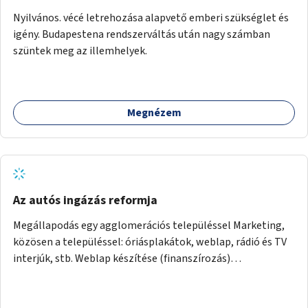
Nyilvános. vécé letrehozása alapvető emberi szükséglet és
igény. Budapestena rendszerváltás után nagy számban
szüntek meg az illemhelyek.
Megnézem
Az autós ingázás reformja
Megállapodás egy agglomerációs településsel Marketing,
közösen a településsel: óriásplakátok, weblap, rádió és TV
interjúk, stb. Weblap készítése (finanszírozás)
Mobitelefonos applikáció készítése a rendszer irányítására
(finanszírozás) Pilot implementáció megvalósítása