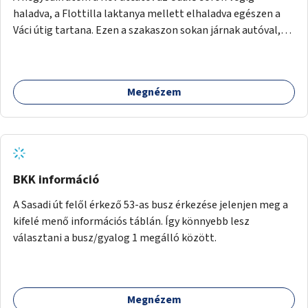
balesetveszélyes.
haladva, a Flottilla laktanya mellett elhaladva egészen a
Váci útig tartana. Ezen a szakaszon sokan járnak autóval,
tehát itt a sétány kialakítása tartós módon kell, hogy
megtörténjen. Sokan vannak, akik a helyi evezős klubokat
látogatják, de sokan csak a séta kedvéért és a kerékpározás
Megnézem
kedvéért járnak erre. Rossz időben ez a szakasz is részben
járhatatlan.
BKK információ
A Sasadi út felől érkező 53-as busz érkezése jelenjen meg a
kifelé menő információs táblán. Így könnyebb lesz
választani a busz/gyalog 1 megálló között.
Megnézem