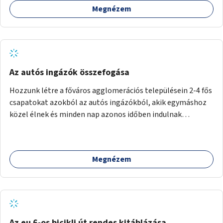
Megnézem
Az autós ingázók összefogása
Hozzunk létre a főváros agglomerációs településein 2-4 fős
csapatokat azokból az autós ingázókból, akik egymáshoz
közel élnek és minden nap azonos időben indulnak
munkába. Felváltva szállítják egymást egy főváros peremi
közlekedési csomópontba, onnan tömegközlekedéssel
jutnak el a munkahelyre. Délután ugyanitt találkoznak és az
Megnézem
aznapra kijelölt valamelyik szállító autóján hazamennek. A
rendszert egy mobil applikáció irányítja, amely regisztrálja
a jelentkezőket, megalakítja a csoportokat, irányítja a
csoportok tevékenységét (kijelöli a szállítókat), végzi az
adminisztrációt. A településeken az ingázók
szervezkedésének lehetőségét óriásplakáton lehetne
Az eu 6-os bicikli út rendes kitáblázása