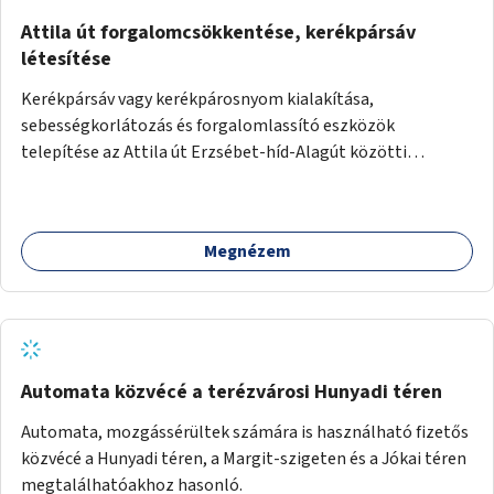
Attila út forgalomcsökkentése, kerékpársáv
létesítése
Kerékpársáv vagy kerékpárosnyom kialakítása,
sebességkorlátozás és forgalomlassító eszközök
telepítése az Attila út Erzsébet-híd-Alagút közötti
szakaszán.
Megnézem
Automata közvécé a terézvárosi Hunyadi téren
Automata, mozgássérültek számára is használható fizetős
közvécé a Hunyadi téren, a Margit-szigeten és a Jókai téren
megtalálhatóakhoz hasonló.