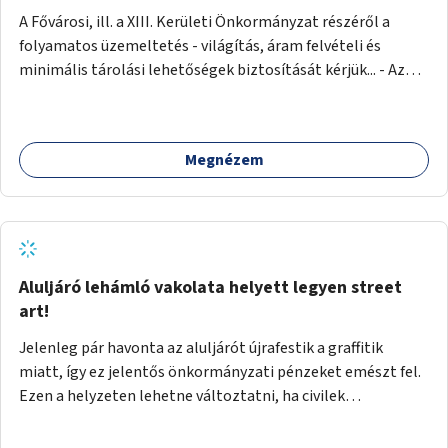
A Fővárosi, ill. a XIII. Kerületi Önkormányzat részéről a
folyamatos üzemeltetés - világítás, áram felvételi és
minimális tárolási lehetőségek biztosítását kérjük... - Az
igénybe venni kívánt fő falfelület - a Csanády u. felőli
lejárótól jobbra eső hosszú falrész... Ld.: foto melléklet az
aluljáróról... A technikai kialakítás úgy történhetne, hogy
Megnézem
faléc keret rendszer lenne néhány helyen a falakra rögzítve,
- az alkotások pedig különböző méretű Mdf-farost
lemezeken elkészülve felcsavarozhatóak lennének...
Ilymódon a kiállítás váltásokkor cserélhetők és az aluljáró
falaira közvetlenül nem kerülnek alkotások... Az aluljáró
végén található beugró (a telefonkészülékek voltak ott) -
Aluljáró lehámló vakolata helyett legyen street
átlátszó (plexi?) lemezekkel leválasztva, zárható kis
art!
kiállító térré kialakítva kisebb méretű alkotások számára...
Jelenleg pár havonta az aluljárót újrafestik a graffitik
Járulékosan a két (fő)lejáró korlátján figyelem felhívó
miatt, így ez jelentős önkormányzati pénzeket emészt fel.
feliratok elhelyezése...
Ezen a helyzeten lehetne változtatni, ha civilek
bevonásával legális street art fallá alakulna át. Az
önkormányzat adjon lehetőséget civileknek kialakítani egy