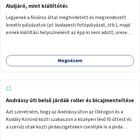
jelenhetnének meg alkalmat adva a bemutatkozásra -
Aluljáró, mint kiállítótér.
szélesebb körben való ismertségre. Ezek a teljesség igénye
Legyenek a főváros által meghirdetett és megrendezett
nélkül lehetnének: kortárs bútorok, világítás, játék,
kreatív pályázatok (pl: budapesti fotópályázat, stb.), majd
lakástextil, grafikai munkák, street art, szobrok,
ennek kiállítási helyszíneként az épp ki nem adott, üresen
térplasztikák stb.
álló önkormányzati üzlethelységek, elsősorban a
metróhoz vezető aluljáróknál lévő üzlethelyiségek
legyenek felhasználva.
Megnézem
Andrássy úti belső járdák roller és bicajmenteítése
Azt szeretném, hogy az Andrássy úton az Oktogon és a
Kodály Körönd közti szakaszon a középen lévő fő úttest és
a szervíz utak közti járdaszigeteken cseréljék le a járda
aszfalt burkolatát olyan fajta kis macskakövekre, mint