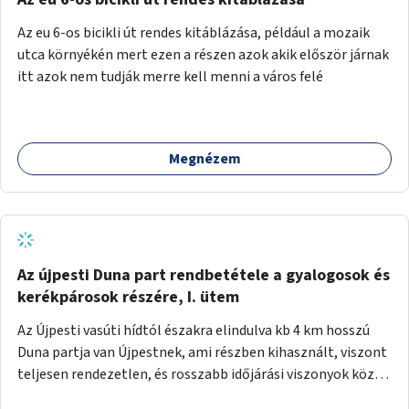
népszerűsíteni, a rendszer működésének leírására és a és a
Az eu 6-os bicikli út rendes kitáblázása, például a mozaik
jelentkezésre egy webapp szolgál. Feladatok
utca környékén mert ezen a részen azok akik először járnak
(finanszírozás): Marketing: óriásplakátok, weblap, rádió és
itt azok nem tudják merre kell menni a város felé
TV interjúk, stb. Weblap készítése Mobitelefonos
applikáció készítése a rendszer irányítására Pilot
implementáció
Megnézem
Az újpesti Duna part rendbetétele a gyalogosok és
kerékpárosok részére, I. ütem
Az Újpesti vasúti hídtól északra elindulva kb 4 km hosszú
Duna partja van Újpestnek, ami részben kihasznált, viszont
teljesen rendezetlen, és rosszabb időjárási viszonyok közt
szinte járhatatlan. Az első ütemben a Népsziget Újpesti