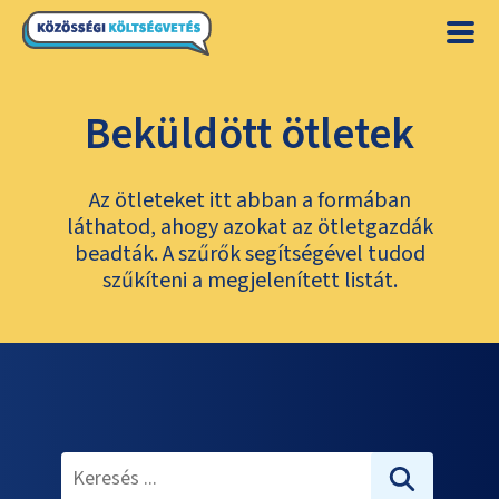
Beküldött ötletek
Az ötleteket itt abban a formában
láthatod, ahogy azokat az ötletgazdák
beadták. A szűrők segítségével tudod
szűkíteni a megjelenített listát.