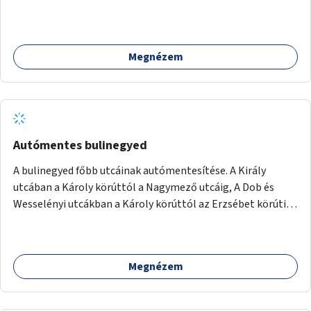
Megnézem
Autómentes bulinegyed
A bulinegyed főbb utcáinak autómentesítése. A Király
utcában a Károly körúttól a Nagymező utcáig, A Dob és
Wesselényi utcákban a Károly körúttól az Erzsébet körútig
az autós forgalom időszakos korlátozása vagy teljes
megszűntetése.
Megnézem