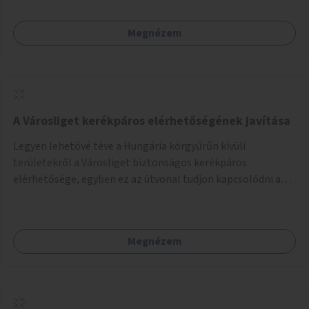
Megnézem
A Városliget kerékpáros elérhetőségének javítása
Legyen lehetővé téve a Hungária körgyűrűn kívüli
területekről a Városliget biztonságos kerékpáros
elérhetősége, egyben ez az útvonal tudjon kapcsolódni a
belváros felől érkező, már meglévő kerékpáros
útvonalakhoz is. Lehetséges kialakítások: 1. Ajtósi Dürer sor
kerékpárosbaráttá alakítása a Korong utcától kezdődően a
Megnézem
Dózsa György útig, és kapcsolatot kell biztosítani az István
utca és a Dembinszky utca felé (irányhelyesen) 2. Róna
utcától kezdődően az Erzsébet királyné útja a Zichy Mihály
útig, majd a Városliget belváros felé eső oldalán a Zichy