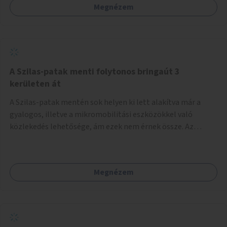
Megnézem
A Szilas-patak menti folytonos bringaút 3
kerületen át
A Szilas-patak mentén sok helyen ki lett alakítva már a
gyalogos, illetve a mikromobilitási eszközökkel való
közlekedés lehetősége, ám ezek nem érnek össze. Az
önkormányzat segítse, hogy a 4., a 15. és a 16. kerületi
szakaszok folytonossá válhassanak. Válasszon ki egy olyan
részt, amire hatásköre van és a költségvetési lehetőségek
Megnézem
keretéig valósítsa is meg.