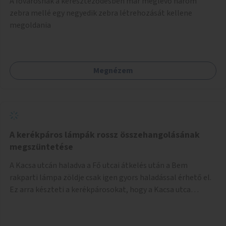
A fővárosnak a kereszteződésben már meglévő három
festményei mellett, L. Ritók Nóra (Igazgyöngy)
zebra mellé egy negyedik zebra létrehozását kellene
gyermekeinek elismert rajzaiból időszaki kiállítás is helyet
megoldania
kaphatna a térben. Segítségül Józsefváros önkormányzata,
a Fővárosi Roma Oktatási és Kulturális Központ szóba
jöhet.
Megnézem
A kerékpáros lámpák rossz összehangolásának
megszüntetése
A Kacsa utcán haladva a Fő utcai átkelés után a Bem
rakparti lámpa zöldje csak igen gyors haladással érhető el.
Ez arra készteti a kerékpárosokat, hogy a Kacsa utca
legalsó szakaszán végigszáguldjanak. Sajnos ráadásul ez a
szakasz a járdán vezet, a gyalogosokkal meg van osztva, így
különösen nagy a balesetveszély. A helyzet az ellenkező