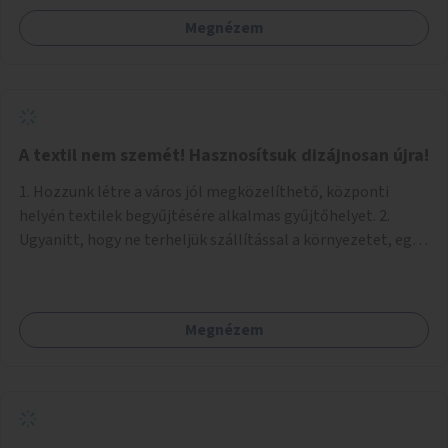
Megnézem
A textil nem szemét! Hasznosítsuk dizájnosan újra!
1. Hozzunk létre a város jól megközelíthető, központi
helyén textilek begyűjtésére alkalmas gyűjtőhelyet. 2.
Ugyanitt, hogy ne terheljük szállítással a környezetet, egy
textilválogató, -tisztító, -feldolgozó üzemet, ahol
megváltozott munkaképességűek (is) dolgozhatnak. 3.
Ugyanitt egy utcára nyíló bemutatótermet és üzletet, ahol
Megnézem
az elkészült termékek megnézhetők, megvásárolhatók.
(+webáruház) (Kb. min. 100 nm önkormányzati tulajdonú
helyiség szükséges.) A folyamat: 1. Válogatás 2. Mosás (A
még használható darabokat értékesíteni lehet az
üzletben.) 3. A textilek darabolása kisebb-nagyobb