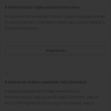
Mihály útról kapcsolatot kell létesíteni a Damjanich utca
felé.
A belvárosban több autómentes zóna
Az autómentes zónákban több tér legyen a gyalogosoknak
és a biciklizőknek. Több helyen fákat vagy növény ládákat is
ki lehetne helyezni.
Megnézem
A belvárosi sréhen parkolás felszámolása
A sréhen parkolásnak mindig mindenhol az a
következménye, hogy az autók vagy a járda felé, vagy az
úttest felé lógnak túl. Ezzel vagy a trolibuszt, vagy a
járókelőket akadályozva. Be kéne látni, hogy egy városban