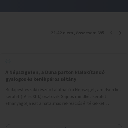
22
-
42
elem
, összesen:
695
A Népszigeten, a Duna parton kialakítandó
gyalogos és kerékpáros sétány
Budapest északi részén található a Népsziget, amelyen két
kerület (IV. és XIII.) osztozik. Sajnos mindkét kerület
elhanyagolja ezt a hatalmas rekreációs értékekkel
rendelkező területet. A sziget déli csúcsát a Meder utca
felől a gyalogos és kerékpáros forgalom egy gyalogos hídon
keresztül érheti el. Innen egy eléggé rossz állapotú