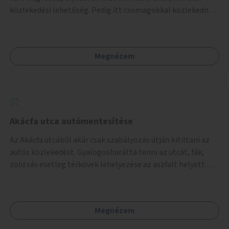
akciók, Fővárossal, kerületi összefogásokkal. Legyen
közlekedési lehetőség. Pedig itt csomagokkal közlekednek
elismerő díj az adó 1%-ot begyűjtő civil szervezeteknek,
(sokszor idős) emberek ezrével naponta. A metróban eleve
vagy más ösztönző játék erre.
2 lépcsősort kell megtenni felfelé/lefelé az utcaszintre,
hogy aztán több lépcsősort kelljen megtenni lefelé/felfelé
Megnézem
a buszpályaudvarra.
Akácfa utca autómentesítése
Az Akácfa utcából akár csak szabályozás útján kitiltani az
autós közlekedést. Gyalogosbaráttá tenni az utcát, fák,
zöld sáv esetleg térkövek lehelyezése az aszfalt helyett.
Viszont ez biztos túllépi a költségkeretet, ezért az is
haladás lenne, ha csak nem járnának itt autók.
Megnézem