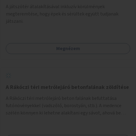
A játszótér átalakításával inkluzív körülmények
megteremtése, hogy épek és sérültek együtt tudjanak
játszani.
Megnézem
A Rákóczi téri metrólejáró betonfalának zöldítése
A Rákóczi téri metrólejáró beton falának befuttatása
futónövényekkel (vadszőlő, borostyán, stb.). A medence
szélén könnyen ki lehetne alakítani egy sávot, ahová be
lehetne ültetni a futónövényeket.