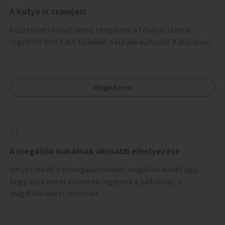
A kutya is szomjas!
Közterületi ivókutakhoz telepítsen a Főváros lánccal
rögzített fém itató tálkákat a kutyák kulturált itatásához.
Megnézem
A megállók kukáinak okosabb elhelyezése
Helyezzék át a tömegközlekedési megállók kukáit úgy,
hogy azok minél közelebb legyenek a padokhoz, a
megállók fedett részéhez.