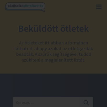
Beküldött ötletek
Az ötleteket itt abban a formában
láthatod, ahogy azokat az ötletgazdák
beadták. A szűrők segítségével tudod
szűkíteni a megjelenített listát.