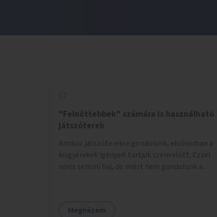
"Felnőttebbek" számára is használható
játszóterek
Amikor játszóterekre gondolunk, elsősorban a
kisgyerekek igényeit tartjuk szem előtt. Ezzel
nincs semmi baj, de miért nem gondolunk a
tinédzserekre, fiatal felnőttekre, felnőttekre
is? Minden korosztálynak lenne igénye arra,
hogy szórakozzon a szabadban, ám nincs erre
Megnézem
kialakított infrastruktúra. Az idősebb