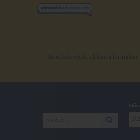
Az ötleteket itt abban a formában 
Idős