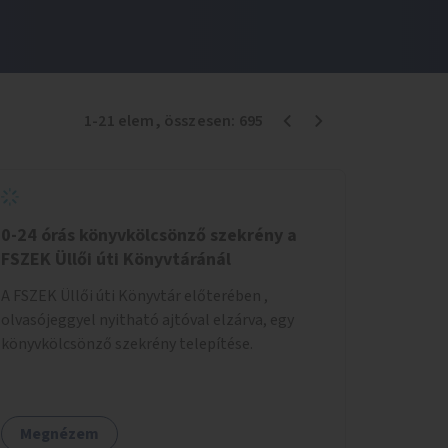
1
-
21
elem
, összesen:
695
0-24 órás könyvkölcsönző szekrény a
FSZEK Üllői úti Könyvtáránál
A FSZEK Üllői úti Könyvtár előterében ,
olvasójeggyel nyitható ajtóval elzárva, egy
könyvkölcsönző szekrény telepítése.
Megnézem