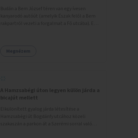
területtel, majd az Akotás utcán belüli
Budán a Bem József téren van egy ívesen
területtel.
kanyarodó autóút (amelyik Észak felől a Bem
rakpartról vezeti a forgalmat a Fő utcába). Ezt
az autós sávot kéne áthelyezni oly módon,
hogy az nem átszeli, hanem megkerüli a teret
először Keletről, aztán Dél felől, és így
Megnézem
megszüntetni a teret átlósan kettévágó utat.
Másrészt felszámolni a Bem tér Északi részén
lévő autóút Duna felé eső felét. Harmadrészt
sétáló utcává tenni a Bodrog utcát.
A Hamzsabégi úton legyen külön járda a
bicajút mellett
Elkülönített gyalog járda létesítése a
Hamzsabégi út Bogdánfy utcához közeli
szakaszán a parkon át a Szerémi sorral való
kereszteződésig. A kerékpárút Északi oldalára