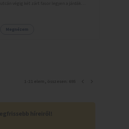
utcán végig két zárt fasor legyen a járdák
mellett.
Megnézem
1
-
21
elem
, összesen:
695
egfrissebb híreiről!