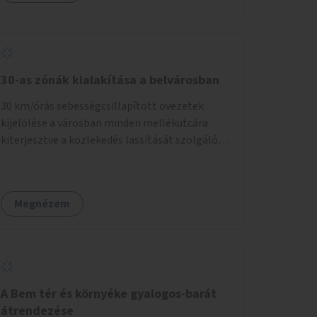
30-as zónák kialakítása a belvárosban
30 km/órás sebességcsillapított övezetek
kijelölése a városban minden mellékutcára
kiterjesztve a közlekedés lassítását szolgáló
fizikai beavatkozások megvalósításával,
egyben lehetővé téve ha a körülmények
engedik az egyirányú mellékutcák megnyitását
Megnézem
a kétirányú kerékpáros közlekedésnek.
Elsőként az Alkotás utca - Villányi út - Karolina
út - Hamzsabégi út - Szerémi út - Könyves K.
krt. - Hungária krt. - Róbert K. krt. - Vörösvári út
- Bécsi út - Margit krt. - Krisztina krt. - Alkotás
utca területen belüli zónák kijelölése. A
A Bem tér és környéke gyalogos-barát
program indulhat a Nagykörúton belüli
átrendezése