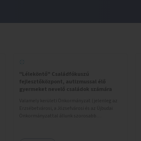
"Léleköntő" Családfókuszú
fejlesztőközpont, autizmussal élő
gyermeket nevelő családok számára
Valamely kerületi Önkormányzat (jelenleg az
Erzsébetvárosi, a Józsefvárosi és az Újbudai
Önkormányzattal állunk szorosabb
kapcsolatban) által felajánlott kb. 200nm-es
ingatlan lehetne alkalmas a program
helyszínéül. Egy konkrét helyszínt már