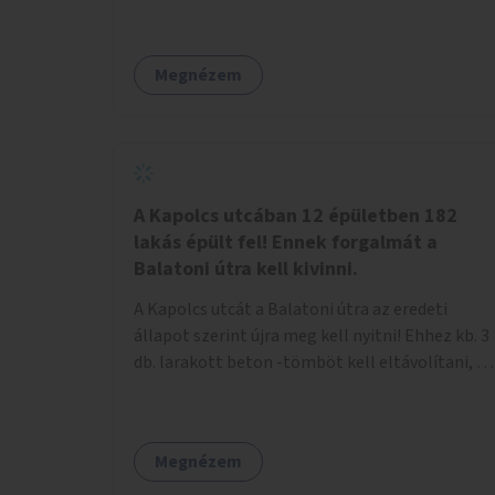
Megnézem
A Kapolcs utcában 12 épületben 182
lakás épült fel! Ennek forgalmát a
Balatoni útra kell kivinni.
A Kapolcs utcát a Balatoni útra az eredeti
állapot szerint újra meg kell nyitni! Ehhez kb. 3
db. larakott beton -tömböt kell eltávolítani, és
a meglévő villany-rendőrt kell ősszhangba
hozni, vagy szükség esetén azt ki kell azt
egészíteni! Így lehetővé válik a 12 épületben, a
Megnézem
182 db. új lakásban élőknek, hogy a
személyautójukkal biztonságosan és