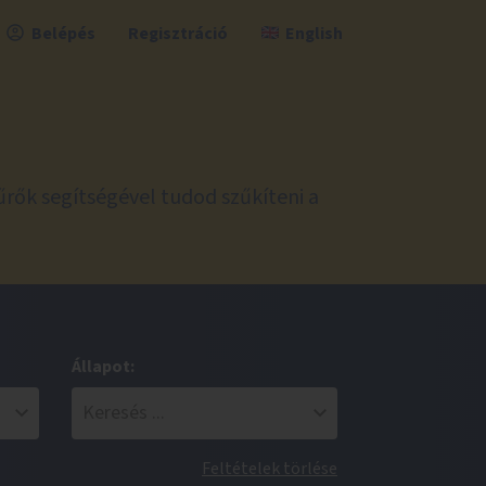
Belépés
Regisztráció
English
űrők segítségével tudod szűkíteni a
Állapot:
Feltételek törlése