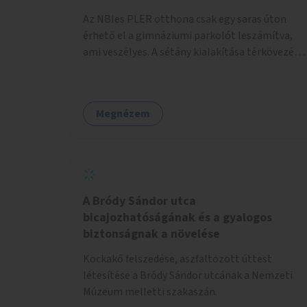
pénzbe, mert csak a táblát kellene hátrább
Az NBIes PLER otthona csak egy saras úton
tenni.
érhető el a gimnáziumi parkolót leszámítva,
ami veszélyes. A sétány kialakítása térkövezés
kis szegélyezéssel. Nem csak az Aréna nagy
számú látogatóját 710-1000 néző
meccsenként+ egyéb kulturális és kerületi
Megnézem
rendezvények, koncertek, bálok, jótékonysági
események, választási események -, a
sármentes, méltó megközelítést, de a közeli
játszótérre érkezőket is szolgálná. A sétány
megközelítéséig a Thököly út közösségi
közlekedéssel ( 236 busz, 50-es villamos) már
A Bródy Sándor utca
biztosított, a közvetlen gyalogutas elérés a
bicajozhatóságának és a gyalogos
projekt keretében nem került kialakításra.
biztonságnak a növelése
Kockakő felszedése, aszfaltozott úttest
létesítése a Bródy Sándor utcának a Nemzeti
Múzeum melletti szakaszán.