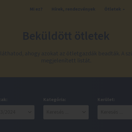
Mi ez?
Hírek, rendezvények
Ötletek
Beküldött ötletek
láthatod, ahogy azokat az ötletgazdák beadták. A sz
megjelenített listát.
zak:
Kategória:
Kerület: