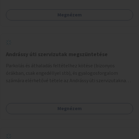
amikkel ugyanezek a járdaszigetek a Kodály és a Hősök tere
közt vannak borítva.
Megnézem
Andrássy úti szervizutak megszüntetése
Parkolás és áthaladás feltételhez kötése (bizonyos
órákban, csak engedéllyel stb), és gyalogosforgalom
számára elérhetővé tétele az Andrássy úti szervizutaknak. A
fő prioritás turisztikai szempontból úgy gondolom az
Oktogon és Kodály körönd közötti rész átalakítása lenne.
Megnézem