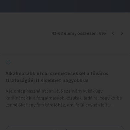
43
-
63
elem
, összesen:
695
Alkalmasabb utcai szemetesekkel a főváros
tisztaságáért! Kisebbet nagyobbra!
A jelenleg használatban lévő szabvány kukák úgy
kerülnének ki a forgalmasabb közutak járdáira, hogy körbe
venné őket egy fém tárolóház, ami felül enyhén lejt,
közepén kör/négyzet alakú nyílással, fölötte a fémház
födéme (teteje) óvja az esőtől, madaraktól a szemetest. A
kukák nyitott tetővel kerülnek a tárolóba, így a bedobott