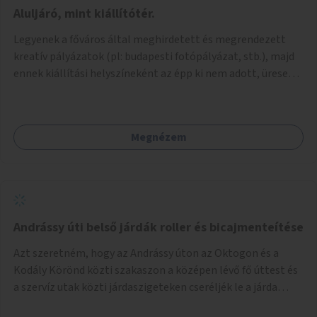
jelenhetnének meg alkalmat adva a bemutatkozásra -
Aluljáró, mint kiállítótér.
szélesebb körben való ismertségre. Ezek a teljesség igénye
Legyenek a főváros által meghirdetett és megrendezett
nélkül lehetnének: kortárs bútorok, világítás, játék,
kreatív pályázatok (pl: budapesti fotópályázat, stb.), majd
lakástextil, grafikai munkák, street art, szobrok,
ennek kiállítási helyszíneként az épp ki nem adott, üresen
térplasztikák stb.
álló önkormányzati üzlethelységek, elsősorban a
metróhoz vezető aluljáróknál lévő üzlethelyiségek
legyenek felhasználva.
Megnézem
Andrássy úti belső járdák roller és bicajmenteítése
Azt szeretném, hogy az Andrássy úton az Oktogon és a
Kodály Körönd közti szakaszon a középen lévő fő úttest és
a szervíz utak közti járdaszigeteken cseréljék le a járda
aszfalt burkolatát olyan fajta kis macskakövekre, mint