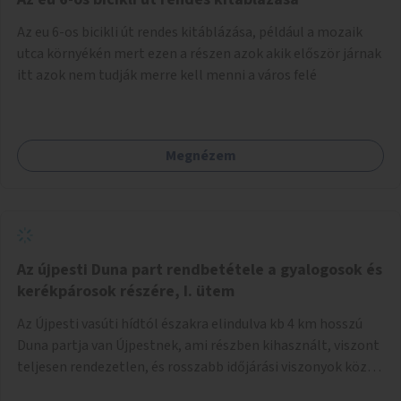
népszerűsíteni, a rendszer működésének leírására és a és a
Az eu 6-os bicikli út rendes kitáblázása, például a mozaik
jelentkezésre egy webapp szolgál. Feladatok
utca környékén mert ezen a részen azok akik először járnak
(finanszírozás): Marketing: óriásplakátok, weblap, rádió és
itt azok nem tudják merre kell menni a város felé
TV interjúk, stb. Weblap készítése Mobitelefonos
applikáció készítése a rendszer irányítására Pilot
implementáció
Megnézem
Az újpesti Duna part rendbetétele a gyalogosok és
kerékpárosok részére, I. ütem
Az Újpesti vasúti hídtól északra elindulva kb 4 km hosszú
Duna partja van Újpestnek, ami részben kihasznált, viszont
teljesen rendezetlen, és rosszabb időjárási viszonyok közt
szinte járhatatlan. Az első ütemben a Népsziget Újpesti