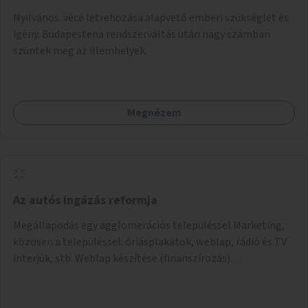
Nyilvános. vécé letrehozása alapvető emberi szükséglet és
igény. Budapestena rendszerváltás után nagy számban
szüntek meg az illemhelyek.
Megnézem
Az autós ingázás reformja
Megállapodás egy agglomerációs településsel Marketing,
közösen a településsel: óriásplakátok, weblap, rádió és TV
interjúk, stb. Weblap készítése (finanszírozás)
Mobitelefonos applikáció készítése a rendszer irányítására
(finanszírozás) Pilot implementáció megvalósítása