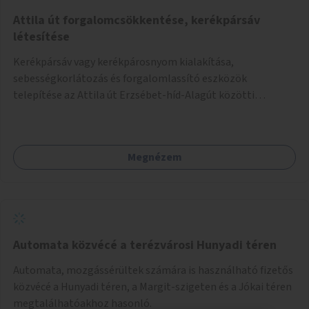
Attila út forgalomcsökkentése, kerékpársáv
létesítése
Kerékpársáv vagy kerékpárosnyom kialakítása,
sebességkorlátozás és forgalomlassító eszközök
telepítése az Attila út Erzsébet-híd-Alagút közötti
szakaszán.
Megnézem
Automata közvécé a terézvárosi Hunyadi téren
Automata, mozgássérültek számára is használható fizetős
közvécé a Hunyadi téren, a Margit-szigeten és a Jókai téren
megtalálhatóakhoz hasonló.