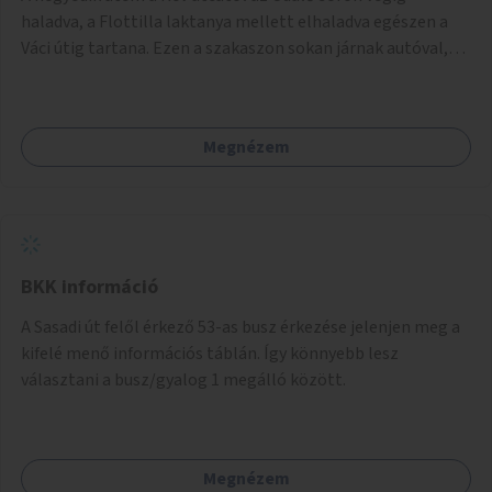
balesetveszélyes.
haladva, a Flottilla laktanya mellett elhaladva egészen a
Váci útig tartana. Ezen a szakaszon sokan járnak autóval,
tehát itt a sétány kialakítása tartós módon kell, hogy
megtörténjen. Sokan vannak, akik a helyi evezős klubokat
látogatják, de sokan csak a séta kedvéért és a kerékpározás
Megnézem
kedvéért járnak erre. Rossz időben ez a szakasz is részben
járhatatlan.
BKK információ
A Sasadi út felől érkező 53-as busz érkezése jelenjen meg a
kifelé menő információs táblán. Így könnyebb lesz
választani a busz/gyalog 1 megálló között.
Megnézem