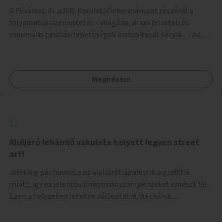
A Fővárosi, ill. a XIII. Kerületi Önkormányzat részéről a
folyamatos üzemeltetés - világítás, áram felvételi és
minimális tárolási lehetőségek biztosítását kérjük... - Az
igénybe venni kívánt fő falfelület - a Csanády u. felőli
lejárótól jobbra eső hosszú falrész... Ld.: foto melléklet az
aluljáróról... A technikai kialakítás úgy történhetne, hogy
Megnézem
faléc keret rendszer lenne néhány helyen a falakra rögzítve,
- az alkotások pedig különböző méretű Mdf-farost
lemezeken elkészülve felcsavarozhatóak lennének...
Ilymódon a kiállítás váltásokkor cserélhetők és az aluljáró
falaira közvetlenül nem kerülnek alkotások... Az aluljáró
végén található beugró (a telefonkészülékek voltak ott) -
Aluljáró lehámló vakolata helyett legyen street
átlátszó (plexi?) lemezekkel leválasztva, zárható kis
art!
kiállító térré kialakítva kisebb méretű alkotások számára...
Jelenleg pár havonta az aluljárót újrafestik a graffitik
Járulékosan a két (fő)lejáró korlátján figyelem felhívó
miatt, így ez jelentős önkormányzati pénzeket emészt fel.
feliratok elhelyezése...
Ezen a helyzeten lehetne változtatni, ha civilek
bevonásával legális street art fallá alakulna át. Az
önkormányzat adjon lehetőséget civileknek kialakítani egy