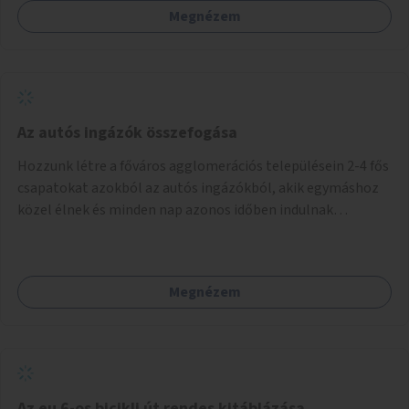
Megnézem
Az autós ingázók összefogása
Hozzunk létre a főváros agglomerációs településein 2-4 fős
csapatokat azokból az autós ingázókból, akik egymáshoz
közel élnek és minden nap azonos időben indulnak
munkába. Felváltva szállítják egymást egy főváros peremi
közlekedési csomópontba, onnan tömegközlekedéssel
jutnak el a munkahelyre. Délután ugyanitt találkoznak és az
Megnézem
aznapra kijelölt valamelyik szállító autóján hazamennek. A
rendszert egy mobil applikáció irányítja, amely regisztrálja
a jelentkezőket, megalakítja a csoportokat, irányítja a
csoportok tevékenységét (kijelöli a szállítókat), végzi az
adminisztrációt. A településeken az ingázók
szervezkedésének lehetőségét óriásplakáton lehetne
Az eu 6-os bicikli út rendes kitáblázása