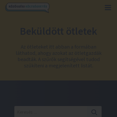
Beküldött ötletek
Az ötleteket itt abban a formában
láthatod, ahogy azokat az ötletgazdák
beadták. A szűrők segítségével tudod
szűkíteni a megjelenített listát.