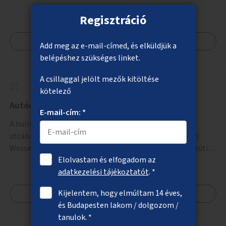
Regisztráció
Megnézem
Add meg az e-mail-címed, és elküldjük a
belépéshez szükséges linket.
A csillaggal jelölt mezők kitöltése
kötelező
Autómentes bulinegyed
E-mail-cím: *
A bulinegyed főbb utcáinak autómentesítése. A Király
utcában a Károly körúttól a Nagymező utcáig, A Dob és
Wesselényi utcákban a Károly körúttól az Erzsébet körútig
Elolvastam és elfogadom az
az autós forgalom időszakos korlátozása vagy teljes
adatkezelési tájékoztatót
. *
megszűntetése.
Kijelentem, hogy elmúltam 14 éves,
Megnézem
és Budapesten lakom / dolgozom /
tanulok. *