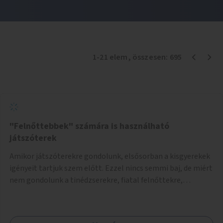
1
-
21
elem
, összesen:
695
"Felnőttebbek" számára is használható
játszóterek
Amikor játszóterekre gondolunk, elsősorban a kisgyerekek
igényeit tartjuk szem előtt. Ezzel nincs semmi baj, de miért
nem gondolunk a tinédzserekre, fiatal felnőttekre,
felnőttekre is? Minden korosztálynak lenne igénye arra,
hogy szórakozzon a szabadban, ám nincs erre kialakított
infrastruktúra. Az idősebb korosztályok játszóterének