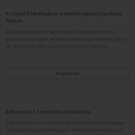
biztonságosan kerékpározható az Alagút, a Mészáros utca
és a Márvány utca is!
A Lánchíd kerékpáros elérhetőségének javítása
Pesten
A Lánchídhoz vezető legrövidebb és legközvetlenebb
útvonal biztonságos kerékpározhatóságának kialakítása a
cél. A felújítás utáni Lánchíd forgalmi rendjéről a
budapestiek dönthettek, amelyen a szavazók többsége a
kerékpárosbarát kialakításra tette a voksát - ezzel
megtörtént az első lépése annak, hogy a belváros
Megnézem
tengelyében is megerősödjön a Buda és Pest közötti
kerékpáros kapcsolat. Azonban a teljes siker eléréséhez
folytatásra van szükség, azaz a Lánchídra vezető utakon is
lehetővé kell tenni a kerékpárosbarát kialakítást. Legyen
biztonságosan kerékpározható a József Attila utca is!
A Mammut 1 tetejének átalakítása
A Mammut 1-re és a hozzáépült Fény utcai piacra) nagyon
sok lakás ablaka és erkélye néz. Amit most lehet látni, az