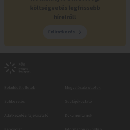
költségvetés legfrissebb
híreiről!
Feliratkozás
Beküldött ötletek
Megvalósuló ötletek
Sütikezelés
Sütitájékoztató
Adatkezelési tájékoztató
Dokumentumok
Kapcsolat
Information in English