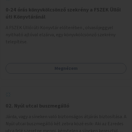
fenntartásához, évi 14-16 millió Ft-tal. A program hosszú
távú fenntarthatósága úgy lenne megvalósítható. hogy
0-24 órás könyvkölcsönző szekrény a FSZEK Üllői
részben "Támogató szolgálat" normatív támogatásából,
úti Könyvtáránál
részben pályázatokból, részben szülői hozzájárulásból,
A FSZEK Üllői úti Könyvtár előterében , olvasójeggyel
részben pedig a jelen pályázat által biztosított összegből.
nyitható ajtóval elzárva, egy könyvkölcsönző szekrény
A programban 8-10 szakember (gyógypedagógus,
telepítése.
pszichológus) működne közre. Fontos cél lenne, hogy
minden a programba bevont család az életminőségét
befolyásoló mértékű szakmai támogatást kapjon.
Megnézem
02. Nyúl utcai buszmegálló
Járda, vagy a síneken való biztonságos átjárás biztosítása. A
Nyúl utcai buszmegálló két zebra közé esik- Aki az Ezredes
utca felé szeretne menni, kénytelen a síneken keresztül