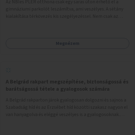
Az NBIes PLER otthona csak egy saras úton érhető el a
gimnáziumi parkolót leszámítva, ami veszélyes. A sétány
kialakítása térkövezés kis szegélyezéssel. Nem csak az
Aréna nagy számú látogatóját 710-1000 néző
meccsenként+ egyéb kulturális és kerületi rendezvények,
koncertek, bálok, jótékonysági események, választási
Megnézem
események -, a sármentes, méltó megközelítést, de a
közeli játszótérre érkezőket is szolgálná. A sétány
megközelítéséig a Thököly út közösségi közlekedéssel (
236 busz, 50-es villamos) már biztosított, a közvetlen
gyalogutas elérés a projekt keretében nem került
kialakításra.
A Belgrád rakpart megszépítése, biztonságossá és
barátságossá tétele a gyalogosok számára
A Belgrád rakparton járok gyalogosan dolgozni és sajnos a
Szabadság híd és az Erzsébet híd közötti szakasz nagyon el
van hanyagolva és eléggé veszélyes is a gyalogosoknak.
Ahol a MAHART épülete van, ott egy nagyon szűk járda van
és biztonsági korlát sincsen, hogy az autósoktól kicsit