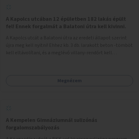
zötyögőssége elriassza a bringásokat a járdán
szálguldástól.
A Kapolcs utcában 12 épületben 182 lakás épült
fel! Ennek forgalmát a Balatoni útra kell kivinni.
A Kapolcs utcát a Balatoni útra az eredeti állapot szerint
újra meg kell nyitni! Ehhez kb. 3 db. larakott beton -tömböt
kell eltávolítani, és a meglévő villany-rendőrt kell
ősszhangba hozni, vagy szükség esetén azt ki kell azt
egészíteni! Így lehetővé válik a 12 épületben, a 182 db. új
lakásban élőknek, hogy a személyautójukkal
Megnézem
biztonságosan és egyszerűbben közlekedhessenek. A
kivitelezés becsült összege 12 millió Ft. Üdvözlettel: Buzna
Vilmos
A Kempelen Gimnáziumnál sulizónás
forgalomszabályozás
A Közgazdász utcát a BKK-val közösen sulizóna program