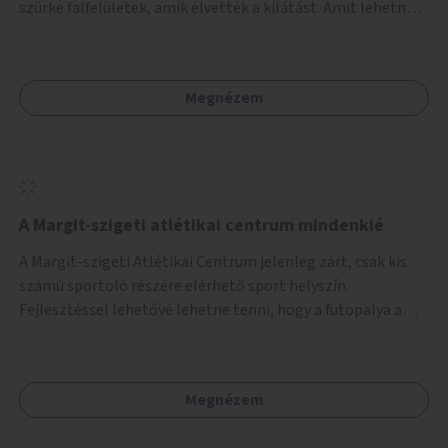
szürke falfelületek, amik elvették a kilátást. Amit lehetne:
1. Füvesíteni a lapostetőt. (A Mammut környéke Buda
legszomogosabb része). 2. A nagy szürke felületekre festeni
egy látképet, amit azok elvettek.
Megnézem
A Margit-szigeti atlétikai centrum mindenkié
A Margit-szigeti Atlétikai Centrum jelenleg zárt, csak kis
számú sportoló részére elérhető sport helyszín.
Fejlesztéssel lehetővé lehetne tenni, hogy a futopalya a
szabadidős sportolók részére is elérhetővé váljon,
beleertve a futókört és a füves pályát, kis focipályákat is.
Ehhez zárható tároló helyet, öltözőt, WC-t kell biztosítani.
Megnézem