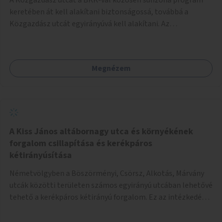
keretében át kell alakítani biztonságossá, továbbá a
Közgazdász utcát egyirányúvá kell alakítani. Az
egyirányúsításnál meg kell vizsgálni a Park utca forgalmát
is, mert akár összekapcsolható az egyirányusítás
kialakításával. A kettő között a Művelődés utca pedig
Megnézem
rendkívül balesetveszélyes és védett útszakasszá kell
nyilvánítani, stoptáblák! és 30km/h-ás
forgalomszabályozással! Kettő munkanem: sulizóna-
program és forgalomszabályozás (aktív/passzív) -
Közgazdász utca - Művelődés utca - Park utca tengelyen.
A Kiss János altábornagy utca és környékének
forgalom csillapítása és kerékpáros
kétirányúsítása
Németvölgyben a Böszörményi, Csörsz, Alkotás, Márvány
utcák közötti területen számos egyirányú utcában lehetővé
tehető a kerékpáros kétirányú forgalom. Ez az intézkedés
kiegészíthető 30-as zónával, hogy még inkább vonzó és
élhető legyen a környék.