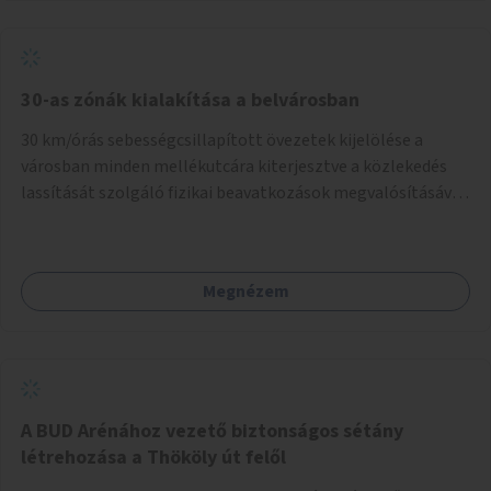
normál parkolóként is működhetnek.
30-as zónák kialakítása a belvárosban
30 km/órás sebességcsillapított övezetek kijelölése a
városban minden mellékutcára kiterjesztve a közlekedés
lassítását szolgáló fizikai beavatkozások megvalósításával,
egyben lehetővé téve ha a körülmények engedik az
egyirányú mellékutcák megnyitását a kétirányú kerékpáros
közlekedésnek. Elsőként az Alkotás utca - Villányi út -
Megnézem
Karolina út - Hamzsabégi út - Szerémi út - Könyves K. krt. -
Hungária krt. - Róbert K. krt. - Vörösvári út - Bécsi út -
Margit krt. - Krisztina krt. - Alkotás utca területen belüli
zónák kijelölése. A program indulhat a Nagykörúton belüli
területtel, majd az Akotás utcán belüli területtel.
A BUD Arénához vezető biztonságos sétány
létrehozása a Thököly út felől