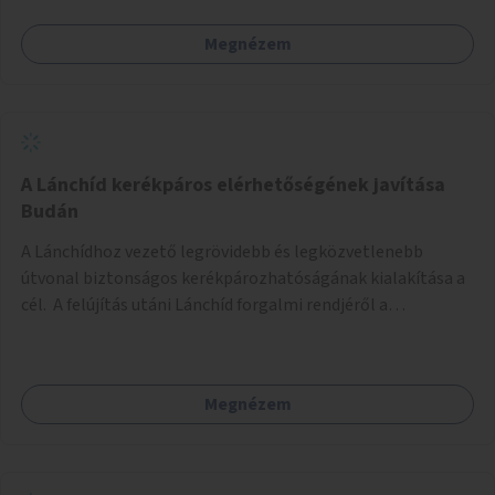
Megnézem
A Lánchíd kerékpáros elérhetőségének javítása
Budán
A Lánchídhoz vezető legrövidebb és legközvetlenebb
útvonal biztonságos kerékpározhatóságának kialakítása a
cél. A felújítás utáni Lánchíd forgalmi rendjéről a
budapestiek dönthettek, amelyen a szavazók többsége a
kerékpárosbarát kialakításra tette a voksát - ezzel
megtörtént az első lépése annak, hogy a belváros
Megnézem
tengelyében is megerősödjön a Buda és Pest közötti
kerékpáros kapcsolat. Azonban a teljes siker eléréséhez
folytatásra van szükség, azaz a Lánchídra vezető utakon is
lehetővé kell tenni a kerékpárosbarát kialakítást. Legyen