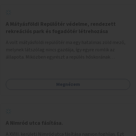
A Mátyásföldi Repülőtér védelme, rendezett
rekreációs park és fogadótér létrehozása
A volt mátyásföldi repülőtér ma egy hatalmas zöld mező,
melynek látszólag nincs gazdája, így egyre romlik az
állapota. Miközben egyrészt a repülés hőskorának
történelmi helyszíne, másrészt védett állatok lakhelye
(ürge, sisakos sáska), az emberek számára pedig kedvelt
kikapcsolódási helyszín: kocogók, kutyasétáltatók,
Megnézem
modellrepülők, sárkányeregetők, lovasok használják. A
Légcsavar utca felől szükség lenne fogadótér kialakítására
tájékoztató táblákkal az értékekről. A fogadótér fái alatt
kialakítható pihenőhely padokkal, kerékpártármaszokkal,
szemetesekkel, esőbeállóval, ami alkalmas kisebb
csoportok fogadására. A másik két bejárathoz is
A Nimród utca fásítása.
tájékoztató táblák kellenek, 1-1 pad, kuka, bringatámasz.
A XVIII. kerületi Nimród utca fásítása nagyon foghíjas. Ezt