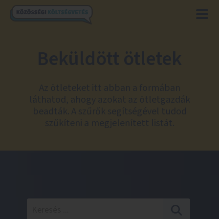
Beküldött ötletek
Az ötleteket itt abban a formában
láthatod, ahogy azokat az ötletgazdák
beadták. A szűrők segítségével tudod
szűkíteni a megjelenített listát.