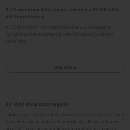
fenntartásához, évi 14-16 millió Ft-tal. A program hosszú
távú fenntarthatósága úgy lenne megvalósítható. hogy
0-24 órás könyvkölcsönző szekrény a FSZEK Üllői
részben "Támogató szolgálat" normatív támogatásából,
úti Könyvtáránál
részben pályázatokból, részben szülői hozzájárulásból,
A FSZEK Üllői úti Könyvtár előterében , olvasójeggyel
részben pedig a jelen pályázat által biztosított összegből.
nyitható ajtóval elzárva, egy könyvkölcsönző szekrény
A programban 8-10 szakember (gyógypedagógus,
telepítése.
pszichológus) működne közre. Fontos cél lenne, hogy
minden a programba bevont család az életminőségét
befolyásoló mértékű szakmai támogatást kapjon.
Megnézem
02. Nyúl utcai buszmegálló
Járda, vagy a síneken való biztonságos átjárás biztosítása. A
Nyúl utcai buszmegálló két zebra közé esik- Aki az Ezredes
utca felé szeretne menni, kénytelen a síneken keresztül