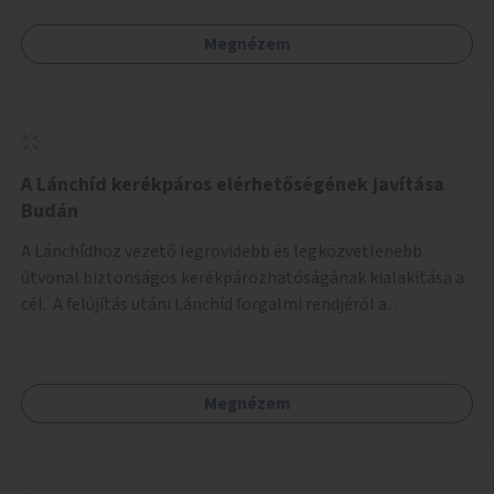
Megnézem
A Lánchíd kerékpáros elérhetőségének javítása
Budán
A Lánchídhoz vezető legrövidebb és legközvetlenebb
útvonal biztonságos kerékpározhatóságának kialakítása a
cél. A felújítás utáni Lánchíd forgalmi rendjéről a
budapestiek dönthettek, amelyen a szavazók többsége a
kerékpárosbarát kialakításra tette a voksát - ezzel
megtörtént az első lépése annak, hogy a belváros
Megnézem
tengelyében is megerősödjön a Buda és Pest közötti
kerékpáros kapcsolat. Azonban a teljes siker eléréséhez
folytatásra van szükség, azaz a Lánchídra vezető utakon is
lehetővé kell tenni a kerékpárosbarát kialakítást. Legyen