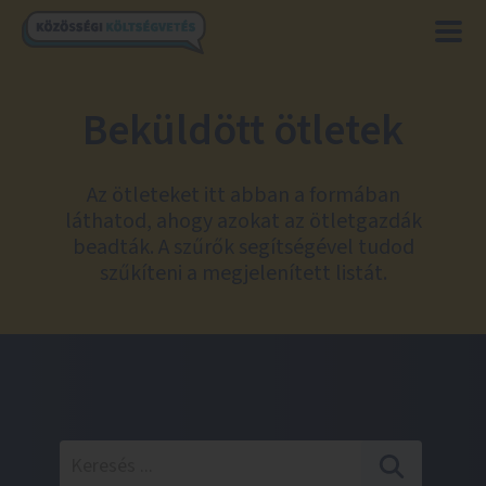
Beküldött ötletek
Az ötleteket itt abban a formában
láthatod, ahogy azokat az ötletgazdák
beadták. A szűrők segítségével tudod
szűkíteni a megjelenített listát.