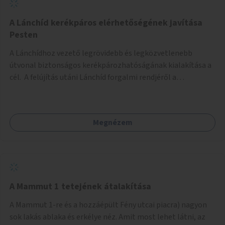
biztonságosan kerékpározható az Alagút, a Mészáros utca
és a Márvány utca is!
A Lánchíd kerékpáros elérhetőségének javítása
Pesten
A Lánchídhoz vezető legrövidebb és legközvetlenebb
útvonal biztonságos kerékpározhatóságának kialakítása a
cél. A felújítás utáni Lánchíd forgalmi rendjéről a
budapestiek dönthettek, amelyen a szavazók többsége a
kerékpárosbarát kialakításra tette a voksát - ezzel
megtörtént az első lépése annak, hogy a belváros
Megnézem
tengelyében is megerősödjön a Buda és Pest közötti
kerékpáros kapcsolat. Azonban a teljes siker eléréséhez
folytatásra van szükség, azaz a Lánchídra vezető utakon is
lehetővé kell tenni a kerékpárosbarát kialakítást. Legyen
biztonságosan kerékpározható a József Attila utca is!
A Mammut 1 tetejének átalakítása
A Mammut 1-re és a hozzáépült Fény utcai piacra) nagyon
sok lakás ablaka és erkélye néz. Amit most lehet látni, az