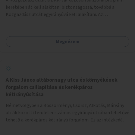
keretében át kell alakítani biztonságossá, továbbá a
Közgazdász utcát egyirányúvá kell alakítani. Az
egyirányúsításnál meg kell vizsgálni a Park utca forgalmát
is, mert akár összekapcsolható az egyirányusítás
kialakításával. A kettő között a Művelődés utca pedig
Megnézem
rendkívül balesetveszélyes és védett útszakasszá kell
nyilvánítani, stoptáblák! és 30km/h-ás
forgalomszabályozással! Kettő munkanem: sulizóna-
program és forgalomszabályozás (aktív/passzív) -
Közgazdász utca - Művelődés utca - Park utca tengelyen.
A Kiss János altábornagy utca és környékének
forgalom csillapítása és kerékpáros
kétirányúsítása
Németvölgyben a Böszörményi, Csörsz, Alkotás, Márvány
utcák közötti területen számos egyirányú utcában lehetővé
tehető a kerékpáros kétirányú forgalom. Ez az intézkedés
kiegészíthető 30-as zónával, hogy még inkább vonzó és
élhető legyen a környék.