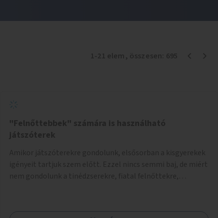
1
-
21
elem
, összesen:
695
"Felnőttebbek" számára is használható
játszóterek
Amikor játszóterekre gondolunk, elsősorban a kisgyerekek
igényeit tartjuk szem előtt. Ezzel nincs semmi baj, de miért
nem gondolunk a tinédzserekre, fiatal felnőttekre,
felnőttekre is? Minden korosztálynak lenne igénye arra,
hogy szórakozzon a szabadban, ám nincs erre kialakított
infrastruktúra. Az idősebb korosztályok játszóterének