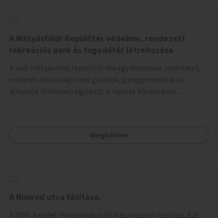
A Mátyásföldi Repülőtér védelme, rendezett
rekreációs park és fogadótér létrehozása
A volt mátyásföldi repülőtér ma egy hatalmas zöld mező,
melynek látszólag nincs gazdája, így egyre romlik az
állapota. Miközben egyrészt a repülés hőskorának
történelmi helyszíne, másrészt védett állatok lakhelye
(ürge, sisakos sáska), az emberek számára pedig kedvelt
kikapcsolódási helyszín: kocogók, kutyasétáltatók,
Megnézem
modellrepülők, sárkányeregetők, lovasok használják. A
Légcsavar utca felől szükség lenne fogadótér kialakítására
tájékoztató táblákkal az értékekről. A fogadótér fái alatt
kialakítható pihenőhely padokkal, kerékpártármaszokkal,
szemetesekkel, esőbeállóval, ami alkalmas kisebb
csoportok fogadására. A másik két bejárathoz is
A Nimród utca fásítása.
tájékoztató táblák kellenek, 1-1 pad, kuka, bringatámasz.
A XVIII. kerületi Nimród utca fásítása nagyon foghíjas. Ezt