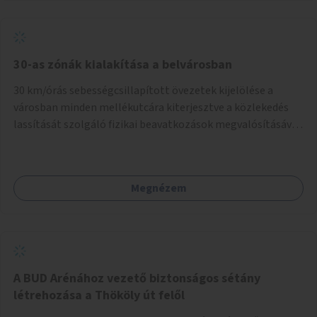
normál parkolóként is működhetnek.
30-as zónák kialakítása a belvárosban
30 km/órás sebességcsillapított övezetek kijelölése a
városban minden mellékutcára kiterjesztve a közlekedés
lassítását szolgáló fizikai beavatkozások megvalósításával,
egyben lehetővé téve ha a körülmények engedik az
egyirányú mellékutcák megnyitását a kétirányú kerékpáros
közlekedésnek. Elsőként az Alkotás utca - Villányi út -
Megnézem
Karolina út - Hamzsabégi út - Szerémi út - Könyves K. krt. -
Hungária krt. - Róbert K. krt. - Vörösvári út - Bécsi út -
Margit krt. - Krisztina krt. - Alkotás utca területen belüli
zónák kijelölése. A program indulhat a Nagykörúton belüli
területtel, majd az Akotás utcán belüli területtel.
A BUD Arénához vezető biztonságos sétány
létrehozása a Thököly út felől