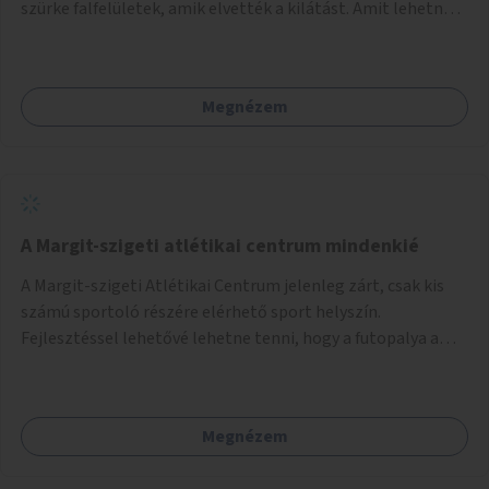
szürke falfelületek, amik elvették a kilátást. Amit lehetne:
1. Füvesíteni a lapostetőt. (A Mammut környéke Buda
legszomogosabb része). 2. A nagy szürke felületekre festeni
egy látképet, amit azok elvettek.
Megnézem
A Margit-szigeti atlétikai centrum mindenkié
A Margit-szigeti Atlétikai Centrum jelenleg zárt, csak kis
számú sportoló részére elérhető sport helyszín.
Fejlesztéssel lehetővé lehetne tenni, hogy a futopalya a
szabadidős sportolók részére is elérhetővé váljon,
beleertve a futókört és a füves pályát, kis focipályákat is.
Ehhez zárható tároló helyet, öltözőt, WC-t kell biztosítani.
Megnézem