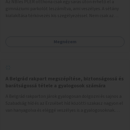
Az NBIes PLER otthona csak egy saras úton érhető el a
gimnáziumi parkolót leszámítva, ami veszélyes. A sétány
kialakítása térkövezés kis szegélyezéssel. Nem csak az
Aréna nagy számú látogatóját 710-1000 néző
meccsenként+ egyéb kulturális és kerületi rendezvények,
koncertek, bálok, jótékonysági események, választási
Megnézem
események -, a sármentes, méltó megközelítést, de a
közeli játszótérre érkezőket is szolgálná. A sétány
megközelítéséig a Thököly út közösségi közlekedéssel (
236 busz, 50-es villamos) már biztosított, a közvetlen
gyalogutas elérés a projekt keretében nem került
kialakításra.
A Belgrád rakpart megszépítése, biztonságossá és
barátságossá tétele a gyalogosok számára
A Belgrád rakparton járok gyalogosan dolgozni és sajnos a
Szabadság híd és az Erzsébet híd közötti szakasz nagyon el
van hanyagolva és eléggé veszélyes is a gyalogosoknak.
Ahol a MAHART épülete van, ott egy nagyon szűk járda van
és biztonsági korlát sincsen, hogy az autósoktól kicsit