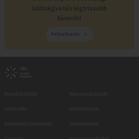
költségvetés legfrissebb
híreiről!
Feliratkozás
Beküldött ötletek
Megvalósuló ötletek
Sütikezelés
Sütitájékoztató
Adatkezelési tájékoztató
Dokumentumok
Kapcsolat
Information in English