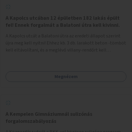
zötyögőssége elriassza a bringásokat a járdán
szálguldástól.
A Kapolcs utcában 12 épületben 182 lakás épült
fel! Ennek forgalmát a Balatoni útra kell kivinni.
A Kapolcs utcát a Balatoni útra az eredeti állapot szerint
újra meg kell nyitni! Ehhez kb. 3 db. larakott beton -tömböt
kell eltávolítani, és a meglévő villany-rendőrt kell
ősszhangba hozni, vagy szükség esetén azt ki kell azt
egészíteni! Így lehetővé válik a 12 épületben, a 182 db. új
lakásban élőknek, hogy a személyautójukkal
Megnézem
biztonságosan és egyszerűbben közlekedhessenek. A
kivitelezés becsült összege 12 millió Ft. Üdvözlettel: Buzna
Vilmos
A Kempelen Gimnáziumnál sulizónás
forgalomszabályozás
A Közgazdász utcát a BKK-val közösen sulizóna program