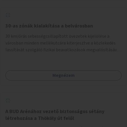
normál parkolóként is működhetnek.
30-as zónák kialakítása a belvárosban
30 km/órás sebességcsillapított övezetek kijelölése a
városban minden mellékutcára kiterjesztve a közlekedés
lassítását szolgáló fizikai beavatkozások megvalósításával,
egyben lehetővé téve ha a körülmények engedik az
egyirányú mellékutcák megnyitását a kétirányú kerékpáros
közlekedésnek. Elsőként az Alkotás utca - Villányi út -
Megnézem
Karolina út - Hamzsabégi út - Szerémi út - Könyves K. krt. -
Hungária krt. - Róbert K. krt. - Vörösvári út - Bécsi út -
Margit krt. - Krisztina krt. - Alkotás utca területen belüli
zónák kijelölése. A program indulhat a Nagykörúton belüli
területtel, majd az Akotás utcán belüli területtel.
A BUD Arénához vezető biztonságos sétány
létrehozása a Thököly út felől