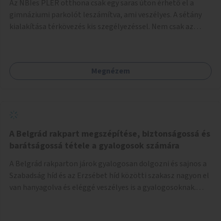
Az NBIes PLER otthona csak egy saras úton érhető el a
gimnáziumi parkolót leszámítva, ami veszélyes. A sétány
kialakítása térkövezés kis szegélyezéssel. Nem csak az
Aréna nagy számú látogatóját 710-1000 néző
meccsenként+ egyéb kulturális és kerületi rendezvények,
koncertek, bálok, jótékonysági események, választási
Megnézem
események -, a sármentes, méltó megközelítést, de a
közeli játszótérre érkezőket is szolgálná. A sétány
megközelítéséig a Thököly út közösségi közlekedéssel (
236 busz, 50-es villamos) már biztosított, a közvetlen
gyalogutas elérés a projekt keretében nem került
kialakításra.
A Belgrád rakpart megszépítése, biztonságossá és
barátságossá tétele a gyalogosok számára
A Belgrád rakparton járok gyalogosan dolgozni és sajnos a
Szabadság híd és az Erzsébet híd közötti szakasz nagyon el
van hanyagolva és eléggé veszélyes is a gyalogosoknak.
Ahol a MAHART épülete van, ott egy nagyon szűk járda van
és biztonsági korlát sincsen, hogy az autósoktól kicsit