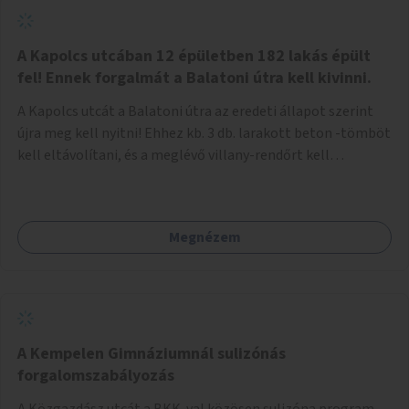
zötyögőssége elriassza a bringásokat a járdán
szálguldástól.
A Kapolcs utcában 12 épületben 182 lakás épült
fel! Ennek forgalmát a Balatoni útra kell kivinni.
A Kapolcs utcát a Balatoni útra az eredeti állapot szerint
újra meg kell nyitni! Ehhez kb. 3 db. larakott beton -tömböt
kell eltávolítani, és a meglévő villany-rendőrt kell
ősszhangba hozni, vagy szükség esetén azt ki kell azt
egészíteni! Így lehetővé válik a 12 épületben, a 182 db. új
lakásban élőknek, hogy a személyautójukkal
Megnézem
biztonságosan és egyszerűbben közlekedhessenek. A
kivitelezés becsült összege 12 millió Ft. Üdvözlettel: Buzna
Vilmos
A Kempelen Gimnáziumnál sulizónás
forgalomszabályozás
A Közgazdász utcát a BKK-val közösen sulizóna program