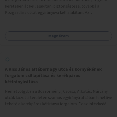
keretében át kell alakítani biztonságossá, továbbá a
Közgazdász utcát egyirányúvá kell alakítani. Az
egyirányúsításnál meg kell vizsgálni a Park utca forgalmát
is, mert akár összekapcsolható az egyirányusítás
kialakításával. A kettő között a Művelődés utca pedig
Megnézem
rendkívül balesetveszélyes és védett útszakasszá kell
nyilvánítani, stoptáblák! és 30km/h-ás
forgalomszabályozással! Kettő munkanem: sulizóna-
program és forgalomszabályozás (aktív/passzív) -
Közgazdász utca - Művelődés utca - Park utca tengelyen.
A Kiss János altábornagy utca és környékének
forgalom csillapítása és kerékpáros
kétirányúsítása
Németvölgyben a Böszörményi, Csörsz, Alkotás, Márvány
utcák közötti területen számos egyirányú utcában lehetővé
tehető a kerékpáros kétirányú forgalom. Ez az intézkedés
kiegészíthető 30-as zónával, hogy még inkább vonzó és
élhető legyen a környék.