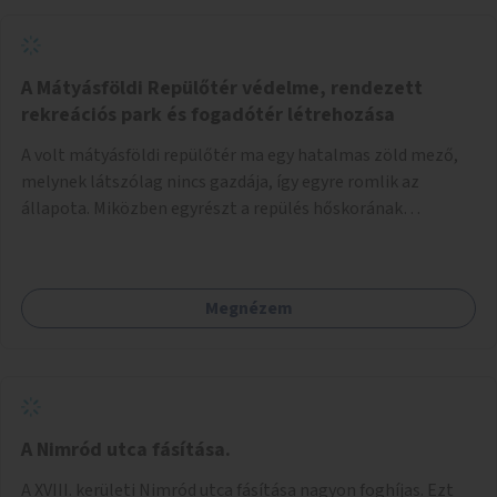
A Mátyásföldi Repülőtér védelme, rendezett
rekreációs park és fogadótér létrehozása
A volt mátyásföldi repülőtér ma egy hatalmas zöld mező,
melynek látszólag nincs gazdája, így egyre romlik az
állapota. Miközben egyrészt a repülés hőskorának
történelmi helyszíne, másrészt védett állatok lakhelye
(ürge, sisakos sáska), az emberek számára pedig kedvelt
kikapcsolódási helyszín: kocogók, kutyasétáltatók,
Megnézem
modellrepülők, sárkányeregetők, lovasok használják. A
Légcsavar utca felől szükség lenne fogadótér kialakítására
tájékoztató táblákkal az értékekről. A fogadótér fái alatt
kialakítható pihenőhely padokkal, kerékpártármaszokkal,
szemetesekkel, esőbeállóval, ami alkalmas kisebb
csoportok fogadására. A másik két bejárathoz is
A Nimród utca fásítása.
tájékoztató táblák kellenek, 1-1 pad, kuka, bringatámasz.
A XVIII. kerületi Nimród utca fásítása nagyon foghíjas. Ezt