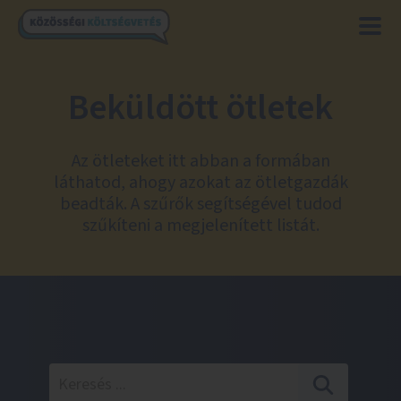
Beküldött ötletek
Az ötleteket itt abban a formában
láthatod, ahogy azokat az ötletgazdák
beadták. A szűrők segítségével tudod
szűkíteni a megjelenített listát.