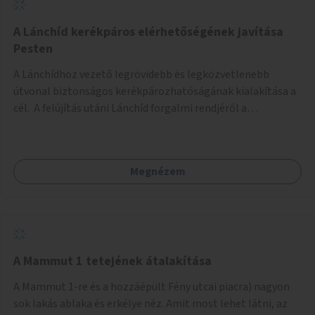
biztonságosan kerékpározható az Alagút, a Mészáros utca
és a Márvány utca is!
A Lánchíd kerékpáros elérhetőségének javítása
Pesten
A Lánchídhoz vezető legrövidebb és legközvetlenebb
útvonal biztonságos kerékpározhatóságának kialakítása a
cél. A felújítás utáni Lánchíd forgalmi rendjéről a
budapestiek dönthettek, amelyen a szavazók többsége a
kerékpárosbarát kialakításra tette a voksát - ezzel
megtörtént az első lépése annak, hogy a belváros
Megnézem
tengelyében is megerősödjön a Buda és Pest közötti
kerékpáros kapcsolat. Azonban a teljes siker eléréséhez
folytatásra van szükség, azaz a Lánchídra vezető utakon is
lehetővé kell tenni a kerékpárosbarát kialakítást. Legyen
biztonságosan kerékpározható a József Attila utca is!
A Mammut 1 tetejének átalakítása
A Mammut 1-re és a hozzáépült Fény utcai piacra) nagyon
sok lakás ablaka és erkélye néz. Amit most lehet látni, az