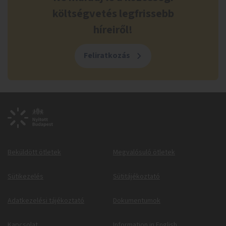
költségvetés legfrissebb
híreiről!
Feliratkozás
Beküldött ötletek
Megvalósuló ötletek
Sütikezelés
Sütitájékoztató
Adatkezelési tájékoztató
Dokumentumok
Kapcsolat
Information in English