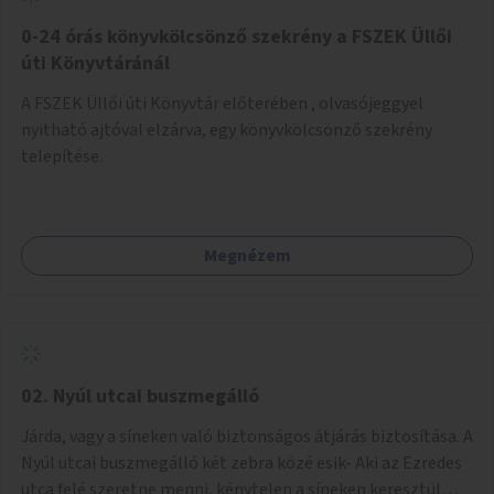
fenntartásához, évi 14-16 millió Ft-tal. A program hosszú
távú fenntarthatósága úgy lenne megvalósítható. hogy
0-24 órás könyvkölcsönző szekrény a FSZEK Üllői
részben "Támogató szolgálat" normatív támogatásából,
úti Könyvtáránál
részben pályázatokból, részben szülői hozzájárulásból,
A FSZEK Üllői úti Könyvtár előterében , olvasójeggyel
részben pedig a jelen pályázat által biztosított összegből.
nyitható ajtóval elzárva, egy könyvkölcsönző szekrény
A programban 8-10 szakember (gyógypedagógus,
telepítése.
pszichológus) működne közre. Fontos cél lenne, hogy
minden a programba bevont család az életminőségét
befolyásoló mértékű szakmai támogatást kapjon.
Megnézem
02. Nyúl utcai buszmegálló
Járda, vagy a síneken való biztonságos átjárás biztosítása. A
Nyúl utcai buszmegálló két zebra közé esik- Aki az Ezredes
utca felé szeretne menni, kénytelen a síneken keresztül