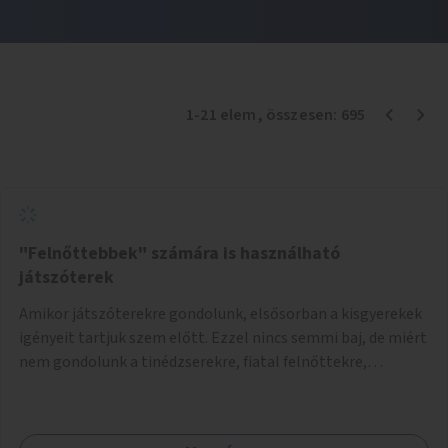
1
-
21
elem
, összesen:
695
"Felnőttebbek" számára is használható
játszóterek
Amikor játszóterekre gondolunk, elsősorban a kisgyerekek
igényeit tartjuk szem előtt. Ezzel nincs semmi baj, de miért
nem gondolunk a tinédzserekre, fiatal felnőttekre,
felnőttekre is? Minden korosztálynak lenne igénye arra,
hogy szórakozzon a szabadban, ám nincs erre kialakított
infrastruktúra. Az idősebb korosztályok játszóterének