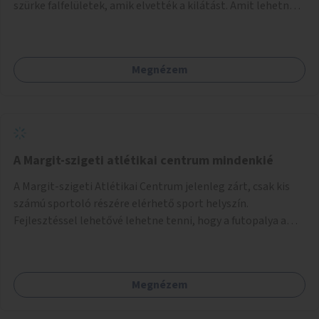
szürke falfelületek, amik elvették a kilátást. Amit lehetne:
1. Füvesíteni a lapostetőt. (A Mammut környéke Buda
legszomogosabb része). 2. A nagy szürke felületekre festeni
egy látképet, amit azok elvettek.
Megnézem
A Margit-szigeti atlétikai centrum mindenkié
A Margit-szigeti Atlétikai Centrum jelenleg zárt, csak kis
számú sportoló részére elérhető sport helyszín.
Fejlesztéssel lehetővé lehetne tenni, hogy a futopalya a
szabadidős sportolók részére is elérhetővé váljon,
beleertve a futókört és a füves pályát, kis focipályákat is.
Ehhez zárható tároló helyet, öltözőt, WC-t kell biztosítani.
Megnézem