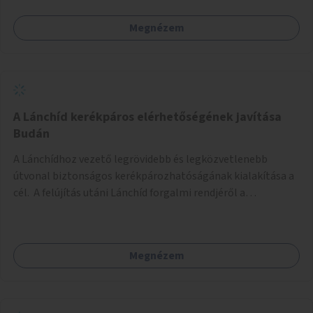
Megnézem
A Lánchíd kerékpáros elérhetőségének javítása
Budán
A Lánchídhoz vezető legrövidebb és legközvetlenebb
útvonal biztonságos kerékpározhatóságának kialakítása a
cél. A felújítás utáni Lánchíd forgalmi rendjéről a
budapestiek dönthettek, amelyen a szavazók többsége a
kerékpárosbarát kialakításra tette a voksát - ezzel
megtörtént az első lépése annak, hogy a belváros
Megnézem
tengelyében is megerősödjön a Buda és Pest közötti
kerékpáros kapcsolat. Azonban a teljes siker eléréséhez
folytatásra van szükség, azaz a Lánchídra vezető utakon is
lehetővé kell tenni a kerékpárosbarát kialakítást. Legyen