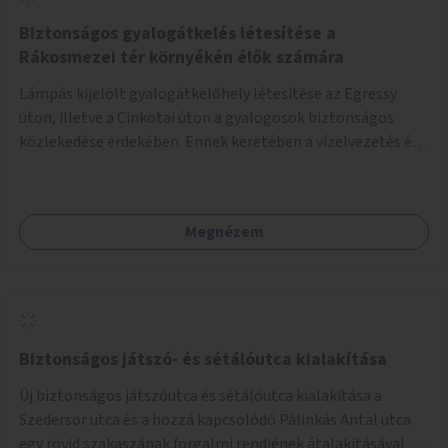
Biztonságos gyalogátkelés létesítése a
Rákosmezei tér környékén élők számára
Lámpás kijelölt gyalogátkelőhely létesítése az Egressy
úton, illetve a Cinkotai úton a gyalogosok biztonságos
közlekedése érdekében. Ennek keretében a vízelvezetés és
a közvilágítás fejlesztése is.
Megnézem
Biztonságos játszó- és sétálóutca kialakítása
Új biztonságos játszóutca és sétálóutca kialakítása a
Szedersor utca és a hozzá kapcsolódó Pálinkás Antal utca
egy rövid szakaszának forgalmi rendjének átalakításával. A