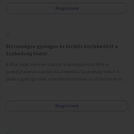
kereszteződésben.
Megnézem
Biztonságos gyalogos és biciklis közlekedést a
Szabadság hídra!
A BKK saját mérései szerint a kerékpárosok 96%-a
szabálytalanul a járdán közlekedik a Szabadság hídon. A
járda a gyalogosoké, a kerékpárosoknak az úttesten lenne a
helyük. Kérem, alakítsanak ki biztonságos kerékpáros
közlekedési lehetőséget a Szabadság híd úttestjén, a
biciklisek kapjanak külön lámpaciklust, hogy ne az autókkal
Megnézem
együtt kelljen felhajtaniuk a hídra, és fessék fel az
egyértelmű jelzéseket, amik megmutatják a bicikliseknek:
a járdán tekerni tilos, átkelni kizárólag az úttesten szabad.