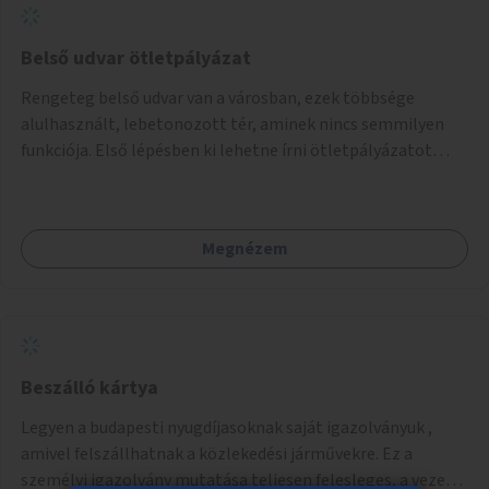
Belső udvar ötletpályázat
Rengeteg belső udvar van a városban, ezek többsége
alulhasznált, lebetonozott tér, aminek nincs semmilyen
funkciója. Első lépésben ki lehetne írni ötletpályázatot
ezeknek a tereknek a felhasználására, majd a legjobbakat
meg is lehetne valósítani. Részletesen: - pályázat kiírása
egyrészt szakembereknek (építészek, tájépítészek),
Megnézem
másrészt civiliek számára (lakók mit kezdenének a saját
belső udvarukkal, ha lenne rá pénz) - pályázat elbírásála
megvalósíthatóság, pénz és fenntarthatósági
szempontból (a lakók valóban kihasználják-e, fennmarad-e
a funkció) - legjobb ötletek megvalósítása - a legjobb
ötletek terjesztése (Fontos a lakó-építész-művész
Beszálló kártya
találkozó szervezése az első vagy második szakaszban.)
Legyen a budapesti nyugdíjasoknak saját igazolványuk ,
amivel felszállhatnak a közlekedési járművekre. Ez a
személyi igazolvány mutatása teljesen felesleges, a vezető