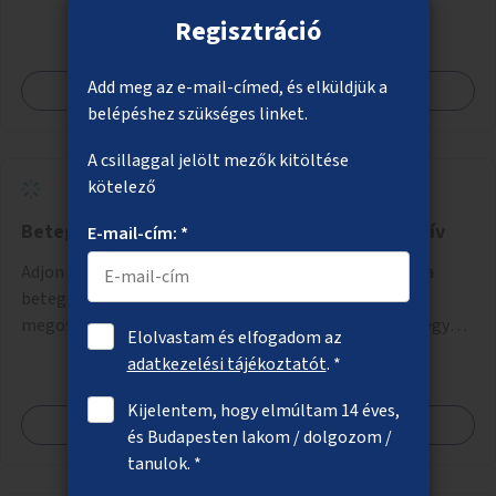
rá sem néz.
Regisztráció
Add meg az e-mail-címed, és elküldjük a
Megnézem
belépéshez szükséges linket.
A csillaggal jelölt mezők kitöltése
kötelező
Betegjogi figyelő - Betegelégedettségi kérdőív
E-mail-cím: *
Adjon lehetőséget a Főváros a weboldalán arra, hogy a
betegelégedettséggel kapcsolatos információk
megosztására és mérésére strukturáltan lehetőség legyen.
Elolvastam és elfogadom az
Ezen belül adjon helyet egy olyan online kérdőívnek, ami a
adatkezelési tájékoztatót
. *
betegelégedettséget méri a nemzetközi standardok
alapján.
Kijelentem, hogy elmúltam 14 éves,
Megnézem
és Budapesten lakom / dolgozom /
tanulok. *