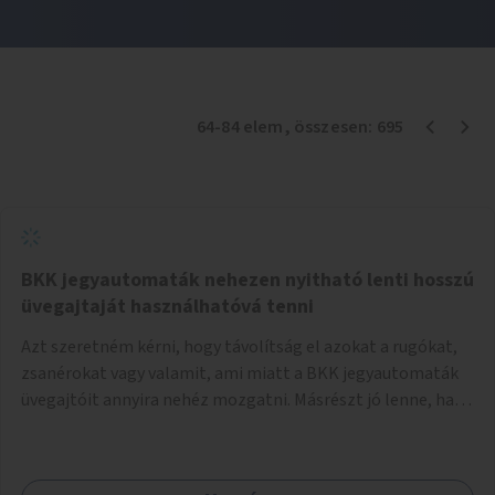
64
-
84
elem
, összesen:
695
BKK jegyautomaták nehezen nyitható lenti hosszú
üvegajtaját használhatóvá tenni
Azt szeretném kérni, hogy távolítság el azokat a rugókat,
zsanérokat vagy valamit, ami miatt a BKK jegyautomaták
üvegajtóit annyira nehéz mozgatni. Másrészt jó lenne, ha
nagy tároló dobozok kerülnének az automatákba, ahol a
fedő üveglapot teljesen fel lehet hajtani, hogy kényelmesen
ki lehessen venni az oda pottyanó jegyet.