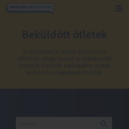
Beküldött ötletek
Az ötleteket itt abban a formában
láthatod, ahogy azokat az ötletgazdák
beadták. A szűrők segítségével tudod
szűkíteni a megjelenített listát.