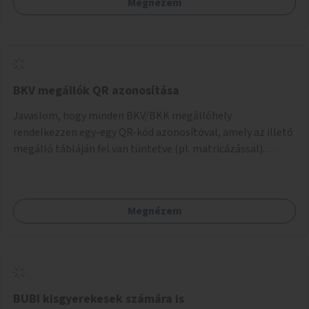
Megnézem
BKV megállók QR azonosítása
Javaslom, hogy minden BKV/BKK megállóhely
rendelkezzen egy-egy QR-kód azonosítóval, amely az illető
megálló tábláján fel van tüntetve (pl. matricázással).
Ennek mobilon való beszkennelésével (pl. a BudpestGO
applikációval) azonnal megjelenne az illető megálló
aktuális menetrendje, hasonlóan ahhoz, ahogy az a
Megnézem
BudapestGO-val megtehető a "Megállóhelyi indulások"
pontnál - csak nem kellene beírni, vagy listából kiválasztani
az éppen szóbanforgó megálló nevét. Gyorsabb és
kényelmesebb lenne minden olyan helyen, ahol nincsen
központilag vezérelt tájékoztató display.
BUBI kisgyerekesek számára is