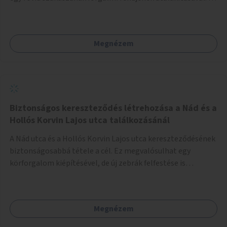
közterület "Sétáló és kerékpáros zónává" alakítása, illetve
a gépjárműforgalom teljes kizárása fizikai akadályokkal az
utcán játszó gyermekek védelmének érdekében.
Megnézem
Biztonságos kereszteződés létrehozása a Nád és a
Hollós Korvin Lajos utca találkozásánál
A Nád utca és a Hollós Korvin Lajos utca kereszteződésének
biztonságosabbá tétele a cél. Ez megvalósulhat egy
körforgalom kiépítésével, de új zebrák felfestése is
segíthet, vagy más módon is. A probléma pontos
kezelésének meghatározása szakmai feladat.
Megnézem