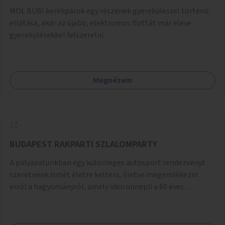
MOL BUBI kerékpárok egy részének gyereküléssel történő
ellátása, akár az újabb, elektromos flottát már eleve
gyerekülésekkel felszerelni.
Megnézem
BUDAPEST RAKPARTI SZLALOMPARTY
A pályázatunkban egy különleges autósport rendezvényt
szeretnénk ismét életre kelteni, illetve megemlékezni
erről a hagyományról, amely idén ünnepli a 60 éves
évfordulóját. Korábban a BME hallgatói szervezték a
Műegyetem előtti bójakerülgető versenyt, mely autósport
eseményt minden évben megrendezésre került az egyetem