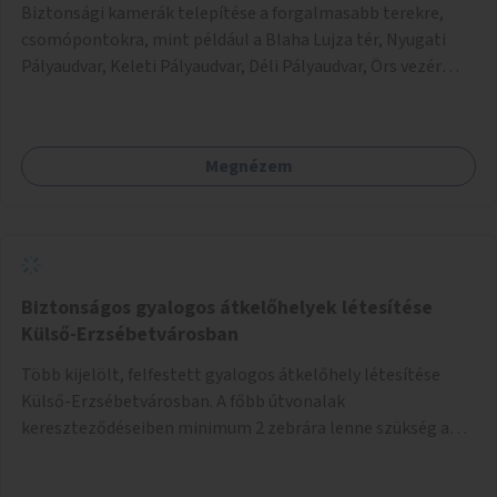
Biztonsági kamerák telepítése a forgalmasabb terekre,
csomópontokra, mint például a Blaha Lujza tér, Nyugati
Pályaudvar, Keleti Pályaudvar, Déli Pályaudvar, Örs vezér
tere, stb.
Megnézem
Biztonságos gyalogos átkelőhelyek létesítése
Külső-Erzsébetvárosban
Több kijelölt, felfestett gyalogos átkelőhely létesítése
Külső-Erzsébetvárosban. A főbb útvonalak
kereszteződéseiben minimum 2 zebrára lenne szükség a
gyakori 1 helyett, és a jobb kezes kis utcákban is
biztonságosabb lenne az átkelés, ha 2 zebra lenne egy-egy