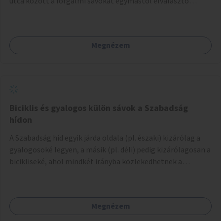
utca között a forgalmi sávokat egymástól elválasztó
középszigeteken a beton feltörése, talajjavítás és fasor,
sövény vagy lágyszárú évelőágyás létesítése szárazság-,
légszennyezés- és sótűrő növényekkel.
Megnézem
Biciklis és gyalogos külön sávok a Szabadság
hídon
A Szabadság híd egyik járda oldala (pl. északi) kizárólag a
gyalogosoké legyen, a másik (pl. déli) pedig kizárólagosan a
bicikliseké, ahol mindkét irányba közlekedhetnek a
gyalogosok és a biciklisek is a saját járda oldalukon. Ezt
felfestéssel és jelzőtáblákkal kell kijelölni több helyen.
Megnézem