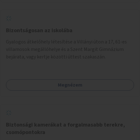
Bizontságosan az iskolába
Gyalogos átkelőhely létesítése a Villányi úton a 17, 61-es
villamosok megállóhelye és a Szent Margit Gimnázium
bejárata, vagy kertje közötti úttest szakaszán.
Megnézem
Biztonsági kamerákat a forgalmasabb terekre,
csomópontokra