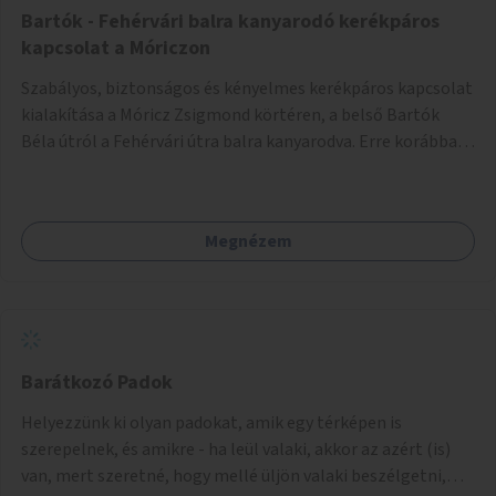
Bartók - Fehérvári balra kanyarodó kerékpáros
kapcsolat a Móriczon
Szabályos, biztonságos és kényelmes kerékpáros kapcsolat
kialakítása a Móricz Zsigmond körtéren, a belső Bartók
Béla útról a Fehérvári útra balra kanyarodva. Erre korábban
már készültek tervek, de nem valósultak meg.
Megnézem
Barátkozó Padok
Helyezzünk ki olyan padokat, amik egy térképen is
szerepelnek, és amikre - ha leül valaki, akkor az azért (is)
van, mert szeretné, hogy mellé üljön valaki beszélgetni,