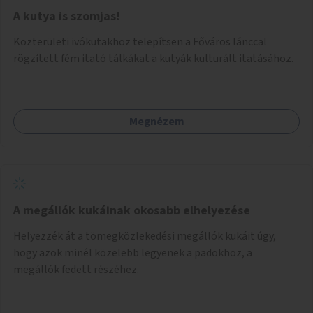
A kutya is szomjas!
Közterületi ivókutakhoz telepítsen a Főváros lánccal
rögzített fém itató tálkákat a kutyák kulturált itatásához.
Megnézem
A megállók kukáinak okosabb elhelyezése
Helyezzék át a tömegközlekedési megállók kukáit úgy,
hogy azok minél közelebb legyenek a padokhoz, a
megállók fedett részéhez.