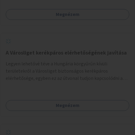
Megnézem
A Városliget kerékpáros elérhetőségének javítása
Legyen lehetővé téve a Hungária körgyűrűn kívüli
területekről a Városliget biztonságos kerékpáros
elérhetősége, egyben ez az útvonal tudjon kapcsolódni a
belváros felől érkező, már meglévő kerékpáros
útvonalakhoz is. Lehetséges kialakítások: 1. Ajtósi Dürer sor
kerékpárosbaráttá alakítása a Korong utcától kezdődően a
Megnézem
Dózsa György útig, és kapcsolatot kell biztosítani az István
utca és a Dembinszky utca felé (irányhelyesen) 2. Róna
utcától kezdődően az Erzsébet királyné útja a Zichy Mihály
útig, majd a Városliget belváros felé eső oldalán a Zichy