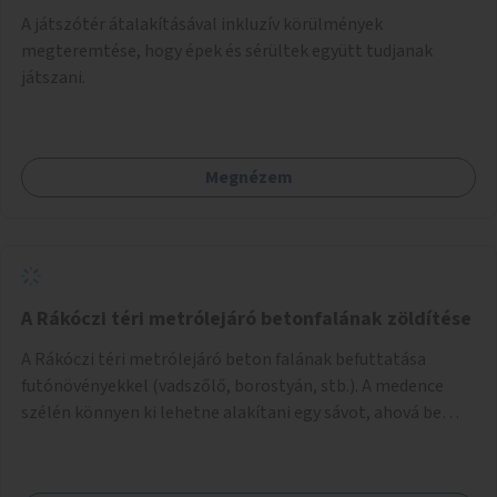
A játszótér átalakításával inkluzív körülmények
megteremtése, hogy épek és sérültek együtt tudjanak
játszani.
Megnézem
A Rákóczi téri metrólejáró betonfalának zöldítése
A Rákóczi téri metrólejáró beton falának befuttatása
futónövényekkel (vadszőlő, borostyán, stb.). A medence
szélén könnyen ki lehetne alakítani egy sávot, ahová be
lehetne ültetni a futónövényeket.