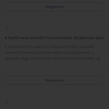
Megnézem
A textil nem szemét! Hasznosítsuk dizájnosan újra!
1. Hozzunk létre a város jól megközelíthető, központi
helyén textilek begyűjtésére alkalmas gyűjtőhelyet. 2.
Ugyanitt, hogy ne terheljük szállítással a környezetet, egy
textilválogató, -tisztító, -feldolgozó üzemet, ahol
megváltozott munkaképességűek (is) dolgozhatnak. 3.
Ugyanitt egy utcára nyíló bemutatótermet és üzletet, ahol
Megnézem
az elkészült termékek megnézhetők, megvásárolhatók.
(+webáruház) (Kb. min. 100 nm önkormányzati tulajdonú
helyiség szükséges.) A folyamat: 1. Válogatás 2. Mosás (A
még használható darabokat értékesíteni lehet az
üzletben.) 3. A textilek darabolása kisebb-nagyobb