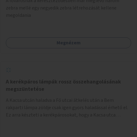
A fővárosnak a kereszteződésben már meglévő három
festményei mellett, L. Ritók Nóra (Igazgyöngy)
zebra mellé egy negyedik zebra létrehozását kellene
gyermekeinek elismert rajzaiból időszaki kiállítás is helyet
megoldania
kaphatna a térben. Segítségül Józsefváros önkormányzata,
a Fővárosi Roma Oktatási és Kulturális Központ szóba
jöhet.
Megnézem
A kerékpáros lámpák rossz összehangolásának
megszüntetése
A Kacsa utcán haladva a Fő utcai átkelés után a Bem
rakparti lámpa zöldje csak igen gyors haladással érhető el.
Ez arra készteti a kerékpárosokat, hogy a Kacsa utca
legalsó szakaszán végigszáguldjanak. Sajnos ráadásul ez a
szakasz a járdán vezet, a gyalogosokkal meg van osztva, így
különösen nagy a balesetveszély. A helyzet az ellenkező