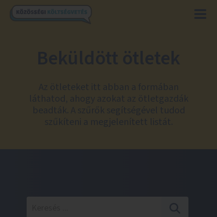
Beküldött ötletek
Az ötleteket itt abban a formában
láthatod, ahogy azokat az ötletgazdák
beadták. A szűrők segítségével tudod
szűkíteni a megjelenített listát.