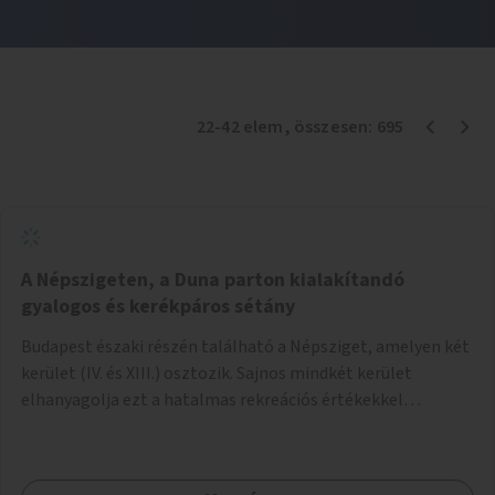
22
-
42
elem
, összesen:
695
A Népszigeten, a Duna parton kialakítandó
gyalogos és kerékpáros sétány
Budapest északi részén található a Népsziget, amelyen két
kerület (IV. és XIII.) osztozik. Sajnos mindkét kerület
elhanyagolja ezt a hatalmas rekreációs értékekkel
rendelkező területet. A sziget déli csúcsát a Meder utca
felől a gyalogos és kerékpáros forgalom egy gyalogos hídon
keresztül érheti el. Innen egy eléggé rossz állapotú