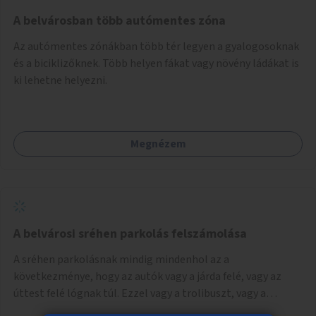
Mihály útról kapcsolatot kell létesíteni a Damjanich utca
felé.
A belvárosban több autómentes zóna
Az autómentes zónákban több tér legyen a gyalogosoknak
és a biciklizőknek. Több helyen fákat vagy növény ládákat is
ki lehetne helyezni.
Megnézem
A belvárosi sréhen parkolás felszámolása
A sréhen parkolásnak mindig mindenhol az a
következménye, hogy az autók vagy a járda felé, vagy az
úttest felé lógnak túl. Ezzel vagy a trolibuszt, vagy a
járókelőket akadályozva. Be kéne látni, hogy egy városban