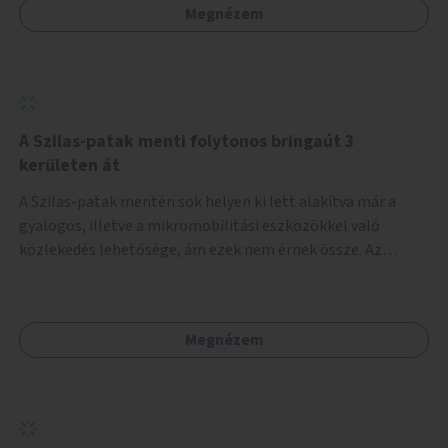
Megnézem
A Szilas-patak menti folytonos bringaút 3
kerületen át
A Szilas-patak mentén sok helyen ki lett alakítva már a
gyalogos, illetve a mikromobilitási eszközökkel való
közlekedés lehetősége, ám ezek nem érnek össze. Az
önkormányzat segítse, hogy a 4., a 15. és a 16. kerületi
szakaszok folytonossá válhassanak. Válasszon ki egy olyan
részt, amire hatásköre van és a költségvetési lehetőségek
Megnézem
keretéig valósítsa is meg.