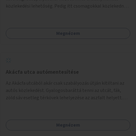
akciók, Fővárossal, kerületi összefogásokkal. Legyen
közlekedési lehetőség. Pedig itt csomagokkal közlekednek
elismerő díj az adó 1%-ot begyűjtő civil szervezeteknek,
(sokszor idős) emberek ezrével naponta. A metróban eleve
vagy más ösztönző játék erre.
2 lépcsősort kell megtenni felfelé/lefelé az utcaszintre,
hogy aztán több lépcsősort kelljen megtenni lefelé/felfelé
Megnézem
a buszpályaudvarra.
Akácfa utca autómentesítése
Az Akácfa utcából akár csak szabályozás útján kitiltani az
autós közlekedést. Gyalogosbaráttá tenni az utcát, fák,
zöld sáv esetleg térkövek lehelyezése az aszfalt helyett.
Viszont ez biztos túllépi a költségkeretet, ezért az is
haladás lenne, ha csak nem járnának itt autók.
Megnézem