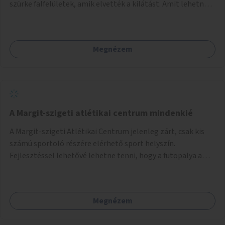
szürke falfelületek, amik elvették a kilátást. Amit lehetne:
1. Füvesíteni a lapostetőt. (A Mammut környéke Buda
legszomogosabb része). 2. A nagy szürke felületekre festeni
egy látképet, amit azok elvettek.
Megnézem
A Margit-szigeti atlétikai centrum mindenkié
A Margit-szigeti Atlétikai Centrum jelenleg zárt, csak kis
számú sportoló részére elérhető sport helyszín.
Fejlesztéssel lehetővé lehetne tenni, hogy a futopalya a
szabadidős sportolók részére is elérhetővé váljon,
beleertve a futókört és a füves pályát, kis focipályákat is.
Ehhez zárható tároló helyet, öltözőt, WC-t kell biztosítani.
Megnézem