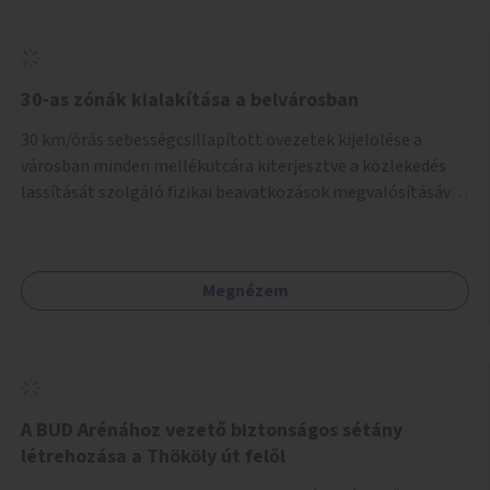
normál parkolóként is működhetnek.
30-as zónák kialakítása a belvárosban
30 km/órás sebességcsillapított övezetek kijelölése a
városban minden mellékutcára kiterjesztve a közlekedés
lassítását szolgáló fizikai beavatkozások megvalósításával,
egyben lehetővé téve ha a körülmények engedik az
egyirányú mellékutcák megnyitását a kétirányú kerékpáros
közlekedésnek. Elsőként az Alkotás utca - Villányi út -
Megnézem
Karolina út - Hamzsabégi út - Szerémi út - Könyves K. krt. -
Hungária krt. - Róbert K. krt. - Vörösvári út - Bécsi út -
Margit krt. - Krisztina krt. - Alkotás utca területen belüli
zónák kijelölése. A program indulhat a Nagykörúton belüli
területtel, majd az Akotás utcán belüli területtel.
A BUD Arénához vezető biztonságos sétány
létrehozása a Thököly út felől