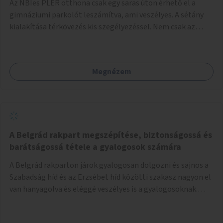
Az NBIes PLER otthona csak egy saras úton érhető el a
gimnáziumi parkolót leszámítva, ami veszélyes. A sétány
kialakítása térkövezés kis szegélyezéssel. Nem csak az
Aréna nagy számú látogatóját 710-1000 néző
meccsenként+ egyéb kulturális és kerületi rendezvények,
koncertek, bálok, jótékonysági események, választási
Megnézem
események -, a sármentes, méltó megközelítést, de a
közeli játszótérre érkezőket is szolgálná. A sétány
megközelítéséig a Thököly út közösségi közlekedéssel (
236 busz, 50-es villamos) már biztosított, a közvetlen
gyalogutas elérés a projekt keretében nem került
kialakításra.
A Belgrád rakpart megszépítése, biztonságossá és
barátságossá tétele a gyalogosok számára
A Belgrád rakparton járok gyalogosan dolgozni és sajnos a
Szabadság híd és az Erzsébet híd közötti szakasz nagyon el
van hanyagolva és eléggé veszélyes is a gyalogosoknak.
Ahol a MAHART épülete van, ott egy nagyon szűk járda van
és biztonsági korlát sincsen, hogy az autósoktól kicsit