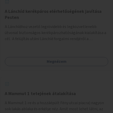
biztonságosan kerékpározható az Alagút, a Mészáros utca
és a Márvány utca is!
A Lánchíd kerékpáros elérhetőségének javítása
Pesten
A Lánchídhoz vezető legrövidebb és legközvetlenebb
útvonal biztonságos kerékpározhatóságának kialakítása a
cél. A felújítás utáni Lánchíd forgalmi rendjéről a
budapestiek dönthettek, amelyen a szavazók többsége a
kerékpárosbarát kialakításra tette a voksát - ezzel
megtörtént az első lépése annak, hogy a belváros
Megnézem
tengelyében is megerősödjön a Buda és Pest közötti
kerékpáros kapcsolat. Azonban a teljes siker eléréséhez
folytatásra van szükség, azaz a Lánchídra vezető utakon is
lehetővé kell tenni a kerékpárosbarát kialakítást. Legyen
biztonságosan kerékpározható a József Attila utca is!
A Mammut 1 tetejének átalakítása
A Mammut 1-re és a hozzáépült Fény utcai piacra) nagyon
sok lakás ablaka és erkélye néz. Amit most lehet látni, az