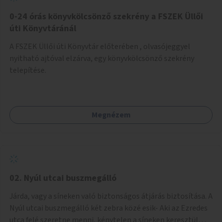
fenntartásához, évi 14-16 millió Ft-tal. A program hosszú
távú fenntarthatósága úgy lenne megvalósítható. hogy
0-24 órás könyvkölcsönző szekrény a FSZEK Üllői
részben "Támogató szolgálat" normatív támogatásából,
úti Könyvtáránál
részben pályázatokból, részben szülői hozzájárulásból,
A FSZEK Üllői úti Könyvtár előterében , olvasójeggyel
részben pedig a jelen pályázat által biztosított összegből.
nyitható ajtóval elzárva, egy könyvkölcsönző szekrény
A programban 8-10 szakember (gyógypedagógus,
telepítése.
pszichológus) működne közre. Fontos cél lenne, hogy
minden a programba bevont család az életminőségét
befolyásoló mértékű szakmai támogatást kapjon.
Megnézem
02. Nyúl utcai buszmegálló
Járda, vagy a síneken való biztonságos átjárás biztosítása. A
Nyúl utcai buszmegálló két zebra közé esik- Aki az Ezredes
utca felé szeretne menni, kénytelen a síneken keresztül