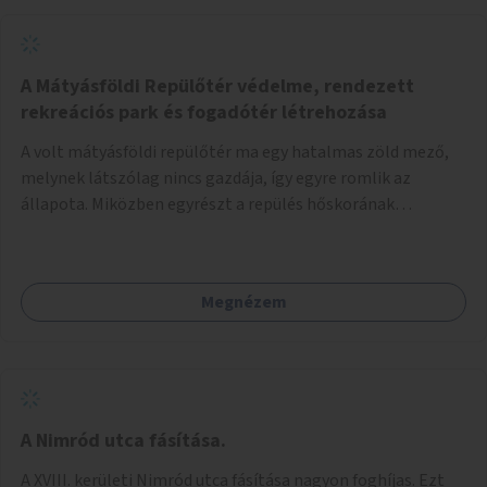
A Mátyásföldi Repülőtér védelme, rendezett
rekreációs park és fogadótér létrehozása
A volt mátyásföldi repülőtér ma egy hatalmas zöld mező,
melynek látszólag nincs gazdája, így egyre romlik az
állapota. Miközben egyrészt a repülés hőskorának
történelmi helyszíne, másrészt védett állatok lakhelye
(ürge, sisakos sáska), az emberek számára pedig kedvelt
kikapcsolódási helyszín: kocogók, kutyasétáltatók,
Megnézem
modellrepülők, sárkányeregetők, lovasok használják. A
Légcsavar utca felől szükség lenne fogadótér kialakítására
tájékoztató táblákkal az értékekről. A fogadótér fái alatt
kialakítható pihenőhely padokkal, kerékpártármaszokkal,
szemetesekkel, esőbeállóval, ami alkalmas kisebb
csoportok fogadására. A másik két bejárathoz is
A Nimród utca fásítása.
tájékoztató táblák kellenek, 1-1 pad, kuka, bringatámasz.
A XVIII. kerületi Nimród utca fásítása nagyon foghíjas. Ezt