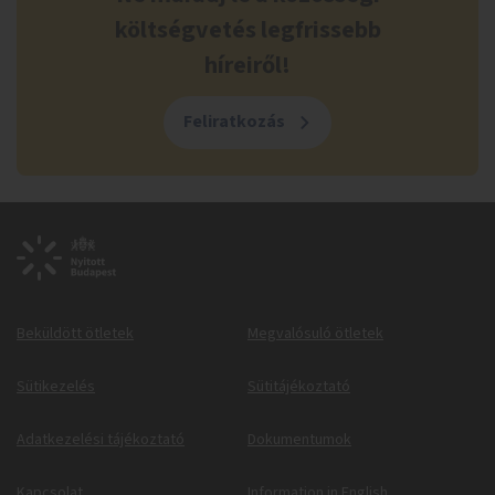
költségvetés legfrissebb
híreiről!
Feliratkozás
Beküldött ötletek
Megvalósuló ötletek
Sütikezelés
Sütitájékoztató
Adatkezelési tájékoztató
Dokumentumok
Kapcsolat
Information in English