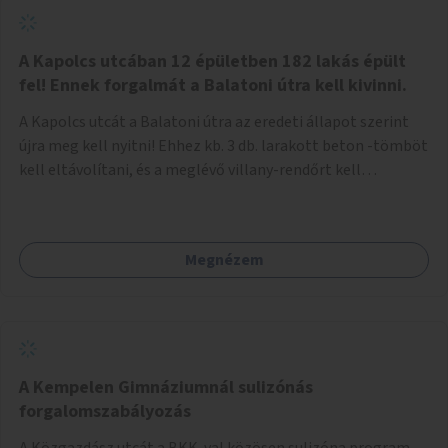
zötyögőssége elriassza a bringásokat a járdán
szálguldástól.
A Kapolcs utcában 12 épületben 182 lakás épült
fel! Ennek forgalmát a Balatoni útra kell kivinni.
A Kapolcs utcát a Balatoni útra az eredeti állapot szerint
újra meg kell nyitni! Ehhez kb. 3 db. larakott beton -tömböt
kell eltávolítani, és a meglévő villany-rendőrt kell
ősszhangba hozni, vagy szükség esetén azt ki kell azt
egészíteni! Így lehetővé válik a 12 épületben, a 182 db. új
lakásban élőknek, hogy a személyautójukkal
Megnézem
biztonságosan és egyszerűbben közlekedhessenek. A
kivitelezés becsült összege 12 millió Ft. Üdvözlettel: Buzna
Vilmos
A Kempelen Gimnáziumnál sulizónás
forgalomszabályozás
A Közgazdász utcát a BKK-val közösen sulizóna program