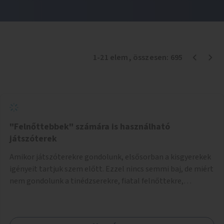
1
-
21
elem
, összesen:
695
"Felnőttebbek" számára is használható
játszóterek
Amikor játszóterekre gondolunk, elsősorban a kisgyerekek
igényeit tartjuk szem előtt. Ezzel nincs semmi baj, de miért
nem gondolunk a tinédzserekre, fiatal felnőttekre,
felnőttekre is? Minden korosztálynak lenne igénye arra,
hogy szórakozzon a szabadban, ám nincs erre kialakított
infrastruktúra. Az idősebb korosztályok játszóterének