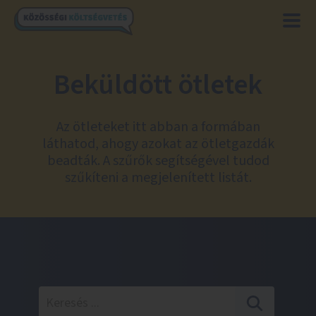
Beküldött ötletek
Az ötleteket itt abban a formában
láthatod, ahogy azokat az ötletgazdák
beadták. A szűrők segítségével tudod
szűkíteni a megjelenített listát.