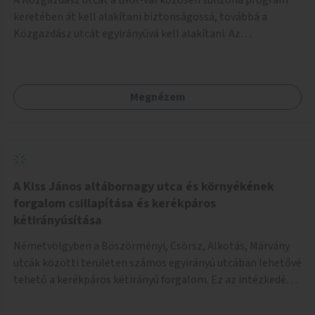
keretében át kell alakítani biztonságossá, továbbá a
Közgazdász utcát egyirányúvá kell alakítani. Az
egyirányúsításnál meg kell vizsgálni a Park utca forgalmát
is, mert akár összekapcsolható az egyirányusítás
kialakításával. A kettő között a Művelődés utca pedig
Megnézem
rendkívül balesetveszélyes és védett útszakasszá kell
nyilvánítani, stoptáblák! és 30km/h-ás
forgalomszabályozással! Kettő munkanem: sulizóna-
program és forgalomszabályozás (aktív/passzív) -
Közgazdász utca - Művelődés utca - Park utca tengelyen.
A Kiss János altábornagy utca és környékének
forgalom csillapítása és kerékpáros
kétirányúsítása
Németvölgyben a Böszörményi, Csörsz, Alkotás, Márvány
utcák közötti területen számos egyirányú utcában lehetővé
tehető a kerékpáros kétirányú forgalom. Ez az intézkedés
kiegészíthető 30-as zónával, hogy még inkább vonzó és
élhető legyen a környék.