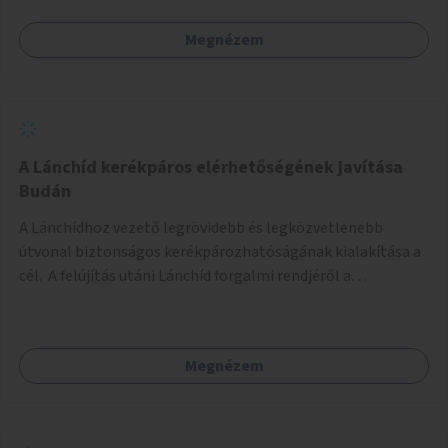
Megnézem
A Lánchíd kerékpáros elérhetőségének javítása
Budán
A Lánchídhoz vezető legrövidebb és legközvetlenebb
útvonal biztonságos kerékpározhatóságának kialakítása a
cél. A felújítás utáni Lánchíd forgalmi rendjéről a
budapestiek dönthettek, amelyen a szavazók többsége a
kerékpárosbarát kialakításra tette a voksát - ezzel
megtörtént az első lépése annak, hogy a belváros
Megnézem
tengelyében is megerősödjön a Buda és Pest közötti
kerékpáros kapcsolat. Azonban a teljes siker eléréséhez
folytatásra van szükség, azaz a Lánchídra vezető utakon is
lehetővé kell tenni a kerékpárosbarát kialakítást. Legyen