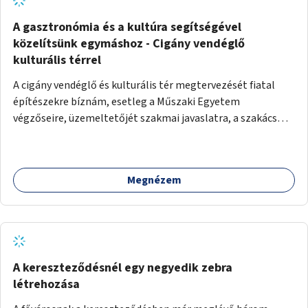
A gasztronómia és a kultúra segítségével
közelítsünk egymáshoz - Cigány vendéglő
kulturális térrel
A cigány vendéglő és kulturális tér megtervezését fiatal
építészekre bíznám, esetleg a Műszaki Egyetem
végzőseire, üzemeltetőjét szakmai javaslatra, a szakács
kiválasztását főzőverseny meghirdetésével. A vendéglő
kulturális tér is, talpraesett, elhivatott üzemeltetővel. A
hagyományos cigányzene mellett, koncertek, gitárestek,
Megnézem
jazz művészek, roma diákok fellépései színesítenék a
vendéglő atmoszféráját. Segítségül hívnám Molnár Áron
Noár-t, a társadalmi ügyeket támogató színész aktivistát,
a FreeSZFE hallgatóit, tanárait, teret adva az ő
kibontakozásuknak is. Színes, változatos műsor mellett
baráti körök alakulhatnak, hiszen a kultúra óriási kovász. A
A kereszteződésnél egy negyedik zebra
falakat nagy cigány festők, Péli Tamás, Szentandrássy
létrehozása
István 1-1 műve díszítené. Kortárs cigány művészek