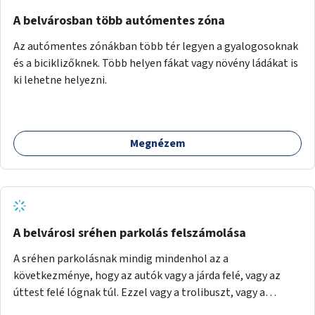
Mihály útról kapcsolatot kell létesíteni a Damjanich utca
felé.
A belvárosban több autómentes zóna
Az autómentes zónákban több tér legyen a gyalogosoknak
és a biciklizőknek. Több helyen fákat vagy növény ládákat is
ki lehetne helyezni.
Megnézem
A belvárosi sréhen parkolás felszámolása
A sréhen parkolásnak mindig mindenhol az a
következménye, hogy az autók vagy a járda felé, vagy az
úttest felé lógnak túl. Ezzel vagy a trolibuszt, vagy a
járókelőket akadályozva. Be kéne látni, hogy egy városban