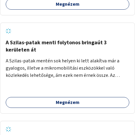
Megnézem
A Szilas-patak menti folytonos bringaút 3
kerületen át
A Szilas-patak mentén sok helyen ki lett alakítva már a
gyalogos, illetve a mikromobilitási eszközökkel való
közlekedés lehetősége, ám ezek nem érnek össze. Az
önkormányzat segítse, hogy a 4., a 15. és a 16. kerületi
szakaszok folytonossá válhassanak. Válasszon ki egy olyan
részt, amire hatásköre van és a költségvetési lehetőségek
Megnézem
keretéig valósítsa is meg.