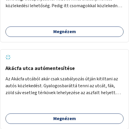
akciók, Fővárossal, kerületi összefogásokkal. Legyen
közlekedési lehetőség. Pedig itt csomagokkal közlekednek
elismerő díj az adó 1%-ot begyűjtő civil szervezeteknek,
(sokszor idős) emberek ezrével naponta. A metróban eleve
vagy más ösztönző játék erre.
2 lépcsősort kell megtenni felfelé/lefelé az utcaszintre,
hogy aztán több lépcsősort kelljen megtenni lefelé/felfelé
Megnézem
a buszpályaudvarra.
Akácfa utca autómentesítése
Az Akácfa utcából akár csak szabályozás útján kitiltani az
autós közlekedést. Gyalogosbaráttá tenni az utcát, fák,
zöld sáv esetleg térkövek lehelyezése az aszfalt helyett.
Viszont ez biztos túllépi a költségkeretet, ezért az is
haladás lenne, ha csak nem járnának itt autók.
Megnézem