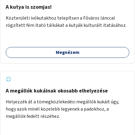
A kutya is szomjas!
Közterületi ivókutakhoz telepítsen a Főváros lánccal
rögzített fém itató tálkákat a kutyák kulturált itatásához.
Megnézem
A megállók kukáinak okosabb elhelyezése
Helyezzék át a tömegközlekedési megállók kukáit úgy,
hogy azok minél közelebb legyenek a padokhoz, a
megállók fedett részéhez.