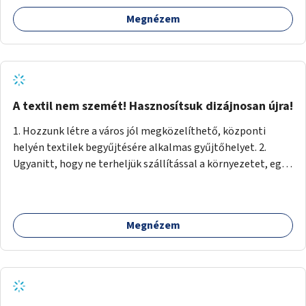
Megnézem
A textil nem szemét! Hasznosítsuk dizájnosan újra!
1. Hozzunk létre a város jól megközelíthető, központi
helyén textilek begyűjtésére alkalmas gyűjtőhelyet. 2.
Ugyanitt, hogy ne terheljük szállítással a környezetet, egy
textilválogató, -tisztító, -feldolgozó üzemet, ahol
megváltozott munkaképességűek (is) dolgozhatnak. 3.
Ugyanitt egy utcára nyíló bemutatótermet és üzletet, ahol
Megnézem
az elkészült termékek megnézhetők, megvásárolhatók.
(+webáruház) (Kb. min. 100 nm önkormányzati tulajdonú
helyiség szükséges.) A folyamat: 1. Válogatás 2. Mosás (A
még használható darabokat értékesíteni lehet az
üzletben.) 3. A textilek darabolása kisebb-nagyobb