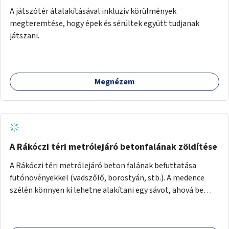
A játszótér átalakításával inkluzív körülmények
megteremtése, hogy épek és sérültek együtt tudjanak
játszani.
Megnézem
A Rákóczi téri metrólejáró betonfalának zöldítése
A Rákóczi téri metrólejáró beton falának befuttatása
futónövényekkel (vadszőlő, borostyán, stb.). A medence
szélén könnyen ki lehetne alakítani egy sávot, ahová be
lehetne ültetni a futónövényeket.