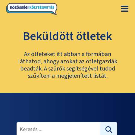
Beküldött ötletek
Az ötleteket itt abban a formában
láthatod, ahogy azokat az ötletgazdák
beadták. A szűrők segítségével tudod
szűkíteni a megjelenített listát.