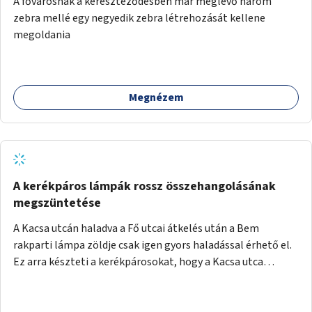
A fővárosnak a kereszteződésben már meglévő három
festményei mellett, L. Ritók Nóra (Igazgyöngy)
zebra mellé egy negyedik zebra létrehozását kellene
gyermekeinek elismert rajzaiból időszaki kiállítás is helyet
megoldania
kaphatna a térben. Segítségül Józsefváros önkormányzata,
a Fővárosi Roma Oktatási és Kulturális Központ szóba
jöhet.
Megnézem
A kerékpáros lámpák rossz összehangolásának
megszüntetése
A Kacsa utcán haladva a Fő utcai átkelés után a Bem
rakparti lámpa zöldje csak igen gyors haladással érhető el.
Ez arra készteti a kerékpárosokat, hogy a Kacsa utca
legalsó szakaszán végigszáguldjanak. Sajnos ráadásul ez a
szakasz a járdán vezet, a gyalogosokkal meg van osztva, így
különösen nagy a balesetveszély. A helyzet az ellenkező