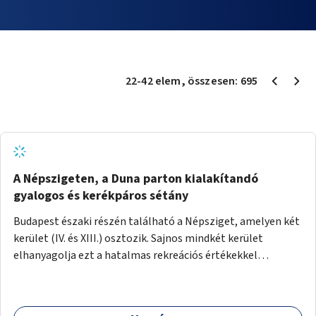
22
-
42
elem
, összesen:
695
A Népszigeten, a Duna parton kialakítandó
gyalogos és kerékpáros sétány
Budapest északi részén található a Népsziget, amelyen két
kerület (IV. és XIII.) osztozik. Sajnos mindkét kerület
elhanyagolja ezt a hatalmas rekreációs értékekkel
rendelkező területet. A sziget déli csúcsát a Meder utca
felől a gyalogos és kerékpáros forgalom egy gyalogos hídon
keresztül érheti el. Innen egy eléggé rossz állapotú