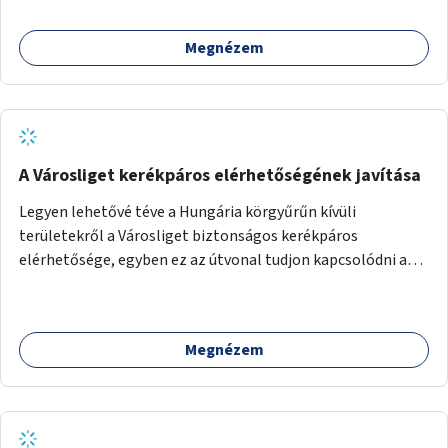
Megnézem
A Városliget kerékpáros elérhetőségének javítása
Legyen lehetővé téve a Hungária körgyűrűn kívüli
területekről a Városliget biztonságos kerékpáros
elérhetősége, egyben ez az útvonal tudjon kapcsolódni a
belváros felől érkező, már meglévő kerékpáros
útvonalakhoz is. Lehetséges kialakítások: 1. Ajtósi Dürer sor
kerékpárosbaráttá alakítása a Korong utcától kezdődően a
Megnézem
Dózsa György útig, és kapcsolatot kell biztosítani az István
utca és a Dembinszky utca felé (irányhelyesen) 2. Róna
utcától kezdődően az Erzsébet királyné útja a Zichy Mihály
útig, majd a Városliget belváros felé eső oldalán a Zichy