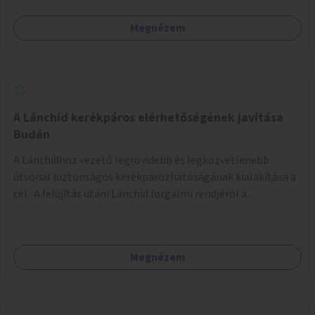
Megnézem
A Lánchíd kerékpáros elérhetőségének javítása
Budán
A Lánchídhoz vezető legrövidebb és legközvetlenebb
útvonal biztonságos kerékpározhatóságának kialakítása a
cél. A felújítás utáni Lánchíd forgalmi rendjéről a
budapestiek dönthettek, amelyen a szavazók többsége a
kerékpárosbarát kialakításra tette a voksát - ezzel
megtörtént az első lépése annak, hogy a belváros
Megnézem
tengelyében is megerősödjön a Buda és Pest közötti
kerékpáros kapcsolat. Azonban a teljes siker eléréséhez
folytatásra van szükség, azaz a Lánchídra vezető utakon is
lehetővé kell tenni a kerékpárosbarát kialakítást. Legyen