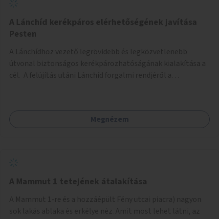
biztonságosan kerékpározható az Alagút, a Mészáros utca
és a Márvány utca is!
A Lánchíd kerékpáros elérhetőségének javítása
Pesten
A Lánchídhoz vezető legrövidebb és legközvetlenebb
útvonal biztonságos kerékpározhatóságának kialakítása a
cél. A felújítás utáni Lánchíd forgalmi rendjéről a
budapestiek dönthettek, amelyen a szavazók többsége a
kerékpárosbarát kialakításra tette a voksát - ezzel
megtörtént az első lépése annak, hogy a belváros
Megnézem
tengelyében is megerősödjön a Buda és Pest közötti
kerékpáros kapcsolat. Azonban a teljes siker eléréséhez
folytatásra van szükség, azaz a Lánchídra vezető utakon is
lehetővé kell tenni a kerékpárosbarát kialakítást. Legyen
biztonságosan kerékpározható a József Attila utca is!
A Mammut 1 tetejének átalakítása
A Mammut 1-re és a hozzáépült Fény utcai piacra) nagyon
sok lakás ablaka és erkélye néz. Amit most lehet látni, az