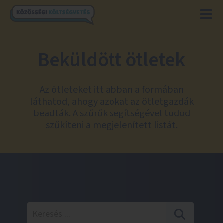
Beküldött ötletek
Az ötleteket itt abban a formában
láthatod, ahogy azokat az ötletgazdák
beadták. A szűrők segítségével tudod
szűkíteni a megjelenített listát.