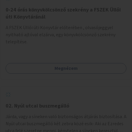
fenntartásához, évi 14-16 millió Ft-tal. A program hosszú
távú fenntarthatósága úgy lenne megvalósítható. hogy
0-24 órás könyvkölcsönző szekrény a FSZEK Üllői
részben "Támogató szolgálat" normatív támogatásából,
úti Könyvtáránál
részben pályázatokból, részben szülői hozzájárulásból,
A FSZEK Üllői úti Könyvtár előterében , olvasójeggyel
részben pedig a jelen pályázat által biztosított összegből.
nyitható ajtóval elzárva, egy könyvkölcsönző szekrény
A programban 8-10 szakember (gyógypedagógus,
telepítése.
pszichológus) működne közre. Fontos cél lenne, hogy
minden a programba bevont család az életminőségét
befolyásoló mértékű szakmai támogatást kapjon.
Megnézem
02. Nyúl utcai buszmegálló
Járda, vagy a síneken való biztonságos átjárás biztosítása. A
Nyúl utcai buszmegálló két zebra közé esik- Aki az Ezredes
utca felé szeretne menni, kénytelen a síneken keresztül