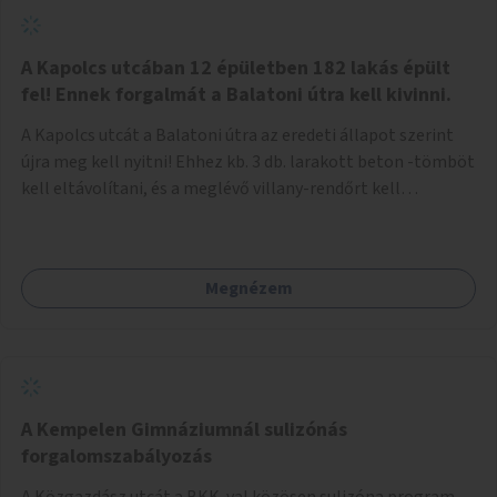
zötyögőssége elriassza a bringásokat a járdán
szálguldástól.
A Kapolcs utcában 12 épületben 182 lakás épült
fel! Ennek forgalmát a Balatoni útra kell kivinni.
A Kapolcs utcát a Balatoni útra az eredeti állapot szerint
újra meg kell nyitni! Ehhez kb. 3 db. larakott beton -tömböt
kell eltávolítani, és a meglévő villany-rendőrt kell
ősszhangba hozni, vagy szükség esetén azt ki kell azt
egészíteni! Így lehetővé válik a 12 épületben, a 182 db. új
lakásban élőknek, hogy a személyautójukkal
Megnézem
biztonságosan és egyszerűbben közlekedhessenek. A
kivitelezés becsült összege 12 millió Ft. Üdvözlettel: Buzna
Vilmos
A Kempelen Gimnáziumnál sulizónás
forgalomszabályozás
A Közgazdász utcát a BKK-val közösen sulizóna program