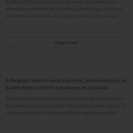
Az NBIes PLER otthona csak egy saras úton érhető el a
gimnáziumi parkolót leszámítva, ami veszélyes. A sétány
kialakítása térkövezés kis szegélyezéssel. Nem csak az
Aréna nagy számú látogatóját 710-1000 néző
meccsenként+ egyéb kulturális és kerületi rendezvények,
koncertek, bálok, jótékonysági események, választási
Megnézem
események -, a sármentes, méltó megközelítést, de a
közeli játszótérre érkezőket is szolgálná. A sétány
megközelítéséig a Thököly út közösségi közlekedéssel (
236 busz, 50-es villamos) már biztosított, a közvetlen
gyalogutas elérés a projekt keretében nem került
kialakításra.
A Belgrád rakpart megszépítése, biztonságossá és
barátságossá tétele a gyalogosok számára
A Belgrád rakparton járok gyalogosan dolgozni és sajnos a
Szabadság híd és az Erzsébet híd közötti szakasz nagyon el
van hanyagolva és eléggé veszélyes is a gyalogosoknak.
Ahol a MAHART épülete van, ott egy nagyon szűk járda van
és biztonsági korlát sincsen, hogy az autósoktól kicsit