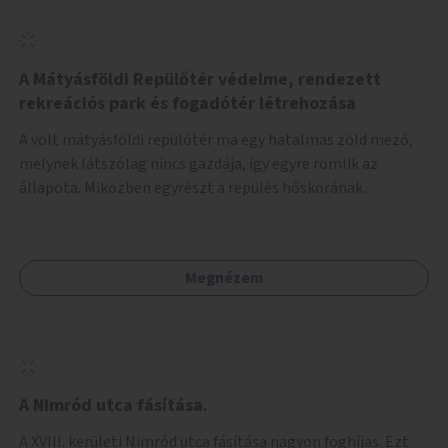
A Mátyásföldi Repülőtér védelme, rendezett
rekreációs park és fogadótér létrehozása
A volt mátyásföldi repülőtér ma egy hatalmas zöld mező,
melynek látszólag nincs gazdája, így egyre romlik az
állapota. Miközben egyrészt a repülés hőskorának
történelmi helyszíne, másrészt védett állatok lakhelye
(ürge, sisakos sáska), az emberek számára pedig kedvelt
kikapcsolódási helyszín: kocogók, kutyasétáltatók,
Megnézem
modellrepülők, sárkányeregetők, lovasok használják. A
Légcsavar utca felől szükség lenne fogadótér kialakítására
tájékoztató táblákkal az értékekről. A fogadótér fái alatt
kialakítható pihenőhely padokkal, kerékpártármaszokkal,
szemetesekkel, esőbeállóval, ami alkalmas kisebb
csoportok fogadására. A másik két bejárathoz is
A Nimród utca fásítása.
tájékoztató táblák kellenek, 1-1 pad, kuka, bringatámasz.
A XVIII. kerületi Nimród utca fásítása nagyon foghíjas. Ezt