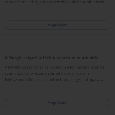
szürke falfelületek, amik elvették a kilátást. Amit lehetne:
1. Füvesíteni a lapostetőt. (A Mammut környéke Buda
legszomogosabb része). 2. A nagy szürke felületekre festeni
egy látképet, amit azok elvettek.
Megnézem
A Margit-szigeti atlétikai centrum mindenkié
A Margit-szigeti Atlétikai Centrum jelenleg zárt, csak kis
számú sportoló részére elérhető sport helyszín.
Fejlesztéssel lehetővé lehetne tenni, hogy a futopalya a
szabadidős sportolók részére is elérhetővé váljon,
beleertve a futókört és a füves pályát, kis focipályákat is.
Ehhez zárható tároló helyet, öltözőt, WC-t kell biztosítani.
Megnézem