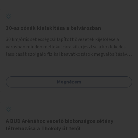
normál parkolóként is működhetnek.
30-as zónák kialakítása a belvárosban
30 km/órás sebességcsillapított övezetek kijelölése a
városban minden mellékutcára kiterjesztve a közlekedés
lassítását szolgáló fizikai beavatkozások megvalósításával,
egyben lehetővé téve ha a körülmények engedik az
egyirányú mellékutcák megnyitását a kétirányú kerékpáros
közlekedésnek. Elsőként az Alkotás utca - Villányi út -
Megnézem
Karolina út - Hamzsabégi út - Szerémi út - Könyves K. krt. -
Hungária krt. - Róbert K. krt. - Vörösvári út - Bécsi út -
Margit krt. - Krisztina krt. - Alkotás utca területen belüli
zónák kijelölése. A program indulhat a Nagykörúton belüli
területtel, majd az Akotás utcán belüli területtel.
A BUD Arénához vezető biztonságos sétány
létrehozása a Thököly út felől