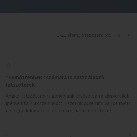
1
-
21
elem
, összesen:
695
"Felnőttebbek" számára is használható
játszóterek
Amikor játszóterekre gondolunk, elsősorban a kisgyerekek
igényeit tartjuk szem előtt. Ezzel nincs semmi baj, de miért
nem gondolunk a tinédzserekre, fiatal felnőttekre,
felnőttekre is? Minden korosztálynak lenne igénye arra,
hogy szórakozzon a szabadban, ám nincs erre kialakított
infrastruktúra. Az idősebb korosztályok játszóterének