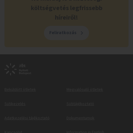
költségvetés legfrissebb
híreiről!
Feliratkozás
Beküldött ötletek
Megvalósuló ötletek
Sütikezelés
Sütitájékoztató
Adatkezelési tájékoztató
Dokumentumok
Kapcsolat
Information in English