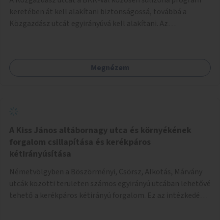
keretében át kell alakítani biztonságossá, továbbá a
Közgazdász utcát egyirányúvá kell alakítani. Az
egyirányúsításnál meg kell vizsgálni a Park utca forgalmát
is, mert akár összekapcsolható az egyirányusítás
kialakításával. A kettő között a Művelődés utca pedig
Megnézem
rendkívül balesetveszélyes és védett útszakasszá kell
nyilvánítani, stoptáblák! és 30km/h-ás
forgalomszabályozással! Kettő munkanem: sulizóna-
program és forgalomszabályozás (aktív/passzív) -
Közgazdász utca - Művelődés utca - Park utca tengelyen.
A Kiss János altábornagy utca és környékének
forgalom csillapítása és kerékpáros
kétirányúsítása
Németvölgyben a Böszörményi, Csörsz, Alkotás, Márvány
utcák közötti területen számos egyirányú utcában lehetővé
tehető a kerékpáros kétirányú forgalom. Ez az intézkedés
kiegészíthető 30-as zónával, hogy még inkább vonzó és
élhető legyen a környék.