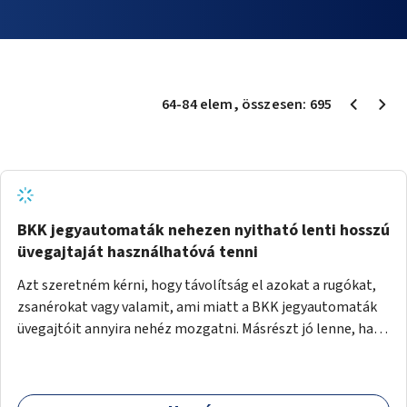
64
-
84
elem
, összesen:
695
BKK jegyautomaták nehezen nyitható lenti hosszú
üvegajtaját használhatóvá tenni
Azt szeretném kérni, hogy távolítság el azokat a rugókat,
zsanérokat vagy valamit, ami miatt a BKK jegyautomaták
üvegajtóit annyira nehéz mozgatni. Másrészt jó lenne, ha
nagy tároló dobozok kerülnének az automatákba, ahol a
fedő üveglapot teljesen fel lehet hajtani, hogy kényelmesen
ki lehessen venni az oda pottyanó jegyet.