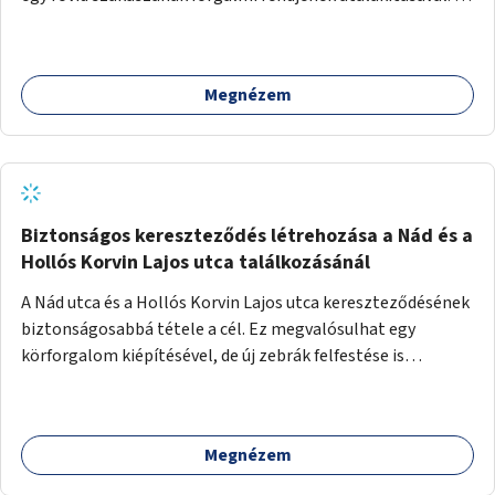
közterület "Sétáló és kerékpáros zónává" alakítása, illetve
a gépjárműforgalom teljes kizárása fizikai akadályokkal az
utcán játszó gyermekek védelmének érdekében.
Megnézem
Biztonságos kereszteződés létrehozása a Nád és a
Hollós Korvin Lajos utca találkozásánál
A Nád utca és a Hollós Korvin Lajos utca kereszteződésének
biztonságosabbá tétele a cél. Ez megvalósulhat egy
körforgalom kiépítésével, de új zebrák felfestése is
segíthet, vagy más módon is. A probléma pontos
kezelésének meghatározása szakmai feladat.
Megnézem