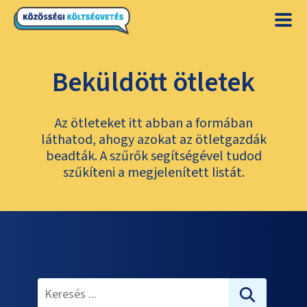
Beküldött ötletek
Az ötleteket itt abban a formában
láthatod, ahogy azokat az ötletgazdák
beadták. A szűrők segítségével tudod
szűkíteni a megjelenített listát.