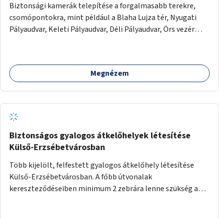
Biztonsági kamerák telepítése a forgalmasabb terekre,
csomópontokra, mint például a Blaha Lujza tér, Nyugati
Pályaudvar, Keleti Pályaudvar, Déli Pályaudvar, Örs vezér
tere, stb.
Megnézem
Biztonságos gyalogos átkelőhelyek létesítése
Külső-Erzsébetvárosban
Több kijelölt, felfestett gyalogos átkelőhely létesítése
Külső-Erzsébetvárosban. A főbb útvonalak
kereszteződéseiben minimum 2 zebrára lenne szükség a
gyakori 1 helyett, és a jobb kezes kis utcákban is
biztonságosabb lenne az átkelés, ha 2 zebra lenne egy-egy