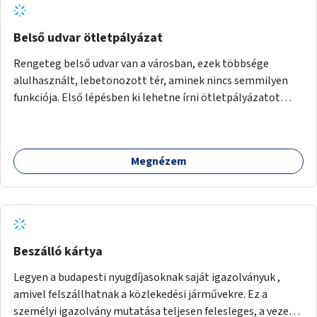
Belső udvar ötletpályázat
Rengeteg belső udvar van a városban, ezek többsége
alulhasznált, lebetonozott tér, aminek nincs semmilyen
funkciója. Első lépésben ki lehetne írni ötletpályázatot
ezeknek a tereknek a felhasználására, majd a legjobbakat
meg is lehetne valósítani. Részletesen: - pályázat kiírása
egyrészt szakembereknek (építészek, tájépítészek),
Megnézem
másrészt civiliek számára (lakók mit kezdenének a saját
belső udvarukkal, ha lenne rá pénz) - pályázat elbírásála
megvalósíthatóság, pénz és fenntarthatósági
szempontból (a lakók valóban kihasználják-e, fennmarad-e
a funkció) - legjobb ötletek megvalósítása - a legjobb
ötletek terjesztése (Fontos a lakó-építész-művész
Beszálló kártya
találkozó szervezése az első vagy második szakaszban.)
Legyen a budapesti nyugdíjasoknak saját igazolványuk ,
amivel felszállhatnak a közlekedési járművekre. Ez a
személyi igazolvány mutatása teljesen felesleges, a vezető