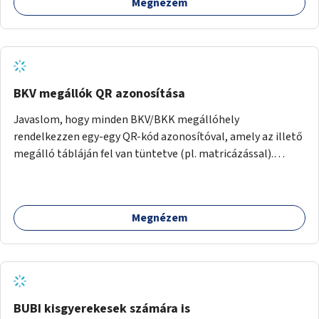
Megnézem
BKV megállók QR azonosítása
Javaslom, hogy minden BKV/BKK megállóhely
rendelkezzen egy-egy QR-kód azonosítóval, amely az illető
megálló tábláján fel van tüntetve (pl. matricázással).
Ennek mobilon való beszkennelésével (pl. a BudpestGO
applikációval) azonnal megjelenne az illető megálló
aktuális menetrendje, hasonlóan ahhoz, ahogy az a
Megnézem
BudapestGO-val megtehető a "Megállóhelyi indulások"
pontnál - csak nem kellene beírni, vagy listából kiválasztani
az éppen szóbanforgó megálló nevét. Gyorsabb és
kényelmesebb lenne minden olyan helyen, ahol nincsen
központilag vezérelt tájékoztató display.
BUBI kisgyerekesek számára is