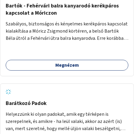
Bartók - Fehérvári balra kanyarodó kerékpáros
kapcsolat a Móriczon
Szabályos, biztonságos és kényelmes kerékpáros kapcsolat
kialakítása a Móricz Zsigmond körtéren, a belső Bartók
Béla útról a Fehérvári útra balra kanyarodva. Erre korábban
már készültek tervek, de nem valósultak meg.
Megnézem
Barátkozó Padok
Helyezzünk ki olyan padokat, amik egy térképen is
szerepelnek, és amikre - ha leül valaki, akkor az azért (is)
van, mert szeretné, hogy mellé üljön valaki beszélgetni,