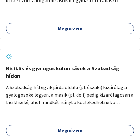
utca között a forgalmi sávokat egymástól elválasztó
középszigeteken a beton feltörése, talajjavítás és fasor,
sövény vagy lágyszárú évelőágyás létesítése szárazság-,
légszennyezés- és sótűrő növényekkel.
Megnézem
Biciklis és gyalogos külön sávok a Szabadság
hídon
A Szabadság híd egyik járda oldala (pl. északi) kizárólag a
gyalogosoké legyen, a másik (pl. déli) pedig kizárólagosan a
bicikliseké, ahol mindkét irányba közlekedhetnek a
gyalogosok és a biciklisek is a saját járda oldalukon. Ezt
felfestéssel és jelzőtáblákkal kell kijelölni több helyen.
Megnézem