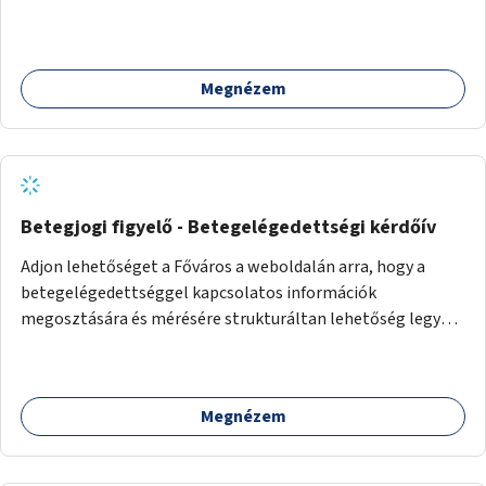
rá sem néz.
Megnézem
Betegjogi figyelő - Betegelégedettségi kérdőív
Adjon lehetőséget a Főváros a weboldalán arra, hogy a
betegelégedettséggel kapcsolatos információk
megosztására és mérésére strukturáltan lehetőség legyen.
Ezen belül adjon helyet egy olyan online kérdőívnek, ami a
betegelégedettséget méri a nemzetközi standardok
alapján.
Megnézem