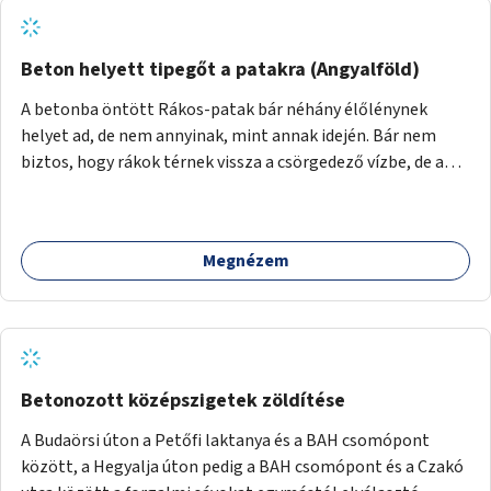
Beton helyett tipegőt a patakra (Angyalföld)
A betonba öntött Rákos-patak bár néhány élőlénynek
helyet ad, de nem annyinak, mint annak idején. Bár nem
biztos, hogy rákok térnek vissza a csörgedező vízbe, de a
betonmeder feltörésével, az ökológiai rehabilitációt
követően több állat és több növény találna lakhelyet
magának még ezen a városias szakaszon is, pláne, ha
Megnézem
tipegő vezetne át a patakon. Mivel tudjuk, hogy a meder
megújítása az egyik legdrágább beruházás, első körben egy
szakaszra, a Madarász Viktor utca és Göncöl utca közötti
szakaszon képzeljük el a beruházást.
Betonozott középszigetek zöldítése
A Budaörsi úton a Petőfi laktanya és a BAH csomópont
között, a Hegyalja úton pedig a BAH csomópont és a Czakó