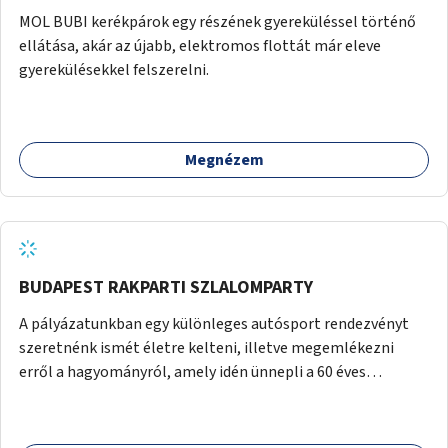
MOL BUBI kerékpárok egy részének gyereküléssel történő
ellátása, akár az újabb, elektromos flottát már eleve
gyerekülésekkel felszerelni.
Megnézem
BUDAPEST RAKPARTI SZLALOMPARTY
A pályázatunkban egy különleges autósport rendezvényt
szeretnénk ismét életre kelteni, illetve megemlékezni
erről a hagyományról, amely idén ünnepli a 60 éves
évfordulóját. Korábban a BME hallgatói szervezték a
Műegyetem előtti bójakerülgető versenyt, mely autósport
eseményt minden évben megrendezésre került az egyetem