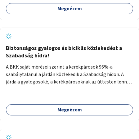
kereszteződésben.
Megnézem
Biztonságos gyalogos és biciklis közlekedést a
Szabadság hídra!
A BKK saját mérései szerint a kerékpárosok 96%-a
szabálytalanul a járdán közlekedik a Szabadság hídon. A
járda a gyalogosoké, a kerékpárosoknak az úttesten lenne a
helyük. Kérem, alakítsanak ki biztonságos kerékpáros
közlekedési lehetőséget a Szabadság híd úttestjén, a
biciklisek kapjanak külön lámpaciklust, hogy ne az autókkal
Megnézem
együtt kelljen felhajtaniuk a hídra, és fessék fel az
egyértelmű jelzéseket, amik megmutatják a bicikliseknek:
a járdán tekerni tilos, átkelni kizárólag az úttesten szabad.