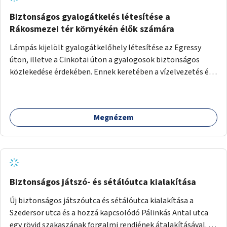
Biztonságos gyalogátkelés létesítése a
Rákosmezei tér környékén élők számára
Lámpás kijelölt gyalogátkelőhely létesítése az Egressy
úton, illetve a Cinkotai úton a gyalogosok biztonságos
közlekedése érdekében. Ennek keretében a vízelvezetés és
a közvilágítás fejlesztése is.
Megnézem
Biztonságos játszó- és sétálóutca kialakítása
Új biztonságos játszóutca és sétálóutca kialakítása a
Szedersor utca és a hozzá kapcsolódó Pálinkás Antal utca
egy rövid szakaszának forgalmi rendjének átalakításával. A