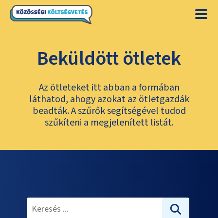
Beküldött ötletek
Az ötleteket itt abban a formában
láthatod, ahogy azokat az ötletgazdák
beadták. A szűrők segítségével tudod
szűkíteni a megjelenített listát.