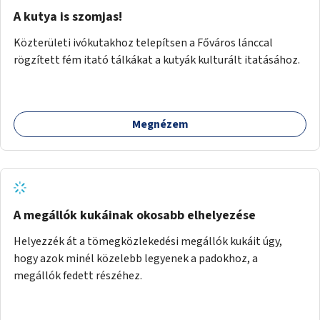
A kutya is szomjas!
Közterületi ivókutakhoz telepítsen a Főváros lánccal
rögzített fém itató tálkákat a kutyák kulturált itatásához.
Megnézem
A megállók kukáinak okosabb elhelyezése
Helyezzék át a tömegközlekedési megállók kukáit úgy,
hogy azok minél közelebb legyenek a padokhoz, a
megállók fedett részéhez.