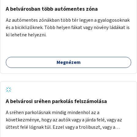
Mihály útról kapcsolatot kell létesíteni a Damjanich utca
felé.
A belvárosban több autómentes zóna
Az autómentes zónákban több tér legyen a gyalogosoknak
és a biciklizőknek. Több helyen fákat vagy növény ládákat is
ki lehetne helyezni.
Megnézem
A belvárosi sréhen parkolás felszámolása
A sréhen parkolásnak mindig mindenhol az a
következménye, hogy az autók vagy a járda felé, vagy az
úttest felé lógnak túl. Ezzel vagy a trolibuszt, vagy a
járókelőket akadályozva. Be kéne látni, hogy egy városban