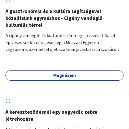
A gasztronómia és a kultúra segítségével
közelítsünk egymáshoz - Cigány vendéglő
kulturális térrel
A cigány vendéglő és kulturális tér megtervezését fiatal
építészekre bíznám, esetleg a Műszaki Egyetem
végzőseire, üzemeltetőjét szakmai javaslatra, a szakács
kiválasztását főzőverseny meghirdetésével. A vendéglő
kulturális tér is, talpraesett, elhivatott üzemeltetővel. A
hagyományos cigányzene mellett, koncertek, gitárestek,
Megnézem
jazz művészek, roma diákok fellépései színesítenék a
vendéglő atmoszféráját. Segítségül hívnám Molnár Áron
Noár-t, a társadalmi ügyeket támogató színész aktivistát,
a FreeSZFE hallgatóit, tanárait, teret adva az ő
kibontakozásuknak is. Színes, változatos műsor mellett
baráti körök alakulhatnak, hiszen a kultúra óriási kovász. A
A kereszteződésnél egy negyedik zebra
falakat nagy cigány festők, Péli Tamás, Szentandrássy
létrehozása
István 1-1 műve díszítené. Kortárs cigány művészek