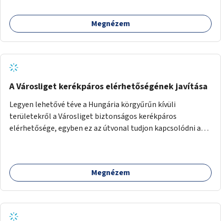
Megnézem
A Városliget kerékpáros elérhetőségének javítása
Legyen lehetővé téve a Hungária körgyűrűn kívüli
területekről a Városliget biztonságos kerékpáros
elérhetősége, egyben ez az útvonal tudjon kapcsolódni a
belváros felől érkező, már meglévő kerékpáros
útvonalakhoz is. Lehetséges kialakítások: 1. Ajtósi Dürer sor
kerékpárosbaráttá alakítása a Korong utcától kezdődően a
Megnézem
Dózsa György útig, és kapcsolatot kell biztosítani az István
utca és a Dembinszky utca felé (irányhelyesen) 2. Róna
utcától kezdődően az Erzsébet királyné útja a Zichy Mihály
útig, majd a Városliget belváros felé eső oldalán a Zichy