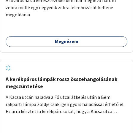
A fővárosnak a kereszteződésben már meglévő három
festményei mellett, L. Ritók Nóra (Igazgyöngy)
zebra mellé egy negyedik zebra létrehozását kellene
gyermekeinek elismert rajzaiból időszaki kiállítás is helyet
megoldania
kaphatna a térben. Segítségül Józsefváros önkormányzata,
a Fővárosi Roma Oktatási és Kulturális Központ szóba
jöhet.
Megnézem
A kerékpáros lámpák rossz összehangolásának
megszüntetése
A Kacsa utcán haladva a Fő utcai átkelés után a Bem
rakparti lámpa zöldje csak igen gyors haladással érhető el.
Ez arra készteti a kerékpárosokat, hogy a Kacsa utca
legalsó szakaszán végigszáguldjanak. Sajnos ráadásul ez a
szakasz a járdán vezet, a gyalogosokkal meg van osztva, így
különösen nagy a balesetveszély. A helyzet az ellenkező