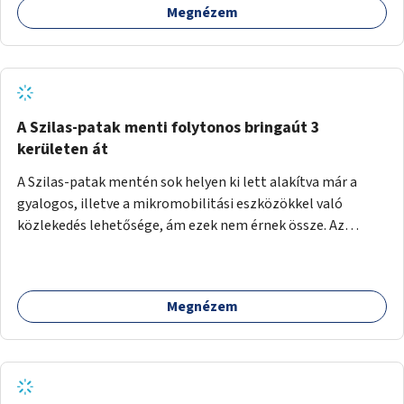
Megnézem
A Szilas-patak menti folytonos bringaút 3
kerületen át
A Szilas-patak mentén sok helyen ki lett alakítva már a
gyalogos, illetve a mikromobilitási eszközökkel való
közlekedés lehetősége, ám ezek nem érnek össze. Az
önkormányzat segítse, hogy a 4., a 15. és a 16. kerületi
szakaszok folytonossá válhassanak. Válasszon ki egy olyan
részt, amire hatásköre van és a költségvetési lehetőségek
Megnézem
keretéig valósítsa is meg.