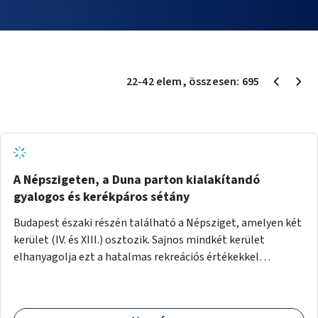
22
-
42
elem
, összesen:
695
A Népszigeten, a Duna parton kialakítandó
gyalogos és kerékpáros sétány
Budapest északi részén található a Népsziget, amelyen két
kerület (IV. és XIII.) osztozik. Sajnos mindkét kerület
elhanyagolja ezt a hatalmas rekreációs értékekkel
rendelkező területet. A sziget déli csúcsát a Meder utca
felől a gyalogos és kerékpáros forgalom egy gyalogos hídon
keresztül érheti el. Innen egy eléggé rossz állapotú