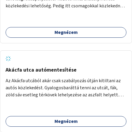
akciók, Fővárossal, kerületi összefogásokkal. Legyen
közlekedési lehetőség. Pedig itt csomagokkal közlekednek
elismerő díj az adó 1%-ot begyűjtő civil szervezeteknek,
(sokszor idős) emberek ezrével naponta. A metróban eleve
vagy más ösztönző játék erre.
2 lépcsősort kell megtenni felfelé/lefelé az utcaszintre,
hogy aztán több lépcsősort kelljen megtenni lefelé/felfelé
Megnézem
a buszpályaudvarra.
Akácfa utca autómentesítése
Az Akácfa utcából akár csak szabályozás útján kitiltani az
autós közlekedést. Gyalogosbaráttá tenni az utcát, fák,
zöld sáv esetleg térkövek lehelyezése az aszfalt helyett.
Viszont ez biztos túllépi a költségkeretet, ezért az is
haladás lenne, ha csak nem járnának itt autók.
Megnézem