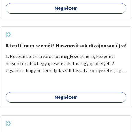
Megnézem
A textil nem szemét! Hasznosítsuk dizájnosan újra!
1. Hozzunk létre a város jól megközelíthető, központi
helyén textilek begyűjtésére alkalmas gyűjtőhelyet. 2.
Ugyanitt, hogy ne terheljük szállítással a környezetet, egy
textilválogató, -tisztító, -feldolgozó üzemet, ahol
megváltozott munkaképességűek (is) dolgozhatnak. 3.
Ugyanitt egy utcára nyíló bemutatótermet és üzletet, ahol
Megnézem
az elkészült termékek megnézhetők, megvásárolhatók.
(+webáruház) (Kb. min. 100 nm önkormányzati tulajdonú
helyiség szükséges.) A folyamat: 1. Válogatás 2. Mosás (A
még használható darabokat értékesíteni lehet az
üzletben.) 3. A textilek darabolása kisebb-nagyobb