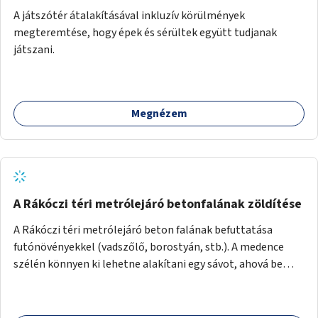
A játszótér átalakításával inkluzív körülmények
megteremtése, hogy épek és sérültek együtt tudjanak
játszani.
Megnézem
A Rákóczi téri metrólejáró betonfalának zöldítése
A Rákóczi téri metrólejáró beton falának befuttatása
futónövényekkel (vadszőlő, borostyán, stb.). A medence
szélén könnyen ki lehetne alakítani egy sávot, ahová be
lehetne ültetni a futónövényeket.