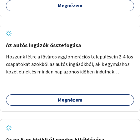
Megnézem
Az autós ingázók összefogása
Hozzunk létre a főváros agglomerációs településein 2-4 fős
csapatokat azokból az autós ingázókból, akik egymáshoz
közel élnek és minden nap azonos időben indulnak
munkába. Felváltva szállítják egymást egy főváros peremi
közlekedési csomópontba, onnan tömegközlekedéssel
jutnak el a munkahelyre. Délután ugyanitt találkoznak és az
Megnézem
aznapra kijelölt valamelyik szállító autóján hazamennek. A
rendszert egy mobil applikáció irányítja, amely regisztrálja
a jelentkezőket, megalakítja a csoportokat, irányítja a
csoportok tevékenységét (kijelöli a szállítókat), végzi az
adminisztrációt. A településeken az ingázók
szervezkedésének lehetőségét óriásplakáton lehetne
Az eu 6-os bicikli út rendes kitáblázása