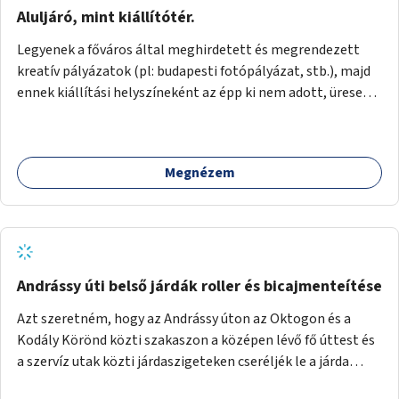
jelenhetnének meg alkalmat adva a bemutatkozásra -
Aluljáró, mint kiállítótér.
szélesebb körben való ismertségre. Ezek a teljesség igénye
Legyenek a főváros által meghirdetett és megrendezett
nélkül lehetnének: kortárs bútorok, világítás, játék,
kreatív pályázatok (pl: budapesti fotópályázat, stb.), majd
lakástextil, grafikai munkák, street art, szobrok,
ennek kiállítási helyszíneként az épp ki nem adott, üresen
térplasztikák stb.
álló önkormányzati üzlethelységek, elsősorban a
metróhoz vezető aluljáróknál lévő üzlethelyiségek
legyenek felhasználva.
Megnézem
Andrássy úti belső járdák roller és bicajmenteítése
Azt szeretném, hogy az Andrássy úton az Oktogon és a
Kodály Körönd közti szakaszon a középen lévő fő úttest és
a szervíz utak közti járdaszigeteken cseréljék le a járda
aszfalt burkolatát olyan fajta kis macskakövekre, mint