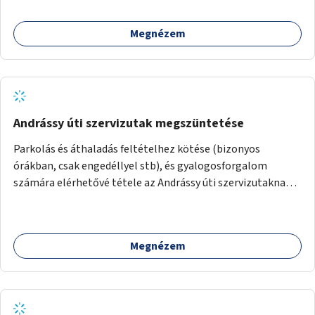
amikkel ugyanezek a járdaszigetek a Kodály és a Hősök tere
közt vannak borítva.
Megnézem
Andrássy úti szervizutak megszüntetése
Parkolás és áthaladás feltételhez kötése (bizonyos
órákban, csak engedéllyel stb), és gyalogosforgalom
számára elérhetővé tétele az Andrássy úti szervizutaknak. A
fő prioritás turisztikai szempontból úgy gondolom az
Oktogon és Kodály körönd közötti rész átalakítása lenne.
Megnézem