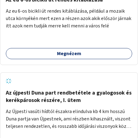
népszerűsíteni, a rendszer működésének leírására és a és a
Az eu 6-os bicikli út rendes kitáblázása, például a mozaik
jelentkezésre egy webapp szolgál. Feladatok
utca környékén mert ezen a részen azok akik először járnak
(finanszírozás): Marketing: óriásplakátok, weblap, rádió és
itt azok nem tudják merre kell menni a város felé
TV interjúk, stb. Weblap készítése Mobitelefonos
applikáció készítése a rendszer irányítására Pilot
implementáció
Megnézem
Az újpesti Duna part rendbetétele a gyalogosok és
kerékpárosok részére, I. ütem
Az Újpesti vasúti hídtól északra elindulva kb 4 km hosszú
Duna partja van Újpestnek, ami részben kihasznált, viszont
teljesen rendezetlen, és rosszabb időjárási viszonyok közt
szinte járhatatlan. Az első ütemben a Népsziget Újpesti