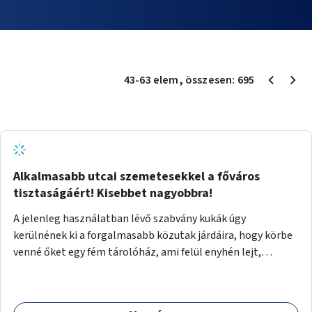
43
-
63
elem
, összesen:
695
Alkalmasabb utcai szemetesekkel a főváros
tisztaságáért! Kisebbet nagyobbra!
A jelenleg használatban lévő szabvány kukák úgy
kerülnének ki a forgalmasabb közutak járdáira, hogy körbe
venné őket egy fém tárolóház, ami felül enyhén lejt,
közepén kör/négyzet alakú nyílással, fölötte a fémház
födéme (teteje) óvja az esőtől, madaraktól a szemetest. A
kukák nyitott tetővel kerülnek a tárolóba, így a bedobott