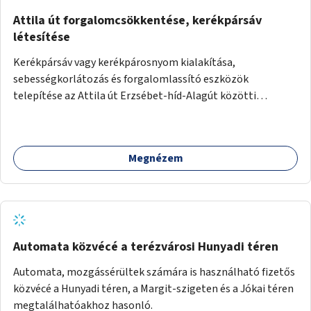
Attila út forgalomcsökkentése, kerékpársáv
létesítése
Kerékpársáv vagy kerékpárosnyom kialakítása,
sebességkorlátozás és forgalomlassító eszközök
telepítése az Attila út Erzsébet-híd-Alagút közötti
szakaszán.
Megnézem
Automata közvécé a terézvárosi Hunyadi téren
Automata, mozgássérültek számára is használható fizetős
közvécé a Hunyadi téren, a Margit-szigeten és a Jókai téren
megtalálhatóakhoz hasonló.