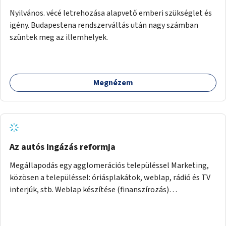
Nyilvános. vécé letrehozása alapvető emberi szükséglet és
igény. Budapestena rendszerváltás után nagy számban
szüntek meg az illemhelyek.
Megnézem
Az autós ingázás reformja
Megállapodás egy agglomerációs településsel Marketing,
közösen a településsel: óriásplakátok, weblap, rádió és TV
interjúk, stb. Weblap készítése (finanszírozás)
Mobitelefonos applikáció készítése a rendszer irányítására
(finanszírozás) Pilot implementáció megvalósítása