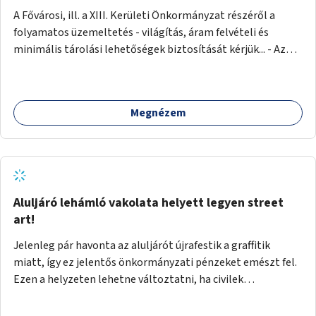
A Fővárosi, ill. a XIII. Kerületi Önkormányzat részéről a
folyamatos üzemeltetés - világítás, áram felvételi és
minimális tárolási lehetőségek biztosítását kérjük... - Az
igénybe venni kívánt fő falfelület - a Csanády u. felőli
lejárótól jobbra eső hosszú falrész... Ld.: foto melléklet az
aluljáróról... A technikai kialakítás úgy történhetne, hogy
Megnézem
faléc keret rendszer lenne néhány helyen a falakra rögzítve,
- az alkotások pedig különböző méretű Mdf-farost
lemezeken elkészülve felcsavarozhatóak lennének...
Ilymódon a kiállítás váltásokkor cserélhetők és az aluljáró
falaira közvetlenül nem kerülnek alkotások... Az aluljáró
végén található beugró (a telefonkészülékek voltak ott) -
Aluljáró lehámló vakolata helyett legyen street
átlátszó (plexi?) lemezekkel leválasztva, zárható kis
art!
kiállító térré kialakítva kisebb méretű alkotások számára...
Jelenleg pár havonta az aluljárót újrafestik a graffitik
Járulékosan a két (fő)lejáró korlátján figyelem felhívó
miatt, így ez jelentős önkormányzati pénzeket emészt fel.
feliratok elhelyezése...
Ezen a helyzeten lehetne változtatni, ha civilek
bevonásával legális street art fallá alakulna át. Az
önkormányzat adjon lehetőséget civileknek kialakítani egy