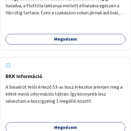
balesetveszélyes.
haladva, a Flottilla laktanya mellett elhaladva egészen a
Váci útig tartana. Ezen a szakaszon sokan járnak autóval,
tehát itt a sétány kialakítása tartós módon kell, hogy
megtörténjen. Sokan vannak, akik a helyi evezős klubokat
látogatják, de sokan csak a séta kedvéért és a kerékpározás
Megnézem
kedvéért járnak erre. Rossz időben ez a szakasz is részben
járhatatlan.
BKK információ
A Sasadi út felől érkező 53-as busz érkezése jelenjen meg a
kifelé menő információs táblán. Így könnyebb lesz
választani a busz/gyalog 1 megálló között.
Megnézem