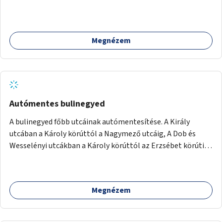
Megnézem
Autómentes bulinegyed
A bulinegyed főbb utcáinak autómentesítése. A Király
utcában a Károly körúttól a Nagymező utcáig, A Dob és
Wesselényi utcákban a Károly körúttól az Erzsébet körútig
az autós forgalom időszakos korlátozása vagy teljes
megszűntetése.
Megnézem