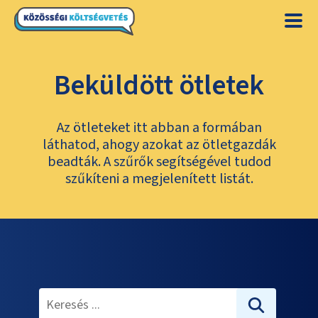
Beküldött ötletek
Az ötleteket itt abban a formában
láthatod, ahogy azokat az ötletgazdák
beadták. A szűrők segítségével tudod
szűkíteni a megjelenített listát.