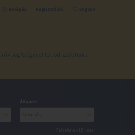
Belépés
Regisztráció
English
űrők segítségével tudod szűkíteni a
Állapot:
Feltételek törlése