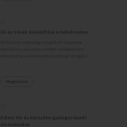
30-as zónák kialakítása a belvárosban
30 km/órás sebességcsillapított övezetek
kijelölése a városban minden mellékutcára
kiterjesztve a közlekedés lassítását szolgáló
fizikai beavatkozások megvalósításával,
egyben lehetővé téve ha a körülmények
engedik az egyirányú mellékutcák megnyitását
Megnézem
a kétirányú kerékpáros közlekedésnek.
Elsőként az Alkotás utca - Villányi út - Karolina
út - Hamzsabégi út - Szerémi út - Könyves K.
krt. - Hungária krt. - Róbert K. krt. - Vörösvári út
- Bécsi út - Margit krt. - Krisztina krt. - Alkotás
utca területen belüli zónák kijelölése. A
A Bem tér és környéke gyalogos-barát
program indulhat a Nagykörúton belüli
átrendezése