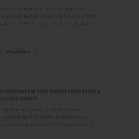
területtel, majd az Akotás utcán belüli
Budán a Bem József téren van egy ívesen
területtel.
kanyarodó autóút (amelyik Észak felől a Bem
rakpartról vezeti a forgalmat a Fő utcába). Ezt
az autós sávot kéne áthelyezni oly módon,
hogy az nem átszeli, hanem megkerüli a teret
először Keletről, aztán Dél felől, és így
Megnézem
megszüntetni a teret átlósan kettévágó utat.
Másrészt felszámolni a Bem tér Északi részén
lévő autóút Duna felé eső felét. Harmadrészt
sétáló utcává tenni a Bodrog utcát.
A Hamzsabégi úton legyen külön járda a
bicajút mellett
Elkülönített gyalog járda létesítése a
Hamzsabégi út Bogdánfy utcához közeli
szakaszán a parkon át a Szerémi sorral való
kereszteződésig. A kerékpárút Északi oldalára