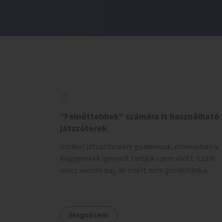
"Felnőttebbek" számára is használható
játszóterek
Amikor játszóterekre gondolunk, elsősorban a
kisgyerekek igényeit tartjuk szem előtt. Ezzel
nincs semmi baj, de miért nem gondolunk a
tinédzserekre, fiatal felnőttekre, felnőttekre
is? Minden korosztálynak lenne igénye arra,
hogy szórakozzon a szabadban, ám nincs erre
Megnézem
kialakított infrastruktúra. Az idősebb