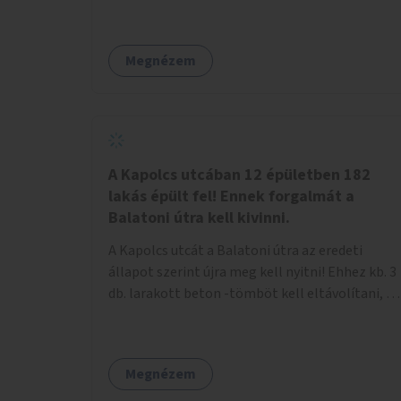
Megnézem
A Kapolcs utcában 12 épületben 182
lakás épült fel! Ennek forgalmát a
Balatoni útra kell kivinni.
A Kapolcs utcát a Balatoni útra az eredeti
állapot szerint újra meg kell nyitni! Ehhez kb. 3
db. larakott beton -tömböt kell eltávolítani, és
a meglévő villany-rendőrt kell ősszhangba
hozni, vagy szükség esetén azt ki kell azt
egészíteni! Így lehetővé válik a 12 épületben, a
Megnézem
182 db. új lakásban élőknek, hogy a
személyautójukkal biztonságosan és