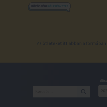
Az ötleteket itt abban a formában 
Idős