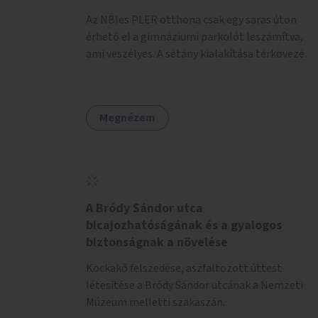
pénzbe, mert csak a táblát kellene hátrább
Az NBIes PLER otthona csak egy saras úton
tenni.
érhető el a gimnáziumi parkolót leszámítva,
ami veszélyes. A sétány kialakítása térkövezés
kis szegélyezéssel. Nem csak az Aréna nagy
számú látogatóját 710-1000 néző
meccsenként+ egyéb kulturális és kerületi
Megnézem
rendezvények, koncertek, bálok, jótékonysági
események, választási események -, a
sármentes, méltó megközelítést, de a közeli
játszótérre érkezőket is szolgálná. A sétány
megközelítéséig a Thököly út közösségi
közlekedéssel ( 236 busz, 50-es villamos) már
A Bródy Sándor utca
biztosított, a közvetlen gyalogutas elérés a
bicajozhatóságának és a gyalogos
projekt keretében nem került kialakításra.
biztonságnak a növelése
Kockakő felszedése, aszfaltozott úttest
létesítése a Bródy Sándor utcának a Nemzeti
Múzeum melletti szakaszán.