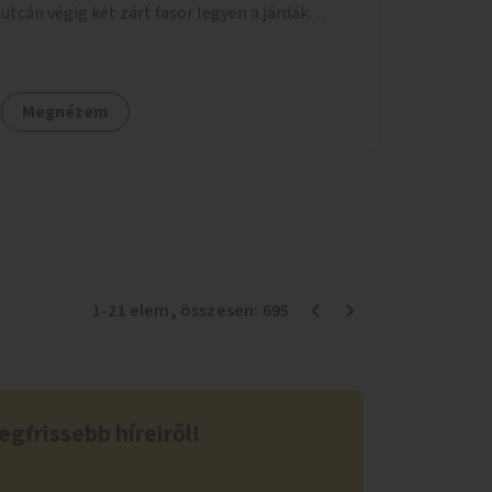
utcán végig két zárt fasor legyen a járdák
mellett.
Megnézem
1
-
21
elem
, összesen:
695
egfrissebb híreiről!