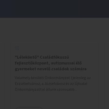
"Léleköntő" Családfókuszú
fejlesztőközpont, autizmussal élő
gyermeket nevelő családok számára
Valamely kerületi Önkormányzat (jelenleg az
Erzsébetvárosi, a Józsefvárosi és az Újbudai
Önkormányzattal állunk szorosabb
kapcsolatban) által felajánlott kb. 200nm-es
ingatlan lehetne alkalmas a program
helyszínéül. Egy konkrét helyszínt már