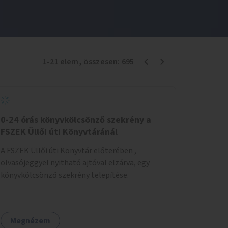
1
-
21
elem
, összesen:
695
0-24 órás könyvkölcsönző szekrény a
FSZEK Üllői úti Könyvtáránál
A FSZEK Üllői úti Könyvtár előterében ,
olvasójeggyel nyitható ajtóval elzárva, egy
könyvkölcsönző szekrény telepítése.
Megnézem