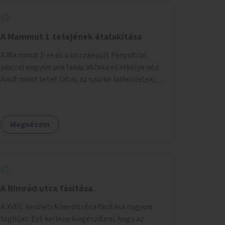
A Mammut 1 tetejének átalakítása
A Mammut 1-re és a hozzáépült Fény utcai
piacra) nagyon sok lakás ablaka és erkélye néz.
Amit most lehet látni, az szürke falfelületek,
amik elvették a kilátást. Amit lehetne: 1.
Füvesíteni a lapostetőt. (A Mammut környéke
Buda legszomogosabb része). 2. A nagy szürke
Megnézem
felületekre festeni egy látképet, amit azok
elvettek.
A Nimród utca fásítása.
A XVIII. kerületi Nimród utca fásítása nagyon
foghíjas. Ezt kellene kiegészíteni, hogy az