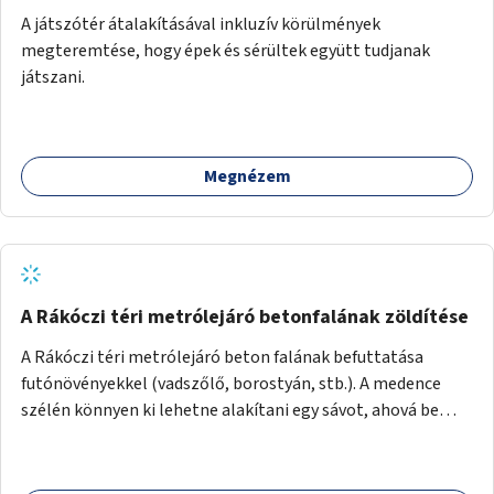
A játszótér átalakításával inkluzív körülmények
megteremtése, hogy épek és sérültek együtt tudjanak
játszani.
Megnézem
A Rákóczi téri metrólejáró betonfalának zöldítése
A Rákóczi téri metrólejáró beton falának befuttatása
futónövényekkel (vadszőlő, borostyán, stb.). A medence
szélén könnyen ki lehetne alakítani egy sávot, ahová be
lehetne ültetni a futónövényeket.