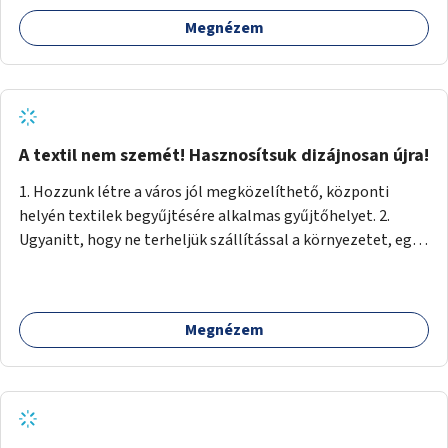
Megnézem
A textil nem szemét! Hasznosítsuk dizájnosan újra!
1. Hozzunk létre a város jól megközelíthető, központi
helyén textilek begyűjtésére alkalmas gyűjtőhelyet. 2.
Ugyanitt, hogy ne terheljük szállítással a környezetet, egy
textilválogató, -tisztító, -feldolgozó üzemet, ahol
megváltozott munkaképességűek (is) dolgozhatnak. 3.
Ugyanitt egy utcára nyíló bemutatótermet és üzletet, ahol
Megnézem
az elkészült termékek megnézhetők, megvásárolhatók.
(+webáruház) (Kb. min. 100 nm önkormányzati tulajdonú
helyiség szükséges.) A folyamat: 1. Válogatás 2. Mosás (A
még használható darabokat értékesíteni lehet az
üzletben.) 3. A textilek darabolása kisebb-nagyobb