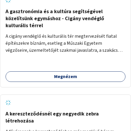
A gasztronómia és a kultúra segítségével
közelítsünk egymáshoz - Cigány vendéglő
kulturális térrel
A cigány vendéglő és kulturális tér megtervezését fiatal
építészekre bíznám, esetleg a Műszaki Egyetem
végzőseire, üzemeltetőjét szakmai javaslatra, a szakács
kiválasztását főzőverseny meghirdetésével. A vendéglő
kulturális tér is, talpraesett, elhivatott üzemeltetővel. A
hagyományos cigányzene mellett, koncertek, gitárestek,
Megnézem
jazz művészek, roma diákok fellépései színesítenék a
vendéglő atmoszféráját. Segítségül hívnám Molnár Áron
Noár-t, a társadalmi ügyeket támogató színész aktivistát,
a FreeSZFE hallgatóit, tanárait, teret adva az ő
kibontakozásuknak is. Színes, változatos műsor mellett
baráti körök alakulhatnak, hiszen a kultúra óriási kovász. A
A kereszteződésnél egy negyedik zebra
falakat nagy cigány festők, Péli Tamás, Szentandrássy
létrehozása
István 1-1 műve díszítené. Kortárs cigány művészek