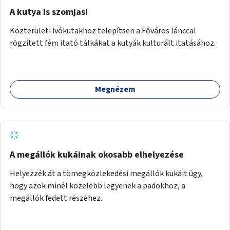
A kutya is szomjas!
Közterületi ivókutakhoz telepítsen a Főváros lánccal
rögzített fém itató tálkákat a kutyák kulturált itatásához.
Megnézem
A megállók kukáinak okosabb elhelyezése
Helyezzék át a tömegközlekedési megállók kukáit úgy,
hogy azok minél közelebb legyenek a padokhoz, a
megállók fedett részéhez.