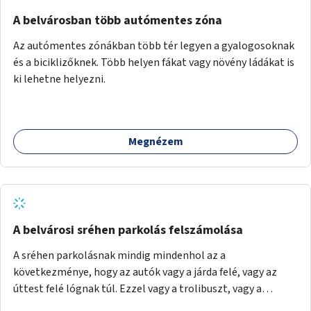
Mihály útról kapcsolatot kell létesíteni a Damjanich utca
felé.
A belvárosban több autómentes zóna
Az autómentes zónákban több tér legyen a gyalogosoknak
és a biciklizőknek. Több helyen fákat vagy növény ládákat is
ki lehetne helyezni.
Megnézem
A belvárosi sréhen parkolás felszámolása
A sréhen parkolásnak mindig mindenhol az a
következménye, hogy az autók vagy a járda felé, vagy az
úttest felé lógnak túl. Ezzel vagy a trolibuszt, vagy a
járókelőket akadályozva. Be kéne látni, hogy egy városban