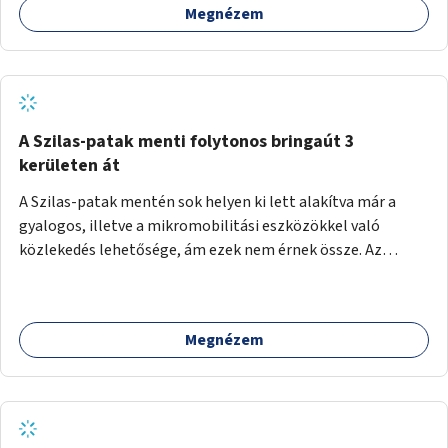
Megnézem
A Szilas-patak menti folytonos bringaút 3
kerületen át
A Szilas-patak mentén sok helyen ki lett alakítva már a
gyalogos, illetve a mikromobilitási eszközökkel való
közlekedés lehetősége, ám ezek nem érnek össze. Az
önkormányzat segítse, hogy a 4., a 15. és a 16. kerületi
szakaszok folytonossá válhassanak. Válasszon ki egy olyan
részt, amire hatásköre van és a költségvetési lehetőségek
Megnézem
keretéig valósítsa is meg.