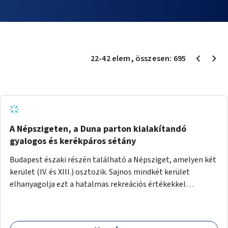
22
-
42
elem
, összesen:
695
A Népszigeten, a Duna parton kialakítandó
gyalogos és kerékpáros sétány
Budapest északi részén található a Népsziget, amelyen két
kerület (IV. és XIII.) osztozik. Sajnos mindkét kerület
elhanyagolja ezt a hatalmas rekreációs értékekkel
rendelkező területet. A sziget déli csúcsát a Meder utca
felől a gyalogos és kerékpáros forgalom egy gyalogos hídon
keresztül érheti el. Innen egy eléggé rossz állapotú