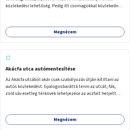
akciók, Fővárossal, kerületi összefogásokkal. Legyen
közlekedési lehetőség. Pedig itt csomagokkal közlekednek
elismerő díj az adó 1%-ot begyűjtő civil szervezeteknek,
(sokszor idős) emberek ezrével naponta. A metróban eleve
vagy más ösztönző játék erre.
2 lépcsősort kell megtenni felfelé/lefelé az utcaszintre,
hogy aztán több lépcsősort kelljen megtenni lefelé/felfelé
Megnézem
a buszpályaudvarra.
Akácfa utca autómentesítése
Az Akácfa utcából akár csak szabályozás útján kitiltani az
autós közlekedést. Gyalogosbaráttá tenni az utcát, fák,
zöld sáv esetleg térkövek lehelyezése az aszfalt helyett.
Viszont ez biztos túllépi a költségkeretet, ezért az is
haladás lenne, ha csak nem járnának itt autók.
Megnézem