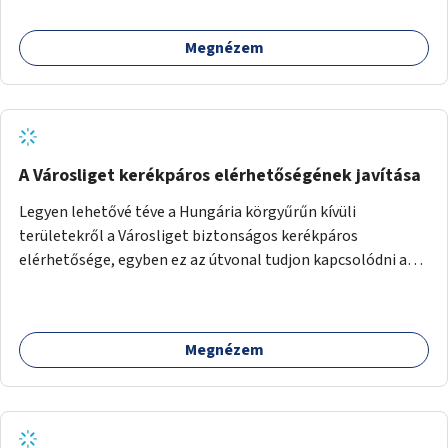
Megnézem
A Városliget kerékpáros elérhetőségének javítása
Legyen lehetővé téve a Hungária körgyűrűn kívüli
területekről a Városliget biztonságos kerékpáros
elérhetősége, egyben ez az útvonal tudjon kapcsolódni a
belváros felől érkező, már meglévő kerékpáros
útvonalakhoz is. Lehetséges kialakítások: 1. Ajtósi Dürer sor
kerékpárosbaráttá alakítása a Korong utcától kezdődően a
Megnézem
Dózsa György útig, és kapcsolatot kell biztosítani az István
utca és a Dembinszky utca felé (irányhelyesen) 2. Róna
utcától kezdődően az Erzsébet királyné útja a Zichy Mihály
útig, majd a Városliget belváros felé eső oldalán a Zichy