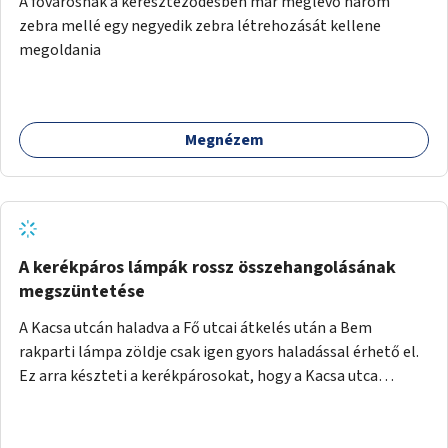
A fővárosnak a kereszteződésben már meglévő három
festményei mellett, L. Ritók Nóra (Igazgyöngy)
zebra mellé egy negyedik zebra létrehozását kellene
gyermekeinek elismert rajzaiból időszaki kiállítás is helyet
megoldania
kaphatna a térben. Segítségül Józsefváros önkormányzata,
a Fővárosi Roma Oktatási és Kulturális Központ szóba
jöhet.
Megnézem
A kerékpáros lámpák rossz összehangolásának
megszüntetése
A Kacsa utcán haladva a Fő utcai átkelés után a Bem
rakparti lámpa zöldje csak igen gyors haladással érhető el.
Ez arra készteti a kerékpárosokat, hogy a Kacsa utca
legalsó szakaszán végigszáguldjanak. Sajnos ráadásul ez a
szakasz a járdán vezet, a gyalogosokkal meg van osztva, így
különösen nagy a balesetveszély. A helyzet az ellenkező