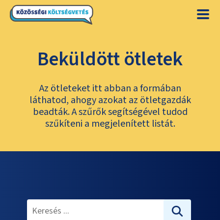
Beküldött ötletek
Az ötleteket itt abban a formában
láthatod, ahogy azokat az ötletgazdák
beadták. A szűrők segítségével tudod
szűkíteni a megjelenített listát.