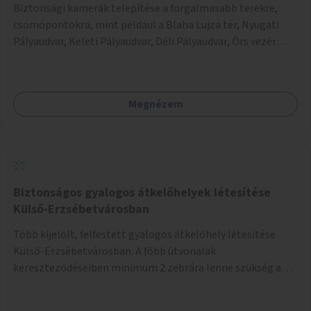
Biztonsági kamerák telepítése a forgalmasabb terekre,
csomópontokra, mint például a Blaha Lujza tér, Nyugati
Pályaudvar, Keleti Pályaudvar, Déli Pályaudvar, Örs vezér
tere, stb.
Megnézem
Biztonságos gyalogos átkelőhelyek létesítése
Külső-Erzsébetvárosban
Több kijelölt, felfestett gyalogos átkelőhely létesítése
Külső-Erzsébetvárosban. A főbb útvonalak
kereszteződéseiben minimum 2 zebrára lenne szükség a
gyakori 1 helyett, és a jobb kezes kis utcákban is
biztonságosabb lenne az átkelés, ha 2 zebra lenne egy-egy