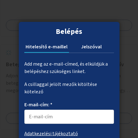
rá sem néz.
Megnézem
Belépés
Hitelesítő e-maillel
Jelszóval
Betegjogi figyelő - Betegelégedettségi kérdőív
Add meg az e-mail-címed, és elküldjük a
belépéshez szükséges linket.
Adjon lehetőséget a Főváros a weboldalán arra, hogy a
betegelégedettséggel kapcsolatos információk
A csillaggal jelölt mezők kitöltése
megosztására és mérésére strukturáltan lehetőség legyen.
kötelező
Ezen belül adjon helyet egy olyan online kérdőívnek, ami a
E-mail-cím: *
betegelégedettséget méri a nemzetközi standardok
alapján.
Megnézem
Adatkezelési tájékoztató