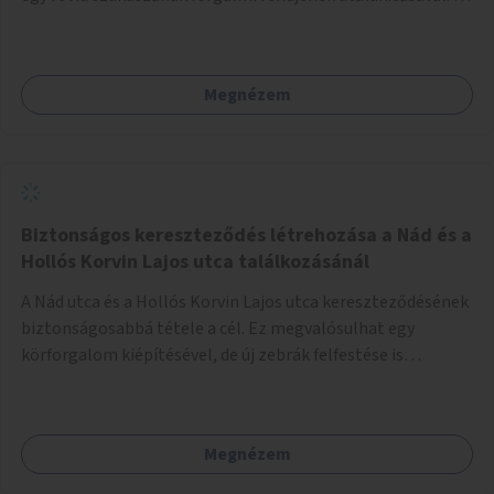
közterület "Sétáló és kerékpáros zónává" alakítása, illetve
a gépjárműforgalom teljes kizárása fizikai akadályokkal az
utcán játszó gyermekek védelmének érdekében.
Megnézem
Biztonságos kereszteződés létrehozása a Nád és a
Hollós Korvin Lajos utca találkozásánál
A Nád utca és a Hollós Korvin Lajos utca kereszteződésének
biztonságosabbá tétele a cél. Ez megvalósulhat egy
körforgalom kiépítésével, de új zebrák felfestése is
segíthet, vagy más módon is. A probléma pontos
kezelésének meghatározása szakmai feladat.
Megnézem