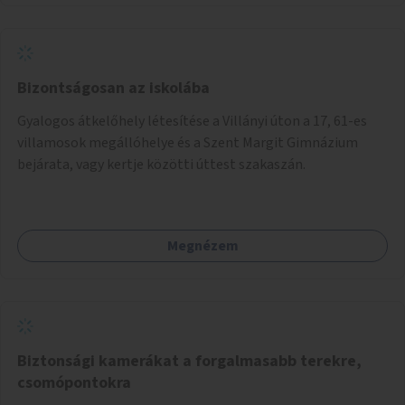
Bizontságosan az iskolába
Gyalogos átkelőhely létesítése a Villányi úton a 17, 61-es
villamosok megállóhelye és a Szent Margit Gimnázium
bejárata, vagy kertje közötti úttest szakaszán.
Megnézem
Biztonsági kamerákat a forgalmasabb terekre,
csomópontokra