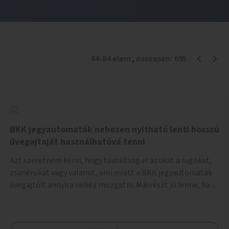
64
-
84
elem
, összesen:
695
BKK jegyautomaták nehezen nyitható lenti hosszú
üvegajtaját használhatóvá tenni
Azt szeretném kérni, hogy távolítság el azokat a rugókat,
zsanérokat vagy valamit, ami miatt a BKK jegyautomaták
üvegajtóit annyira nehéz mozgatni. Másrészt jó lenne, ha
nagy tároló dobozok kerülnének az automatákba, ahol a
fedő üveglapot teljesen fel lehet hajtani, hogy kényelmesen
ki lehessen venni az oda pottyanó jegyet.