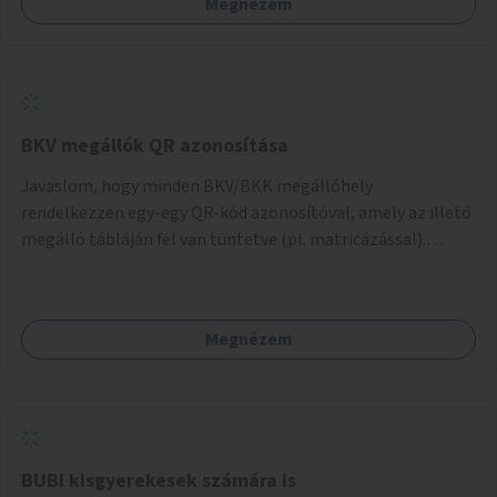
Megnézem
BKV megállók QR azonosítása
Javaslom, hogy minden BKV/BKK megállóhely
rendelkezzen egy-egy QR-kód azonosítóval, amely az illető
megálló tábláján fel van tüntetve (pl. matricázással).
Ennek mobilon való beszkennelésével (pl. a BudpestGO
applikációval) azonnal megjelenne az illető megálló
aktuális menetrendje, hasonlóan ahhoz, ahogy az a
Megnézem
BudapestGO-val megtehető a "Megállóhelyi indulások"
pontnál - csak nem kellene beírni, vagy listából kiválasztani
az éppen szóbanforgó megálló nevét. Gyorsabb és
kényelmesebb lenne minden olyan helyen, ahol nincsen
központilag vezérelt tájékoztató display.
BUBI kisgyerekesek számára is