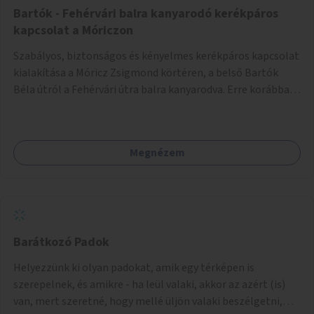
Bartók - Fehérvári balra kanyarodó kerékpáros
kapcsolat a Móriczon
Szabályos, biztonságos és kényelmes kerékpáros kapcsolat
kialakítása a Móricz Zsigmond körtéren, a belső Bartók
Béla útról a Fehérvári útra balra kanyarodva. Erre korábban
már készültek tervek, de nem valósultak meg.
Megnézem
Barátkozó Padok
Helyezzünk ki olyan padokat, amik egy térképen is
szerepelnek, és amikre - ha leül valaki, akkor az azért (is)
van, mert szeretné, hogy mellé üljön valaki beszélgetni,