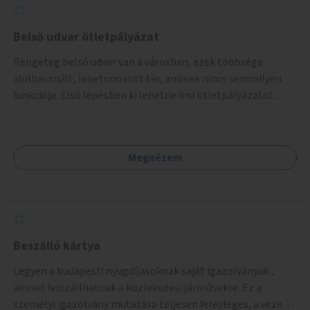
Belső udvar ötletpályázat
Rengeteg belső udvar van a városban, ezek többsége
alulhasznált, lebetonozott tér, aminek nincs semmilyen
funkciója. Első lépésben ki lehetne írni ötletpályázatot
ezeknek a tereknek a felhasználására, majd a legjobbakat
meg is lehetne valósítani. Részletesen: - pályázat kiírása
egyrészt szakembereknek (építészek, tájépítészek),
Megnézem
másrészt civiliek számára (lakók mit kezdenének a saját
belső udvarukkal, ha lenne rá pénz) - pályázat elbírásála
megvalósíthatóság, pénz és fenntarthatósági
szempontból (a lakók valóban kihasználják-e, fennmarad-e
a funkció) - legjobb ötletek megvalósítása - a legjobb
ötletek terjesztése (Fontos a lakó-építész-művész
Beszálló kártya
találkozó szervezése az első vagy második szakaszban.)
Legyen a budapesti nyugdíjasoknak saját igazolványuk ,
amivel felszállhatnak a közlekedési járművekre. Ez a
személyi igazolvány mutatása teljesen felesleges, a vezető