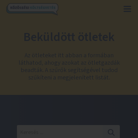
Beküldött ötletek
Az ötleteket itt abban a formában
láthatod, ahogy azokat az ötletgazdák
beadták. A szűrők segítségével tudod
szűkíteni a megjelenített listát.