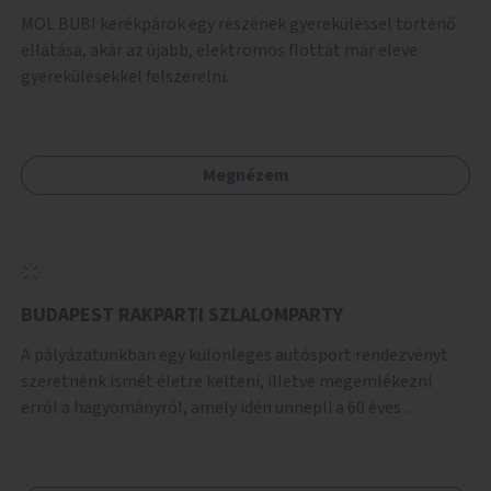
MOL BUBI kerékpárok egy részének gyereküléssel történő
ellátása, akár az újabb, elektromos flottát már eleve
gyerekülésekkel felszerelni.
Megnézem
BUDAPEST RAKPARTI SZLALOMPARTY
A pályázatunkban egy különleges autósport rendezvényt
szeretnénk ismét életre kelteni, illetve megemlékezni
erről a hagyományról, amely idén ünnepli a 60 éves
évfordulóját. Korábban a BME hallgatói szervezték a
Műegyetem előtti bójakerülgető versenyt, mely autósport
eseményt minden évben megrendezésre került az egyetem