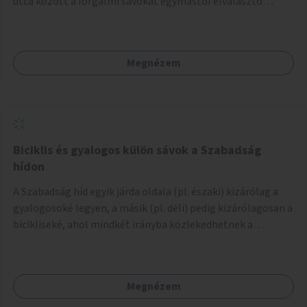
utca között a forgalmi sávokat egymástól elválasztó
középszigeteken a beton feltörése, talajjavítás és fasor,
sövény vagy lágyszárú évelőágyás létesítése szárazság-,
légszennyezés- és sótűrő növényekkel.
Megnézem
Biciklis és gyalogos külön sávok a Szabadság
hídon
A Szabadság híd egyik járda oldala (pl. északi) kizárólag a
gyalogosoké legyen, a másik (pl. déli) pedig kizárólagosan a
bicikliseké, ahol mindkét irányba közlekedhetnek a
gyalogosok és a biciklisek is a saját járda oldalukon. Ezt
felfestéssel és jelzőtáblákkal kell kijelölni több helyen.
Megnézem