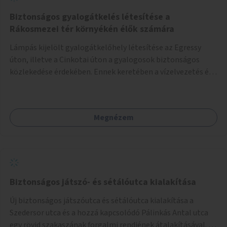
Biztonságos gyalogátkelés létesítése a
Rákosmezei tér környékén élők számára
Lámpás kijelölt gyalogátkelőhely létesítése az Egressy
úton, illetve a Cinkotai úton a gyalogosok biztonságos
közlekedése érdekében. Ennek keretében a vízelvezetés és
a közvilágítás fejlesztése is.
Megnézem
Biztonságos játszó- és sétálóutca kialakítása
Új biztonságos játszóutca és sétálóutca kialakítása a
Szedersor utca és a hozzá kapcsolódó Pálinkás Antal utca
egy rövid szakaszának forgalmi rendjének átalakításával. A