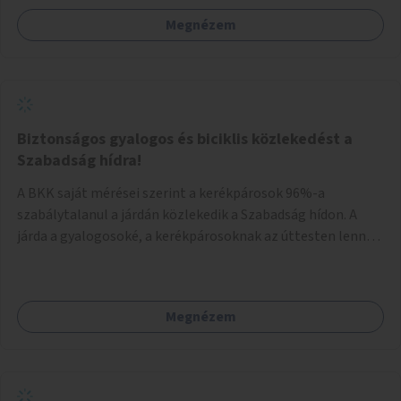
kereszteződésben.
Megnézem
Biztonságos gyalogos és biciklis közlekedést a
Szabadság hídra!
A BKK saját mérései szerint a kerékpárosok 96%-a
szabálytalanul a járdán közlekedik a Szabadság hídon. A
járda a gyalogosoké, a kerékpárosoknak az úttesten lenne a
helyük. Kérem, alakítsanak ki biztonságos kerékpáros
közlekedési lehetőséget a Szabadság híd úttestjén, a
biciklisek kapjanak külön lámpaciklust, hogy ne az autókkal
Megnézem
együtt kelljen felhajtaniuk a hídra, és fessék fel az
egyértelmű jelzéseket, amik megmutatják a bicikliseknek:
a járdán tekerni tilos, átkelni kizárólag az úttesten szabad.