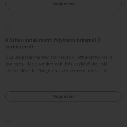
Megnézem
A Szilas-patak menti folytonos bringaút 3
kerületen át
A Szilas-patak mentén sok helyen ki lett alakítva már a
gyalogos, illetve a mikromobilitási eszközökkel való
közlekedés lehetősége, ám ezek nem érnek össze. Az
önkormányzat segítse, hogy a 4., a 15. és a 16. kerületi
szakaszok folytonossá válhassanak. Válasszon ki egy olyan
részt, amire hatásköre van és a költségvetési lehetőségek
Megnézem
keretéig valósítsa is meg.