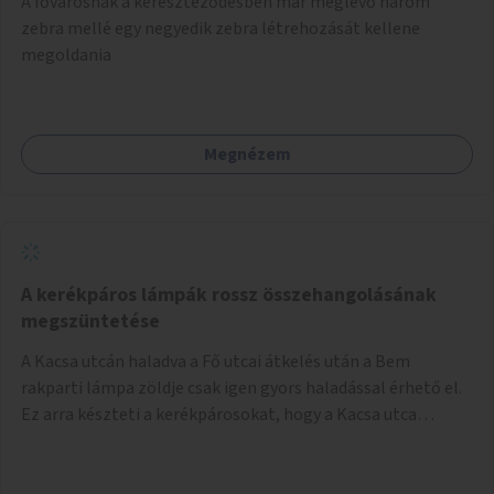
A fővárosnak a kereszteződésben már meglévő három
festményei mellett, L. Ritók Nóra (Igazgyöngy)
zebra mellé egy negyedik zebra létrehozását kellene
gyermekeinek elismert rajzaiból időszaki kiállítás is helyet
megoldania
kaphatna a térben. Segítségül Józsefváros önkormányzata,
a Fővárosi Roma Oktatási és Kulturális Központ szóba
jöhet.
Megnézem
A kerékpáros lámpák rossz összehangolásának
megszüntetése
A Kacsa utcán haladva a Fő utcai átkelés után a Bem
rakparti lámpa zöldje csak igen gyors haladással érhető el.
Ez arra készteti a kerékpárosokat, hogy a Kacsa utca
legalsó szakaszán végigszáguldjanak. Sajnos ráadásul ez a
szakasz a járdán vezet, a gyalogosokkal meg van osztva, így
különösen nagy a balesetveszély. A helyzet az ellenkező