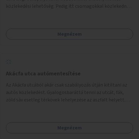
akciók, Fővárossal, kerületi összefogásokkal. Legyen
közlekedési lehetőség. Pedig itt csomagokkal közlekednek
elismerő díj az adó 1%-ot begyűjtő civil szervezeteknek,
(sokszor idős) emberek ezrével naponta. A metróban eleve
vagy más ösztönző játék erre.
2 lépcsősort kell megtenni felfelé/lefelé az utcaszintre,
hogy aztán több lépcsősort kelljen megtenni lefelé/felfelé
Megnézem
a buszpályaudvarra.
Akácfa utca autómentesítése
Az Akácfa utcából akár csak szabályozás útján kitiltani az
autós közlekedést. Gyalogosbaráttá tenni az utcát, fák,
zöld sáv esetleg térkövek lehelyezése az aszfalt helyett.
Viszont ez biztos túllépi a költségkeretet, ezért az is
haladás lenne, ha csak nem járnának itt autók.
Megnézem