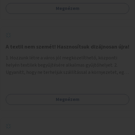
Megnézem
A textil nem szemét! Hasznosítsuk dizájnosan újra!
1. Hozzunk létre a város jól megközelíthető, központi
helyén textilek begyűjtésére alkalmas gyűjtőhelyet. 2.
Ugyanitt, hogy ne terheljük szállítással a környezetet, egy
textilválogató, -tisztító, -feldolgozó üzemet, ahol
megváltozott munkaképességűek (is) dolgozhatnak. 3.
Ugyanitt egy utcára nyíló bemutatótermet és üzletet, ahol
Megnézem
az elkészült termékek megnézhetők, megvásárolhatók.
(+webáruház) (Kb. min. 100 nm önkormányzati tulajdonú
helyiség szükséges.) A folyamat: 1. Válogatás 2. Mosás (A
még használható darabokat értékesíteni lehet az
üzletben.) 3. A textilek darabolása kisebb-nagyobb