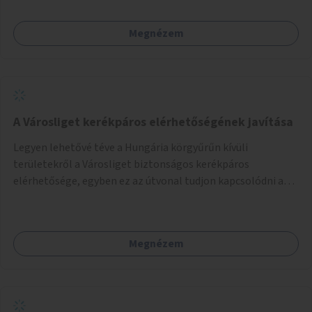
Megnézem
A Városliget kerékpáros elérhetőségének javítása
Legyen lehetővé téve a Hungária körgyűrűn kívüli
területekről a Városliget biztonságos kerékpáros
elérhetősége, egyben ez az útvonal tudjon kapcsolódni a
belváros felől érkező, már meglévő kerékpáros
útvonalakhoz is. Lehetséges kialakítások: 1. Ajtósi Dürer sor
kerékpárosbaráttá alakítása a Korong utcától kezdődően a
Megnézem
Dózsa György útig, és kapcsolatot kell biztosítani az István
utca és a Dembinszky utca felé (irányhelyesen) 2. Róna
utcától kezdődően az Erzsébet királyné útja a Zichy Mihály
útig, majd a Városliget belváros felé eső oldalán a Zichy