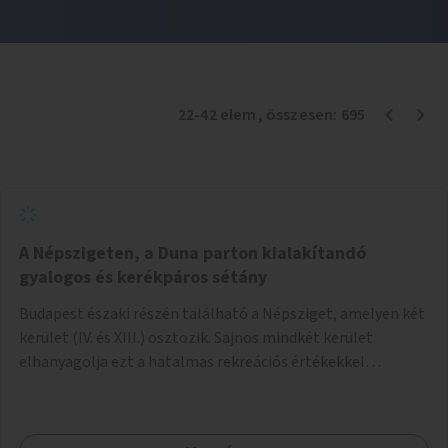
22
-
42
elem
, összesen:
695
A Népszigeten, a Duna parton kialakítandó
gyalogos és kerékpáros sétány
Budapest északi részén található a Népsziget, amelyen két
kerület (IV. és XIII.) osztozik. Sajnos mindkét kerület
elhanyagolja ezt a hatalmas rekreációs értékekkel
rendelkező területet. A sziget déli csúcsát a Meder utca
felől a gyalogos és kerékpáros forgalom egy gyalogos hídon
keresztül érheti el. Innen egy eléggé rossz állapotú