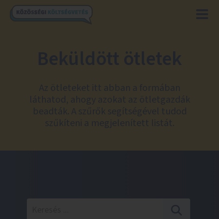
Beküldött ötletek
Az ötleteket itt abban a formában
láthatod, ahogy azokat az ötletgazdák
beadták. A szűrők segítségével tudod
szűkíteni a megjelenített listát.