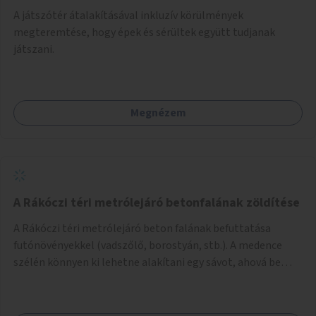
A játszótér átalakításával inkluzív körülmények
megteremtése, hogy épek és sérültek együtt tudjanak
játszani.
Megnézem
A Rákóczi téri metrólejáró betonfalának zöldítése
A Rákóczi téri metrólejáró beton falának befuttatása
futónövényekkel (vadszőlő, borostyán, stb.). A medence
szélén könnyen ki lehetne alakítani egy sávot, ahová be
lehetne ültetni a futónövényeket.