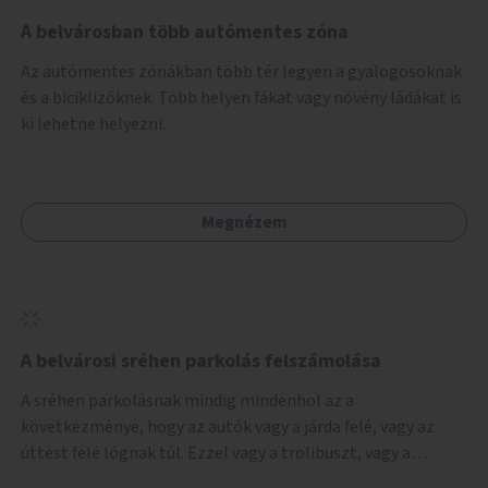
Mihály útról kapcsolatot kell létesíteni a Damjanich utca
felé.
A belvárosban több autómentes zóna
Az autómentes zónákban több tér legyen a gyalogosoknak
és a biciklizőknek. Több helyen fákat vagy növény ládákat is
ki lehetne helyezni.
Megnézem
A belvárosi sréhen parkolás felszámolása
A sréhen parkolásnak mindig mindenhol az a
következménye, hogy az autók vagy a járda felé, vagy az
úttest felé lógnak túl. Ezzel vagy a trolibuszt, vagy a
járókelőket akadályozva. Be kéne látni, hogy egy városban