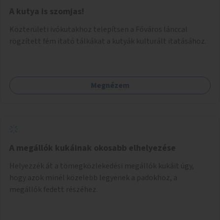
A kutya is szomjas!
Közterületi ivókutakhoz telepítsen a Főváros lánccal
rögzített fém itató tálkákat a kutyák kulturált itatásához.
Megnézem
A megállók kukáinak okosabb elhelyezése
Helyezzék át a tömegközlekedési megállók kukáit úgy,
hogy azok minél közelebb legyenek a padokhoz, a
megállók fedett részéhez.