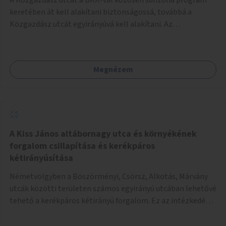
keretében át kell alakítani biztonságossá, továbbá a
Közgazdász utcát egyirányúvá kell alakítani. Az
egyirányúsításnál meg kell vizsgálni a Park utca forgalmát
is, mert akár összekapcsolható az egyirányusítás
kialakításával. A kettő között a Művelődés utca pedig
Megnézem
rendkívül balesetveszélyes és védett útszakasszá kell
nyilvánítani, stoptáblák! és 30km/h-ás
forgalomszabályozással! Kettő munkanem: sulizóna-
program és forgalomszabályozás (aktív/passzív) -
Közgazdász utca - Művelődés utca - Park utca tengelyen.
A Kiss János altábornagy utca és környékének
forgalom csillapítása és kerékpáros
kétirányúsítása
Németvölgyben a Böszörményi, Csörsz, Alkotás, Márvány
utcák közötti területen számos egyirányú utcában lehetővé
tehető a kerékpáros kétirányú forgalom. Ez az intézkedés
kiegészíthető 30-as zónával, hogy még inkább vonzó és
élhető legyen a környék.