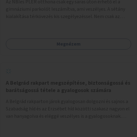
Az NBIes PLER otthona csak egy saras úton érhető el a
gimnáziumi parkolót leszámítva, ami veszélyes. A sétány
kialakítása térkövezés kis szegélyezéssel. Nem csak az
Aréna nagy számú látogatóját 710-1000 néző
meccsenként+ egyéb kulturális és kerületi rendezvények,
koncertek, bálok, jótékonysági események, választási
Megnézem
események -, a sármentes, méltó megközelítést, de a
közeli játszótérre érkezőket is szolgálná. A sétány
megközelítéséig a Thököly út közösségi közlekedéssel (
236 busz, 50-es villamos) már biztosított, a közvetlen
gyalogutas elérés a projekt keretében nem került
kialakításra.
A Belgrád rakpart megszépítése, biztonságossá és
barátságossá tétele a gyalogosok számára
A Belgrád rakparton járok gyalogosan dolgozni és sajnos a
Szabadság híd és az Erzsébet híd közötti szakasz nagyon el
van hanyagolva és eléggé veszélyes is a gyalogosoknak.
Ahol a MAHART épülete van, ott egy nagyon szűk járda van
és biztonsági korlát sincsen, hogy az autósoktól kicsit