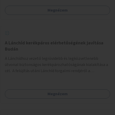
Megnézem
A Lánchíd kerékpáros elérhetőségének javítása
Budán
A Lánchídhoz vezető legrövidebb és legközvetlenebb
útvonal biztonságos kerékpározhatóságának kialakítása a
cél. A felújítás utáni Lánchíd forgalmi rendjéről a
budapestiek dönthettek, amelyen a szavazók többsége a
kerékpárosbarát kialakításra tette a voksát - ezzel
megtörtént az első lépése annak, hogy a belváros
Megnézem
tengelyében is megerősödjön a Buda és Pest közötti
kerékpáros kapcsolat. Azonban a teljes siker eléréséhez
folytatásra van szükség, azaz a Lánchídra vezető utakon is
lehetővé kell tenni a kerékpárosbarát kialakítást. Legyen