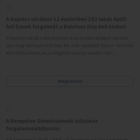
zötyögőssége elriassza a bringásokat a járdán
szálguldástól.
A Kapolcs utcában 12 épületben 182 lakás épült
fel! Ennek forgalmát a Balatoni útra kell kivinni.
A Kapolcs utcát a Balatoni útra az eredeti állapot szerint
újra meg kell nyitni! Ehhez kb. 3 db. larakott beton -tömböt
kell eltávolítani, és a meglévő villany-rendőrt kell
ősszhangba hozni, vagy szükség esetén azt ki kell azt
egészíteni! Így lehetővé válik a 12 épületben, a 182 db. új
lakásban élőknek, hogy a személyautójukkal
Megnézem
biztonságosan és egyszerűbben közlekedhessenek. A
kivitelezés becsült összege 12 millió Ft. Üdvözlettel: Buzna
Vilmos
A Kempelen Gimnáziumnál sulizónás
forgalomszabályozás
A Közgazdász utcát a BKK-val közösen sulizóna program