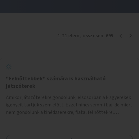
1
-
21
elem
, összesen:
695
"Felnőttebbek" számára is használható
játszóterek
Amikor játszóterekre gondolunk, elsősorban a kisgyerekek
igényeit tartjuk szem előtt. Ezzel nincs semmi baj, de miért
nem gondolunk a tinédzserekre, fiatal felnőttekre,
felnőttekre is? Minden korosztálynak lenne igénye arra,
hogy szórakozzon a szabadban, ám nincs erre kialakított
infrastruktúra. Az idősebb korosztályok játszóterének