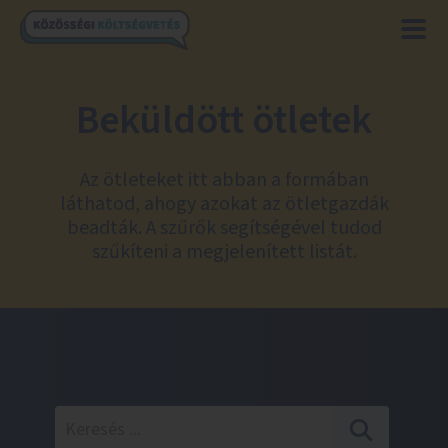
Beküldött ötletek
Az ötleteket itt abban a formában
láthatod, ahogy azokat az ötletgazdák
beadták. A szűrők segítségével tudod
szűkíteni a megjelenített listát.