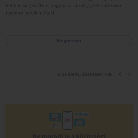
Az átmenő forgalmat a bejáratnál korlátozni kell, ez
kellene kiegészíteni, hogy az utcán végig két zárt fasor
kiszorítja a gyeprongáló driftelőket és megnehezíti a
legyen a járdák mellett.
szemétlerakók mozgását. A rongált részek
visszagyepesítése, a gyep természetes állapotának
megőrzése, akár legeltetéssel. Honlapot kell létrehozni,
hasznos, érdekes infókkal a területről.
Megnézem
1
-
21
elem
, összesen:
695
Ne maradj le a közösségi