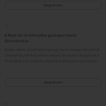
védve. Odébb meg fém rácsok vannak a lépcső felé illesztve
Megnézem
járda gyanánt, amik csúnyák, néhol korhadnak. A Szabadság
híd körüli résznél meg lehetne szüntetni a parkolósávot és
ki lehetne szélesíteni a járdát vagy esetleg a Duna felől a
korlátnál is lehet szélesíteni, emellett valamiféle
védőkorlátot is érdemes lenne tenni a fent említett részre.
Az Erzsébet híd alatt is limitált a hely, de ott mégis sokkal
A Bem tér és környéke gyalogos-barát
jobban el lehet férni a járdán. Valamilyen oknál fogva a
átrendezése
járda, ahol az Erzsébet hídhoz lehet jutni (A Szabadság
Budán a Bem József téren van egy ívesen kanyarodó autóút
hídtól), az nagy fokban lejt az úttest felé és emiatt ott is
(amelyik Észak felől a Bem rakpartról vezeti a forgalmat a
nehézkes a közlekedés, amit ki kellene egyenesíteni.
Fő utcába). Ezt az autós sávot kéne áthelyezni oly módon,
Lehetne akár padokat, zöld növényeket is odatenni, így
hogy az nem átszeli, hanem megkerüli a teret először
szebb lenne.
Keletről, aztán Dél felől, és így megszüntetni a teret
átlósan kettévágó utat. Másrészt felszámolni a Bem tér
Megnézem
Északi részén lévő autóút Duna felé eső felét. Harmadrészt
sétáló utcává tenni a Bodrog utcát.