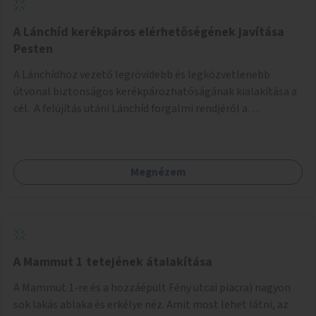
biztonságosan kerékpározható az Alagút, a Mészáros utca
és a Márvány utca is!
A Lánchíd kerékpáros elérhetőségének javítása
Pesten
A Lánchídhoz vezető legrövidebb és legközvetlenebb
útvonal biztonságos kerékpározhatóságának kialakítása a
cél. A felújítás utáni Lánchíd forgalmi rendjéről a
budapestiek dönthettek, amelyen a szavazók többsége a
kerékpárosbarát kialakításra tette a voksát - ezzel
megtörtént az első lépése annak, hogy a belváros
Megnézem
tengelyében is megerősödjön a Buda és Pest közötti
kerékpáros kapcsolat. Azonban a teljes siker eléréséhez
folytatásra van szükség, azaz a Lánchídra vezető utakon is
lehetővé kell tenni a kerékpárosbarát kialakítást. Legyen
biztonságosan kerékpározható a József Attila utca is!
A Mammut 1 tetejének átalakítása
A Mammut 1-re és a hozzáépült Fény utcai piacra) nagyon
sok lakás ablaka és erkélye néz. Amit most lehet látni, az