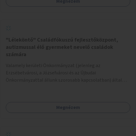
Megnézem
legtöbbször a kültéri edzőpályákat tekintik, ám könnyen
belátható, hogy az más fajta kikapcsolódást nyújt, mint a
hintázás, trambulinozás, libikókázás, stb. Éppen ezért azt
javaslom, hogy a rendelkezésre álló költségek
függvényében telepítsünk meglévő játszóterekre olyan
méretű játszótéri játékokat (pl. hinta, trambulin, libikóka,
"Léleköntő" Családfókuszú fejlesztőközpont,
stb), amelyeket tinédzserek és felnőttek is kényelmesen
autizmussal élő gyermeket nevelő családok
igénybe tudnak venni. Alternatív lehetőségként, vagy ezzel
számára
párhuzamosan meglévő játékokat is át lehet alakítani,
Valamely kerületi Önkormányzat (jelenleg az
például ha egy játszótéren több hinta van, egyet-kettőt
Erzsébetvárosi, a Józsefvárosi és az Újbudai
meg lehetne emelni, hogy magasabb emberek is
Önkormányzattal állunk szorosabb kapcsolatban) által
kényelmesen használhassák.
felajánlott kb. 200nm-es ingatlan lehetne alkalmas a
program helyszínéül. Egy konkrét helyszínt már
megtekintettünk a Kosztolányi Dezső térnél, amely mind
Megnézem
elhelyezkedése, mind beosztása szempontjából ideális
lehetne a célra. Az ingatlan felújítására és berendezésére a
pályázható összegből kb. 40-50 millió Ft-t lenne szükséges
költeni. A fennmaradó összeg hozzájárulhatna a program