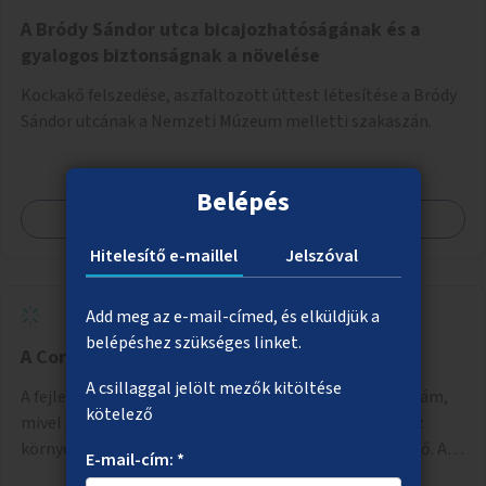
A Bródy Sándor utca bicajozhatóságának és a
gyalogos biztonságnak a növelése
Kockakő felszedése, aszfaltozott úttest létesítése a Bródy
Sándor utcának a Nemzeti Múzeum melletti szakaszán.
Belépés
Megnézem
Hitelesítő e-maillel
Jelszóval
Add meg az e-mail-címed, és elküldjük a
belépéshez szükséges linket.
A Corvin-negyed aluljáró felújítása
A csillaggal jelölt mezők kitöltése
A fejlesztés során a Corvin-negyed felújítását javasolnám,
kötelező
mivel jelenleg rendkívül rossz állapotban van az egész
környék, omlik a vakolat és folyamatosan beázik a tető. A
E-mail-cím: *
projekt során egy teljes újraburkolást javasolnék,