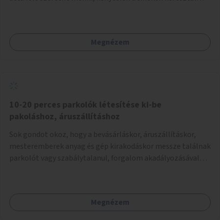
megközelíteni a járdát, illetve vissza kell mennie a Nyúl
utcai kereszteződéshez, ami elég messze van és kétszer
kell megtenni ezt a távolságot. A síneken elég
Megnézem
balesetveszélyes átkelni, egy átjáró építése megoldás
lehet. Az Ezredes utcai átjáróhoz nem hiszem, hogy járdát
lehetne építeni az úttest felől. A másik megoldás a
megálló áthelyezése a Nyúl utcához jóval közelebb, és ez
nem is kerülne pénzbe, mert csak a táblát kellene hátrább
tenni.
10-20 perces parkolók létesítése ki-be
pakoláshoz, áruszállításhoz
Sok gondot okoz, hogy a bevásárláskor, áruszállításkor,
mesteremberek anyag és gép kirakodáskor messze találnak
parkolót vagy szabálytalanul, forgalom akadályozásával
várakoznak. Ennek megoldásra jóval több 10-20 perces
parkolókat kellen kialakítani. Gépjármű parkoláskor egy
nagy kijelzőn elkezdődik a visszaszámlálás és amikor
Megnézem
letelet külön jelzést ad, pl. villog és kiírja pl. "Letelt a xy
perc, hagyja el parkolót" Estétől reggelig a parkolók