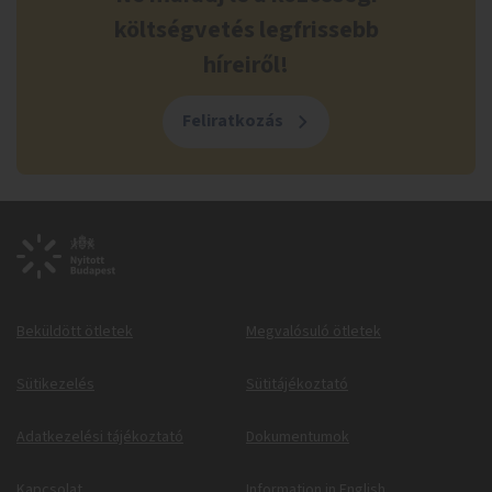
költségvetés legfrissebb
híreiről!
Feliratkozás
Beküldött ötletek
Megvalósuló ötletek
Sütikezelés
Sütitájékoztató
Adatkezelési tájékoztató
Dokumentumok
Kapcsolat
Information in English