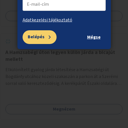
megcsináltatnám a vízelvezetést, felújítanám a nyilvános
WC-t, valamint térfigyelő kamerákat helyeznék el a
Megnézem
biztonságos környezet megteremtéséért.
Adatkezelési tájékoztató
Belépés
Mégse
A Hamzsabégi úton legyen külön járda a bicajút
mellett
Elkülönített gyalog járda létesítése a Hamzsabégi út
Bogdánfy utcához közeli szakaszán a parkon át a Szerémi
sorral való kereszteződésig. A kerékpárút Északi oldalára
kerüljön egy rendesen kiépített járda a dekoratív de buktató
betonkörök helyett, ami színében elkülönül a bringaúttól
(de szinTben nem, mert sötétben a kivilágítatlan
Megnézem
szakaszon könnyű lenne elesni a peremben). Még jobb
lenne, ha a kerékpárút tükörsima aszfalt burkolatot kapna,
és a gyalogjárda lenne a durva felületű, térköves, hogy a