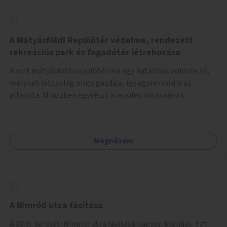
A Mátyásföldi Repülőtér védelme, rendezett
rekreációs park és fogadótér létrehozása
A volt mátyásföldi repülőtér ma egy hatalmas zöld mező,
melynek látszólag nincs gazdája, így egyre romlik az
állapota. Miközben egyrészt a repülés hőskorának
történelmi helyszíne, másrészt védett állatok lakhelye
(ürge, sisakos sáska), az emberek számára pedig kedvelt
kikapcsolódási helyszín: kocogók, kutyasétáltatók,
Megnézem
modellrepülők, sárkányeregetők, lovasok használják. A
Légcsavar utca felől szükség lenne fogadótér kialakítására
tájékoztató táblákkal az értékekről. A fogadótér fái alatt
kialakítható pihenőhely padokkal, kerékpártármaszokkal,
szemetesekkel, esőbeállóval, ami alkalmas kisebb
csoportok fogadására. A másik két bejárathoz is
A Nimród utca fásítása.
tájékoztató táblák kellenek, 1-1 pad, kuka, bringatámasz.
A XVIII. kerületi Nimród utca fásítása nagyon foghíjas. Ezt