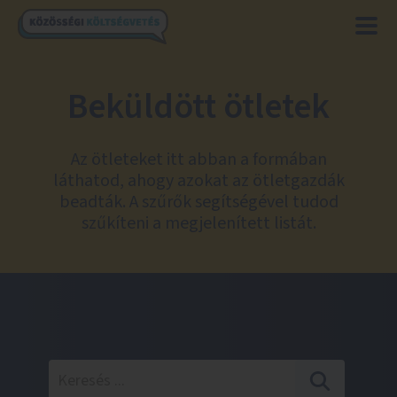
Beküldött ötletek
Az ötleteket itt abban a formában
láthatod, ahogy azokat az ötletgazdák
beadták. A szűrők segítségével tudod
szűkíteni a megjelenített listát.