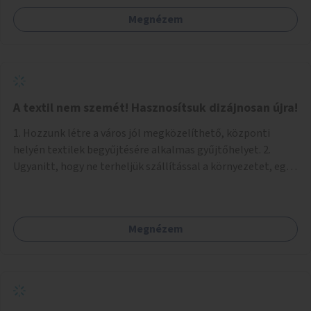
Megnézem
A textil nem szemét! Hasznosítsuk dizájnosan újra!
1. Hozzunk létre a város jól megközelíthető, központi
helyén textilek begyűjtésére alkalmas gyűjtőhelyet. 2.
Ugyanitt, hogy ne terheljük szállítással a környezetet, egy
textilválogató, -tisztító, -feldolgozó üzemet, ahol
megváltozott munkaképességűek (is) dolgozhatnak. 3.
Ugyanitt egy utcára nyíló bemutatótermet és üzletet, ahol
Megnézem
az elkészült termékek megnézhetők, megvásárolhatók.
(+webáruház) (Kb. min. 100 nm önkormányzati tulajdonú
helyiség szükséges.) A folyamat: 1. Válogatás 2. Mosás (A
még használható darabokat értékesíteni lehet az
üzletben.) 3. A textilek darabolása kisebb-nagyobb