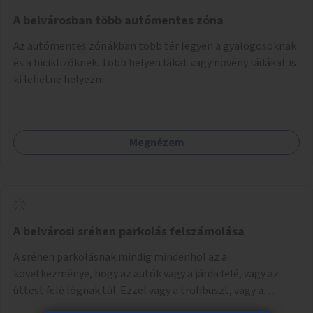
Mihály útról kapcsolatot kell létesíteni a Damjanich utca
felé.
A belvárosban több autómentes zóna
Az autómentes zónákban több tér legyen a gyalogosoknak
és a biciklizőknek. Több helyen fákat vagy növény ládákat is
ki lehetne helyezni.
Megnézem
A belvárosi sréhen parkolás felszámolása
A sréhen parkolásnak mindig mindenhol az a
következménye, hogy az autók vagy a járda felé, vagy az
úttest felé lógnak túl. Ezzel vagy a trolibuszt, vagy a
járókelőket akadályozva. Be kéne látni, hogy egy városban