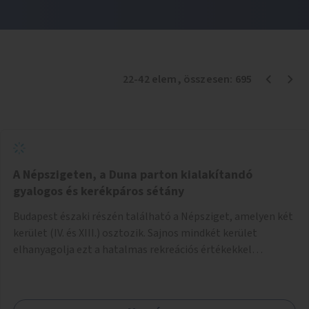
22
-
42
elem
, összesen:
695
A Népszigeten, a Duna parton kialakítandó
gyalogos és kerékpáros sétány
Budapest északi részén található a Népsziget, amelyen két
kerület (IV. és XIII.) osztozik. Sajnos mindkét kerület
elhanyagolja ezt a hatalmas rekreációs értékekkel
rendelkező területet. A sziget déli csúcsát a Meder utca
felől a gyalogos és kerékpáros forgalom egy gyalogos hídon
keresztül érheti el. Innen egy eléggé rossz állapotú