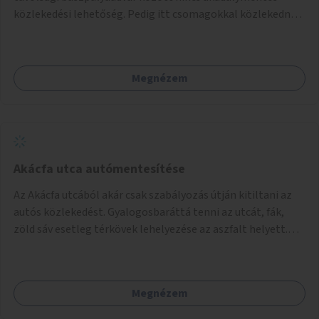
akciók, Fővárossal, kerületi összefogásokkal. Legyen
közlekedési lehetőség. Pedig itt csomagokkal közlekednek
elismerő díj az adó 1%-ot begyűjtő civil szervezeteknek,
(sokszor idős) emberek ezrével naponta. A metróban eleve
vagy más ösztönző játék erre.
2 lépcsősort kell megtenni felfelé/lefelé az utcaszintre,
hogy aztán több lépcsősort kelljen megtenni lefelé/felfelé
Megnézem
a buszpályaudvarra.
Akácfa utca autómentesítése
Az Akácfa utcából akár csak szabályozás útján kitiltani az
autós közlekedést. Gyalogosbaráttá tenni az utcát, fák,
zöld sáv esetleg térkövek lehelyezése az aszfalt helyett.
Viszont ez biztos túllépi a költségkeretet, ezért az is
haladás lenne, ha csak nem járnának itt autók.
Megnézem