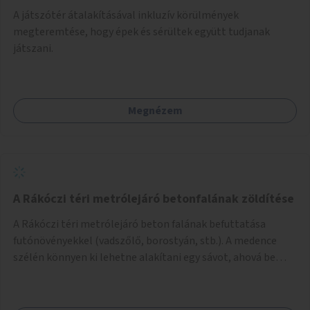
A játszótér átalakításával inkluzív körülmények
megteremtése, hogy épek és sérültek együtt tudjanak
játszani.
Megnézem
A Rákóczi téri metrólejáró betonfalának zöldítése
A Rákóczi téri metrólejáró beton falának befuttatása
futónövényekkel (vadszőlő, borostyán, stb.). A medence
szélén könnyen ki lehetne alakítani egy sávot, ahová be
lehetne ültetni a futónövényeket.