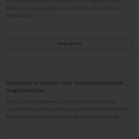
A fővárosnak a kereszteződésben már meglévő három
festményei mellett, L. Ritók Nóra (Igazgyöngy)
zebra mellé egy negyedik zebra létrehozását kellene
gyermekeinek elismert rajzaiból időszaki kiállítás is helyet
megoldania
kaphatna a térben. Segítségül Józsefváros önkormányzata,
a Fővárosi Roma Oktatási és Kulturális Központ szóba
jöhet.
Megnézem
A kerékpáros lámpák rossz összehangolásának
megszüntetése
A Kacsa utcán haladva a Fő utcai átkelés után a Bem
rakparti lámpa zöldje csak igen gyors haladással érhető el.
Ez arra készteti a kerékpárosokat, hogy a Kacsa utca
legalsó szakaszán végigszáguldjanak. Sajnos ráadásul ez a
szakasz a járdán vezet, a gyalogosokkal meg van osztva, így
különösen nagy a balesetveszély. A helyzet az ellenkező