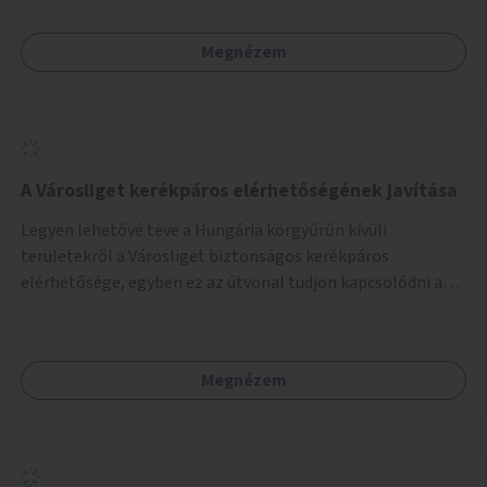
Megnézem
A Városliget kerékpáros elérhetőségének javítása
Legyen lehetővé téve a Hungária körgyűrűn kívüli
területekről a Városliget biztonságos kerékpáros
elérhetősége, egyben ez az útvonal tudjon kapcsolódni a
belváros felől érkező, már meglévő kerékpáros
útvonalakhoz is. Lehetséges kialakítások: 1. Ajtósi Dürer sor
kerékpárosbaráttá alakítása a Korong utcától kezdődően a
Megnézem
Dózsa György útig, és kapcsolatot kell biztosítani az István
utca és a Dembinszky utca felé (irányhelyesen) 2. Róna
utcától kezdődően az Erzsébet királyné útja a Zichy Mihály
útig, majd a Városliget belváros felé eső oldalán a Zichy