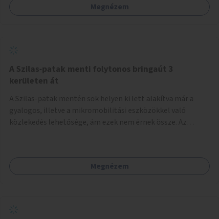
Megnézem
A Szilas-patak menti folytonos bringaút 3
kerületen át
A Szilas-patak mentén sok helyen ki lett alakítva már a
gyalogos, illetve a mikromobilitási eszközökkel való
közlekedés lehetősége, ám ezek nem érnek össze. Az
önkormányzat segítse, hogy a 4., a 15. és a 16. kerületi
szakaszok folytonossá válhassanak. Válasszon ki egy olyan
részt, amire hatásköre van és a költségvetési lehetőségek
Megnézem
keretéig valósítsa is meg.