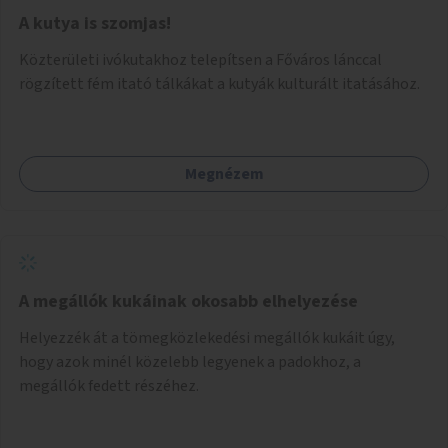
A kutya is szomjas!
Közterületi ivókutakhoz telepítsen a Főváros lánccal
rögzített fém itató tálkákat a kutyák kulturált itatásához.
Megnézem
A megállók kukáinak okosabb elhelyezése
Helyezzék át a tömegközlekedési megállók kukáit úgy,
hogy azok minél közelebb legyenek a padokhoz, a
megállók fedett részéhez.