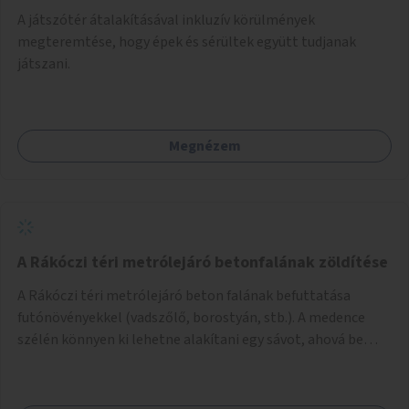
A játszótér átalakításával inkluzív körülmények
megteremtése, hogy épek és sérültek együtt tudjanak
játszani.
Megnézem
A Rákóczi téri metrólejáró betonfalának zöldítése
A Rákóczi téri metrólejáró beton falának befuttatása
futónövényekkel (vadszőlő, borostyán, stb.). A medence
szélén könnyen ki lehetne alakítani egy sávot, ahová be
lehetne ültetni a futónövényeket.