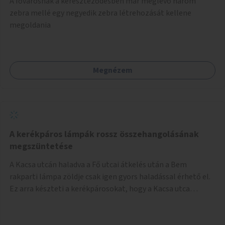
A fővárosnak a kereszteződésben már meglévő három
festményei mellett, L. Ritók Nóra (Igazgyöngy)
zebra mellé egy negyedik zebra létrehozását kellene
gyermekeinek elismert rajzaiból időszaki kiállítás is helyet
megoldania
kaphatna a térben. Segítségül Józsefváros önkormányzata,
a Fővárosi Roma Oktatási és Kulturális Központ szóba
jöhet.
Megnézem
A kerékpáros lámpák rossz összehangolásának
megszüntetése
A Kacsa utcán haladva a Fő utcai átkelés után a Bem
rakparti lámpa zöldje csak igen gyors haladással érhető el.
Ez arra készteti a kerékpárosokat, hogy a Kacsa utca
legalsó szakaszán végigszáguldjanak. Sajnos ráadásul ez a
szakasz a járdán vezet, a gyalogosokkal meg van osztva, így
különösen nagy a balesetveszély. A helyzet az ellenkező