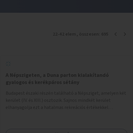
22
-
42
elem
, összesen:
695
A Népszigeten, a Duna parton kialakítandó
gyalogos és kerékpáros sétány
Budapest északi részén található a Népsziget, amelyen két
kerület (IV. és XIII.) osztozik. Sajnos mindkét kerület
elhanyagolja ezt a hatalmas rekreációs értékekkel
rendelkező területet. A sziget déli csúcsát a Meder utca
felől a gyalogos és kerékpáros forgalom egy gyalogos hídon
keresztül érheti el. Innen egy eléggé rossz állapotú