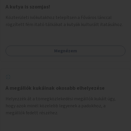
A kutya is szomjas!
Közterületi ivókutakhoz telepítsen a Főváros lánccal
rögzített fém itató tálkákat a kutyák kulturált itatásához.
Megnézem
A megállók kukáinak okosabb elhelyezése
Helyezzék át a tömegközlekedési megállók kukáit úgy,
hogy azok minél közelebb legyenek a padokhoz, a
megállók fedett részéhez.