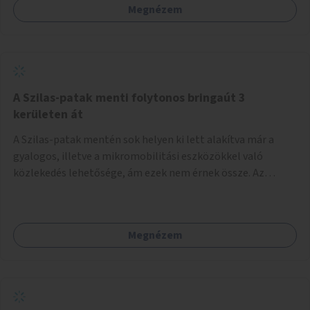
Megnézem
A Szilas-patak menti folytonos bringaút 3
kerületen át
A Szilas-patak mentén sok helyen ki lett alakítva már a
gyalogos, illetve a mikromobilitási eszközökkel való
közlekedés lehetősége, ám ezek nem érnek össze. Az
önkormányzat segítse, hogy a 4., a 15. és a 16. kerületi
szakaszok folytonossá válhassanak. Válasszon ki egy olyan
részt, amire hatásköre van és a költségvetési lehetőségek
Megnézem
keretéig valósítsa is meg.