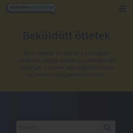
Beküldött ötletek
Az ötleteket itt abban a formában
láthatod, ahogy azokat az ötletgazdák
beadták. A szűrők segítségével tudod
szűkíteni a megjelenített listát.