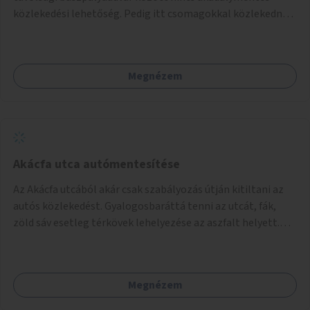
akciók, Fővárossal, kerületi összefogásokkal. Legyen
közlekedési lehetőség. Pedig itt csomagokkal közlekednek
elismerő díj az adó 1%-ot begyűjtő civil szervezeteknek,
(sokszor idős) emberek ezrével naponta. A metróban eleve
vagy más ösztönző játék erre.
2 lépcsősort kell megtenni felfelé/lefelé az utcaszintre,
hogy aztán több lépcsősort kelljen megtenni lefelé/felfelé
Megnézem
a buszpályaudvarra.
Akácfa utca autómentesítése
Az Akácfa utcából akár csak szabályozás útján kitiltani az
autós közlekedést. Gyalogosbaráttá tenni az utcát, fák,
zöld sáv esetleg térkövek lehelyezése az aszfalt helyett.
Viszont ez biztos túllépi a költségkeretet, ezért az is
haladás lenne, ha csak nem járnának itt autók.
Megnézem