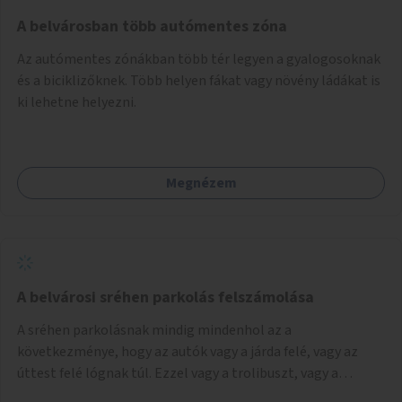
Mihály útról kapcsolatot kell létesíteni a Damjanich utca
felé.
A belvárosban több autómentes zóna
Az autómentes zónákban több tér legyen a gyalogosoknak
és a biciklizőknek. Több helyen fákat vagy növény ládákat is
ki lehetne helyezni.
Megnézem
A belvárosi sréhen parkolás felszámolása
A sréhen parkolásnak mindig mindenhol az a
következménye, hogy az autók vagy a járda felé, vagy az
úttest felé lógnak túl. Ezzel vagy a trolibuszt, vagy a
járókelőket akadályozva. Be kéne látni, hogy egy városban