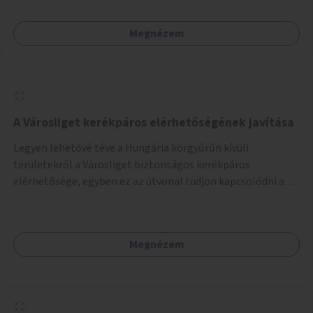
Megnézem
A Városliget kerékpáros elérhetőségének javítása
Legyen lehetővé téve a Hungária körgyűrűn kívüli
területekről a Városliget biztonságos kerékpáros
elérhetősége, egyben ez az útvonal tudjon kapcsolódni a
belváros felől érkező, már meglévő kerékpáros
útvonalakhoz is. Lehetséges kialakítások: 1. Ajtósi Dürer sor
kerékpárosbaráttá alakítása a Korong utcától kezdődően a
Megnézem
Dózsa György útig, és kapcsolatot kell biztosítani az István
utca és a Dembinszky utca felé (irányhelyesen) 2. Róna
utcától kezdődően az Erzsébet királyné útja a Zichy Mihály
útig, majd a Városliget belváros felé eső oldalán a Zichy