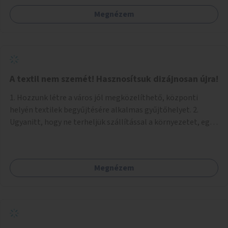
Megnézem
A textil nem szemét! Hasznosítsuk dizájnosan újra!
1. Hozzunk létre a város jól megközelíthető, központi
helyén textilek begyűjtésére alkalmas gyűjtőhelyet. 2.
Ugyanitt, hogy ne terheljük szállítással a környezetet, egy
textilválogató, -tisztító, -feldolgozó üzemet, ahol
megváltozott munkaképességűek (is) dolgozhatnak. 3.
Ugyanitt egy utcára nyíló bemutatótermet és üzletet, ahol
Megnézem
az elkészült termékek megnézhetők, megvásárolhatók.
(+webáruház) (Kb. min. 100 nm önkormányzati tulajdonú
helyiség szükséges.) A folyamat: 1. Válogatás 2. Mosás (A
még használható darabokat értékesíteni lehet az
üzletben.) 3. A textilek darabolása kisebb-nagyobb