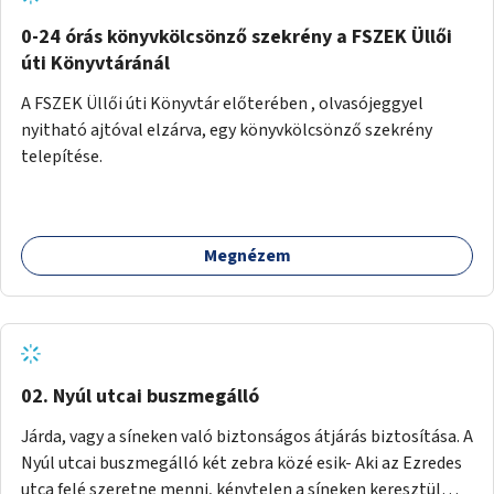
fenntartásához, évi 14-16 millió Ft-tal. A program hosszú
távú fenntarthatósága úgy lenne megvalósítható. hogy
0-24 órás könyvkölcsönző szekrény a FSZEK Üllői
részben "Támogató szolgálat" normatív támogatásából,
úti Könyvtáránál
részben pályázatokból, részben szülői hozzájárulásból,
A FSZEK Üllői úti Könyvtár előterében , olvasójeggyel
részben pedig a jelen pályázat által biztosított összegből.
nyitható ajtóval elzárva, egy könyvkölcsönző szekrény
A programban 8-10 szakember (gyógypedagógus,
telepítése.
pszichológus) működne közre. Fontos cél lenne, hogy
minden a programba bevont család az életminőségét
befolyásoló mértékű szakmai támogatást kapjon.
Megnézem
02. Nyúl utcai buszmegálló
Járda, vagy a síneken való biztonságos átjárás biztosítása. A
Nyúl utcai buszmegálló két zebra közé esik- Aki az Ezredes
utca felé szeretne menni, kénytelen a síneken keresztül