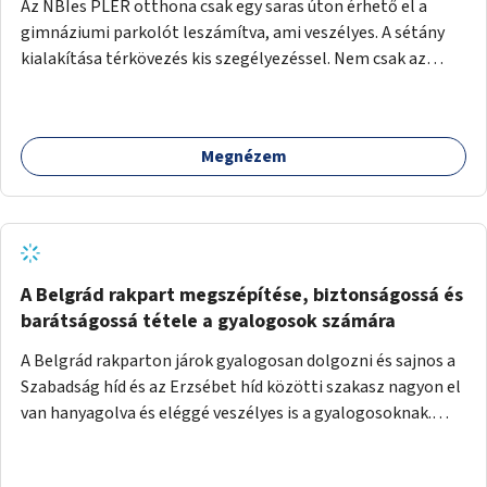
Az NBIes PLER otthona csak egy saras úton érhető el a
gimnáziumi parkolót leszámítva, ami veszélyes. A sétány
kialakítása térkövezés kis szegélyezéssel. Nem csak az
Aréna nagy számú látogatóját 710-1000 néző
meccsenként+ egyéb kulturális és kerületi rendezvények,
koncertek, bálok, jótékonysági események, választási
Megnézem
események -, a sármentes, méltó megközelítést, de a
közeli játszótérre érkezőket is szolgálná. A sétány
megközelítéséig a Thököly út közösségi közlekedéssel (
236 busz, 50-es villamos) már biztosított, a közvetlen
gyalogutas elérés a projekt keretében nem került
kialakításra.
A Belgrád rakpart megszépítése, biztonságossá és
barátságossá tétele a gyalogosok számára
A Belgrád rakparton járok gyalogosan dolgozni és sajnos a
Szabadság híd és az Erzsébet híd közötti szakasz nagyon el
van hanyagolva és eléggé veszélyes is a gyalogosoknak.
Ahol a MAHART épülete van, ott egy nagyon szűk járda van
és biztonsági korlát sincsen, hogy az autósoktól kicsit