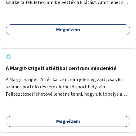
szürke falfelületek, amik elvették a kilátást. Amit lehetne:
1. Füvesíteni a lapostetőt. (A Mammut környéke Buda
legszomogosabb része). 2. A nagy szürke felületekre festeni
egy látképet, amit azok elvettek.
Megnézem
A Margit-szigeti atlétikai centrum mindenkié
A Margit-szigeti Atlétikai Centrum jelenleg zárt, csak kis
számú sportoló részére elérhető sport helyszín.
Fejlesztéssel lehetővé lehetne tenni, hogy a futopalya a
szabadidős sportolók részére is elérhetővé váljon,
beleertve a futókört és a füves pályát, kis focipályákat is.
Ehhez zárható tároló helyet, öltözőt, WC-t kell biztosítani.
Megnézem