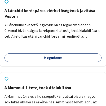
biztonságosan kerékpározható az Alagút, a Mészáros utca
és a Márvány utca is!
A Lánchíd kerékpáros elérhetőségének javítása
Pesten
A Lánchídhoz vezető legrövidebb és legközvetlenebb
útvonal biztonságos kerékpározhatóságának kialakítása a
cél. A felújítás utáni Lánchíd forgalmi rendjéről a
budapestiek dönthettek, amelyen a szavazók többsége a
kerékpárosbarát kialakításra tette a voksát - ezzel
megtörtént az első lépése annak, hogy a belváros
Megnézem
tengelyében is megerősödjön a Buda és Pest közötti
kerékpáros kapcsolat. Azonban a teljes siker eléréséhez
folytatásra van szükség, azaz a Lánchídra vezető utakon is
lehetővé kell tenni a kerékpárosbarát kialakítást. Legyen
biztonságosan kerékpározható a József Attila utca is!
A Mammut 1 tetejének átalakítása
A Mammut 1-re és a hozzáépült Fény utcai piacra) nagyon
sok lakás ablaka és erkélye néz. Amit most lehet látni, az