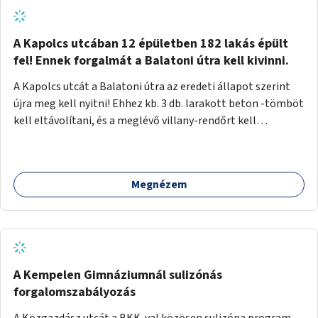
zötyögőssége elriassza a bringásokat a járdán
szálguldástól.
A Kapolcs utcában 12 épületben 182 lakás épült
fel! Ennek forgalmát a Balatoni útra kell kivinni.
A Kapolcs utcát a Balatoni útra az eredeti állapot szerint
újra meg kell nyitni! Ehhez kb. 3 db. larakott beton -tömböt
kell eltávolítani, és a meglévő villany-rendőrt kell
ősszhangba hozni, vagy szükség esetén azt ki kell azt
egészíteni! Így lehetővé válik a 12 épületben, a 182 db. új
lakásban élőknek, hogy a személyautójukkal
Megnézem
biztonságosan és egyszerűbben közlekedhessenek. A
kivitelezés becsült összege 12 millió Ft. Üdvözlettel: Buzna
Vilmos
A Kempelen Gimnáziumnál sulizónás
forgalomszabályozás
A Közgazdász utcát a BKK-val közösen sulizóna program