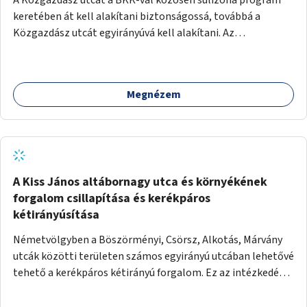
keretében át kell alakítani biztonságossá, továbbá a
Közgazdász utcát egyirányúvá kell alakítani. Az
egyirányúsításnál meg kell vizsgálni a Park utca forgalmát
is, mert akár összekapcsolható az egyirányusítás
kialakításával. A kettő között a Művelődés utca pedig
Megnézem
rendkívül balesetveszélyes és védett útszakasszá kell
nyilvánítani, stoptáblák! és 30km/h-ás
forgalomszabályozással! Kettő munkanem: sulizóna-
program és forgalomszabályozás (aktív/passzív) -
Közgazdász utca - Művelődés utca - Park utca tengelyen.
A Kiss János altábornagy utca és környékének
forgalom csillapítása és kerékpáros
kétirányúsítása
Németvölgyben a Böszörményi, Csörsz, Alkotás, Márvány
utcák közötti területen számos egyirányú utcában lehetővé
tehető a kerékpáros kétirányú forgalom. Ez az intézkedés
kiegészíthető 30-as zónával, hogy még inkább vonzó és
élhető legyen a környék.