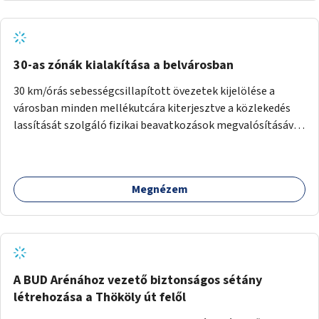
normál parkolóként is működhetnek.
30-as zónák kialakítása a belvárosban
30 km/órás sebességcsillapított övezetek kijelölése a
városban minden mellékutcára kiterjesztve a közlekedés
lassítását szolgáló fizikai beavatkozások megvalósításával,
egyben lehetővé téve ha a körülmények engedik az
egyirányú mellékutcák megnyitását a kétirányú kerékpáros
közlekedésnek. Elsőként az Alkotás utca - Villányi út -
Megnézem
Karolina út - Hamzsabégi út - Szerémi út - Könyves K. krt. -
Hungária krt. - Róbert K. krt. - Vörösvári út - Bécsi út -
Margit krt. - Krisztina krt. - Alkotás utca területen belüli
zónák kijelölése. A program indulhat a Nagykörúton belüli
területtel, majd az Akotás utcán belüli területtel.
A BUD Arénához vezető biztonságos sétány
létrehozása a Thököly út felől