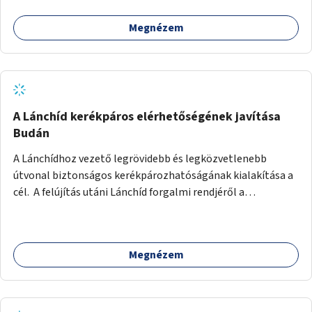
Megnézem
A Lánchíd kerékpáros elérhetőségének javítása
Budán
A Lánchídhoz vezető legrövidebb és legközvetlenebb
útvonal biztonságos kerékpározhatóságának kialakítása a
cél. A felújítás utáni Lánchíd forgalmi rendjéről a
budapestiek dönthettek, amelyen a szavazók többsége a
kerékpárosbarát kialakításra tette a voksát - ezzel
megtörtént az első lépése annak, hogy a belváros
Megnézem
tengelyében is megerősödjön a Buda és Pest közötti
kerékpáros kapcsolat. Azonban a teljes siker eléréséhez
folytatásra van szükség, azaz a Lánchídra vezető utakon is
lehetővé kell tenni a kerékpárosbarát kialakítást. Legyen