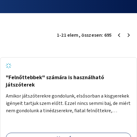
1
-
21
elem
, összesen:
695
"Felnőttebbek" számára is használható
játszóterek
Amikor játszóterekre gondolunk, elsősorban a kisgyerekek
igényeit tartjuk szem előtt. Ezzel nincs semmi baj, de miért
nem gondolunk a tinédzserekre, fiatal felnőttekre,
felnőttekre is? Minden korosztálynak lenne igénye arra,
hogy szórakozzon a szabadban, ám nincs erre kialakított
infrastruktúra. Az idősebb korosztályok játszóterének