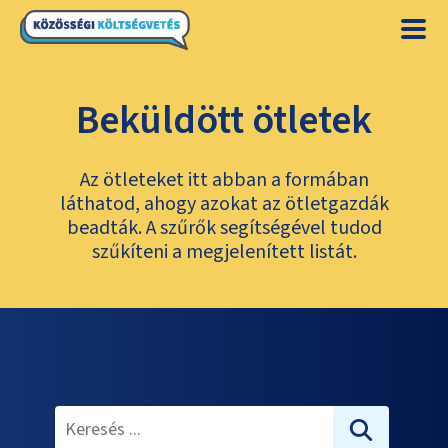
Beküldött ötletek
Az ötleteket itt abban a formában
láthatod, ahogy azokat az ötletgazdák
beadták. A szűrők segítségével tudod
szűkíteni a megjelenített listát.