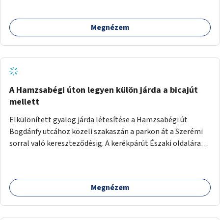
megcsináltatnám a vízelvezetést, felújítanám a nyilvános
WC-t, valamint térfigyelő kamerákat helyeznék el a
Megnézem
biztonságos környezet megteremtéséért.
A Hamzsabégi úton legyen külön járda a bicajút
mellett
Elkülönített gyalog járda létesítése a Hamzsabégi út
Bogdánfy utcához közeli szakaszán a parkon át a Szerémi
sorral való kereszteződésig. A kerékpárút Északi oldalára
kerüljön egy rendesen kiépített járda a dekoratív de buktató
betonkörök helyett, ami színében elkülönül a bringaúttól
(de szinTben nem, mert sötétben a kivilágítatlan
Megnézem
szakaszon könnyű lenne elesni a peremben). Még jobb
lenne, ha a kerékpárút tükörsima aszfalt burkolatot kapna,
és a gyalogjárda lenne a durva felületű, térköves, hogy a