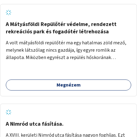
A Mátyásföldi Repülőtér védelme, rendezett
rekreációs park és fogadótér létrehozása
A volt mátyásföldi repülőtér ma egy hatalmas zöld mező,
melynek látszólag nincs gazdája, így egyre romlik az
állapota. Miközben egyrészt a repülés hőskorának
történelmi helyszíne, másrészt védett állatok lakhelye
(ürge, sisakos sáska), az emberek számára pedig kedvelt
kikapcsolódási helyszín: kocogók, kutyasétáltatók,
Megnézem
modellrepülők, sárkányeregetők, lovasok használják. A
Légcsavar utca felől szükség lenne fogadótér kialakítására
tájékoztató táblákkal az értékekről. A fogadótér fái alatt
kialakítható pihenőhely padokkal, kerékpártármaszokkal,
szemetesekkel, esőbeállóval, ami alkalmas kisebb
csoportok fogadására. A másik két bejárathoz is
A Nimród utca fásítása.
tájékoztató táblák kellenek, 1-1 pad, kuka, bringatámasz.
A XVIII. kerületi Nimród utca fásítása nagyon foghíjas. Ezt