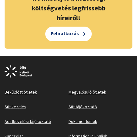
költségvetés legfrissebb
híreiről!
Feliratkozás
Beküldött ötletek
Megvalósuló ötletek
Sütikezelés
Sütitájékoztató
Adatkezelési tájékoztató
Dokumentumok
Kapcsolat
Information in English