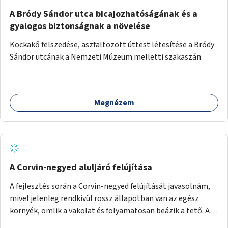
A Bródy Sándor utca bicajozhatóságának és a
gyalogos biztonságnak a növelése
Kockakő felszedése, aszfaltozott úttest létesítése a Bródy
Sándor utcának a Nemzeti Múzeum melletti szakaszán.
Megnézem
A Corvin-negyed aluljáró felújítása
A fejlesztés során a Corvin-negyed felújítását javasolnám,
mivel jelenleg rendkívül rossz állapotban van az egész
környék, omlik a vakolat és folyamatosan beázik a tető. A
projekt során egy teljes újraburkolást javasolnék,