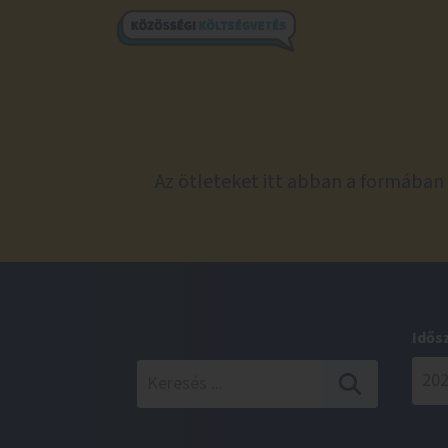
Az ötleteket itt abban a formában 
Idős