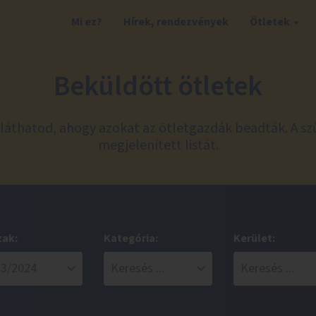
Mi ez?
Hírek, rendezvények
Ötletek
Beküldött ötletek
láthatod, ahogy azokat az ötletgazdák beadták. A sz
megjelenített listát.
zak:
Kategória:
Kerület: