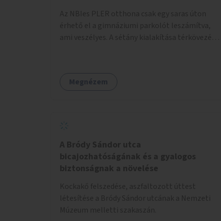
pénzbe, mert csak a táblát kellene hátrább
Az NBIes PLER otthona csak egy saras úton
tenni.
érhető el a gimnáziumi parkolót leszámítva,
ami veszélyes. A sétány kialakítása térkövezés
kis szegélyezéssel. Nem csak az Aréna nagy
számú látogatóját 710-1000 néző
meccsenként+ egyéb kulturális és kerületi
Megnézem
rendezvények, koncertek, bálok, jótékonysági
események, választási események -, a
sármentes, méltó megközelítést, de a közeli
játszótérre érkezőket is szolgálná. A sétány
megközelítéséig a Thököly út közösségi
közlekedéssel ( 236 busz, 50-es villamos) már
A Bródy Sándor utca
biztosított, a közvetlen gyalogutas elérés a
bicajozhatóságának és a gyalogos
projekt keretében nem került kialakításra.
biztonságnak a növelése
Kockakő felszedése, aszfaltozott úttest
létesítése a Bródy Sándor utcának a Nemzeti
Múzeum melletti szakaszán.