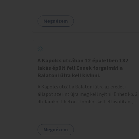
Megnézem
A Kapolcs utcában 12 épületben 182
lakás épült fel! Ennek forgalmát a
Balatoni útra kell kivinni.
A Kapolcs utcát a Balatoni útra az eredeti
állapot szerint újra meg kell nyitni! Ehhez kb. 3
db. larakott beton -tömböt kell eltávolítani, és
a meglévő villany-rendőrt kell ősszhangba
hozni, vagy szükség esetén azt ki kell azt
egészíteni! Így lehetővé válik a 12 épületben, a
Megnézem
182 db. új lakásban élőknek, hogy a
személyautójukkal biztonságosan és