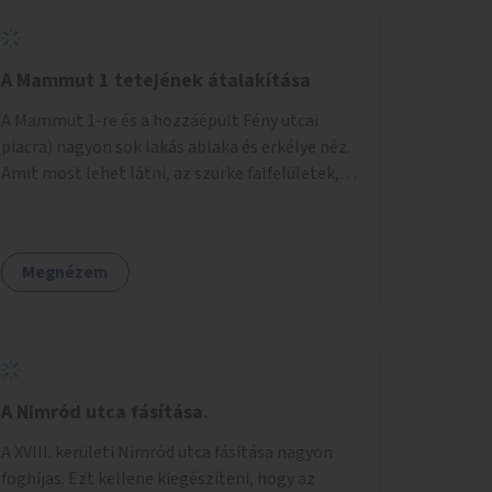
A Mammut 1 tetejének átalakítása
A Mammut 1-re és a hozzáépült Fény utcai
piacra) nagyon sok lakás ablaka és erkélye néz.
Amit most lehet látni, az szürke falfelületek,
amik elvették a kilátást. Amit lehetne: 1.
Füvesíteni a lapostetőt. (A Mammut környéke
Buda legszomogosabb része). 2. A nagy szürke
Megnézem
felületekre festeni egy látképet, amit azok
elvettek.
A Nimród utca fásítása.
A XVIII. kerületi Nimród utca fásítása nagyon
foghíjas. Ezt kellene kiegészíteni, hogy az