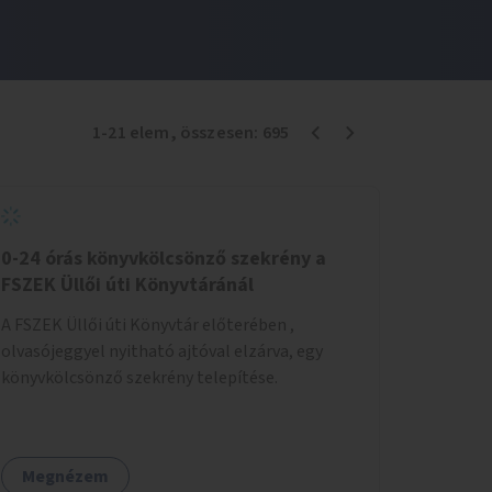
1
-
21
elem
, összesen:
695
0-24 órás könyvkölcsönző szekrény a
FSZEK Üllői úti Könyvtáránál
A FSZEK Üllői úti Könyvtár előterében ,
olvasójeggyel nyitható ajtóval elzárva, egy
könyvkölcsönző szekrény telepítése.
Megnézem