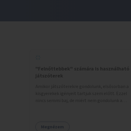
"Felnőttebbek" számára is használható
játszóterek
Amikor játszóterekre gondolunk, elsősorban a
kisgyerekek igényeit tartjuk szem előtt. Ezzel
nincs semmi baj, de miért nem gondolunk a
tinédzserekre, fiatal felnőttekre, felnőttekre
is? Minden korosztálynak lenne igénye arra,
hogy szórakozzon a szabadban, ám nincs erre
Megnézem
kialakított infrastruktúra. Az idősebb