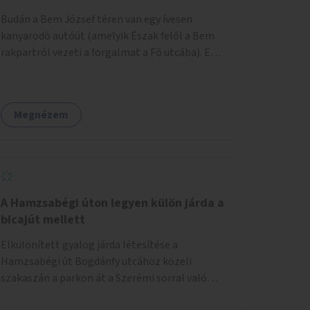
területtel, majd az Akotás utcán belüli
Budán a Bem József téren van egy ívesen
területtel.
kanyarodó autóút (amelyik Észak felől a Bem
rakpartról vezeti a forgalmat a Fő utcába). Ezt
az autós sávot kéne áthelyezni oly módon,
hogy az nem átszeli, hanem megkerüli a teret
először Keletről, aztán Dél felől, és így
Megnézem
megszüntetni a teret átlósan kettévágó utat.
Másrészt felszámolni a Bem tér Északi részén
lévő autóút Duna felé eső felét. Harmadrészt
sétáló utcává tenni a Bodrog utcát.
A Hamzsabégi úton legyen külön járda a
bicajút mellett
Elkülönített gyalog járda létesítése a
Hamzsabégi út Bogdánfy utcához közeli
szakaszán a parkon át a Szerémi sorral való
kereszteződésig. A kerékpárút Északi oldalára