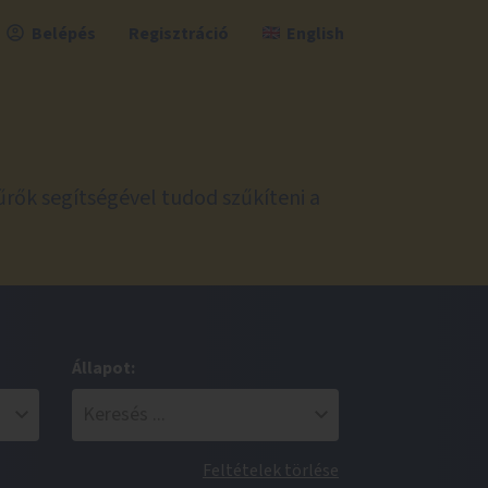
Belépés
Regisztráció
English
űrők segítségével tudod szűkíteni a
Állapot:
Feltételek törlése