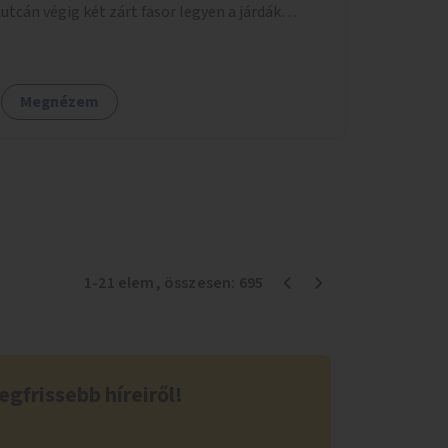
utcán végig két zárt fasor legyen a járdák
mellett.
Megnézem
1
-
21
elem
, összesen:
695
egfrissebb híreiről!