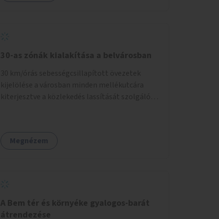
30-as zónák kialakítása a belvárosban
30 km/órás sebességcsillapított övezetek
kijelölése a városban minden mellékutcára
kiterjesztve a közlekedés lassítását szolgáló
fizikai beavatkozások megvalósításával,
egyben lehetővé téve ha a körülmények
engedik az egyirányú mellékutcák megnyitását
Megnézem
a kétirányú kerékpáros közlekedésnek.
Elsőként az Alkotás utca - Villányi út - Karolina
út - Hamzsabégi út - Szerémi út - Könyves K.
krt. - Hungária krt. - Róbert K. krt. - Vörösvári út
- Bécsi út - Margit krt. - Krisztina krt. - Alkotás
utca területen belüli zónák kijelölése. A
A Bem tér és környéke gyalogos-barát
program indulhat a Nagykörúton belüli
átrendezése