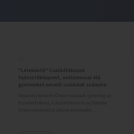
"Léleköntő" Családfókuszú
fejlesztőközpont, autizmussal élő
gyermeket nevelő családok számára
Valamely kerületi Önkormányzat (jelenleg az
Erzsébetvárosi, a Józsefvárosi és az Újbudai
Önkormányzattal állunk szorosabb
kapcsolatban) által felajánlott kb. 200nm-es
ingatlan lehetne alkalmas a program
helyszínéül. Egy konkrét helyszínt már